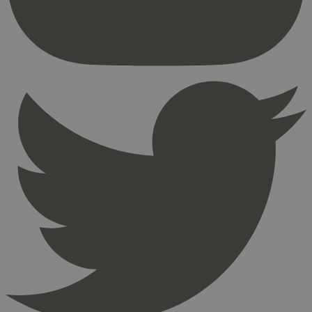
brukerinnlogging og kontoadministrasjon.
Nettstedet kan ikke brukes riktig uten strengt
nødvendige informasjonskapsler.
Provider
/
Navn
Utløpsdato
Domene
_hjAbsoluteSessionInProgress
29
Hotjar Ltd
minutter
.svanemerket.no
54
sekunder
_hjFirstSeen
29
Hotjar Ltd
minutter
.svanemerket.no
54
sekunder
pageviewCount
.svanemerket.no
Sesjon
nelapi-product-archive-filters
svanemerket.no
4 dager 4
timer
nelapi-last-visited-category
svanemerket.no
4 dager 4