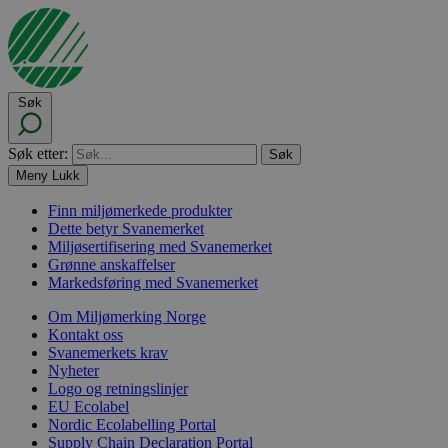
Søk
Søk etter:
Meny
Lukk
Finn miljømerkede produkter
Dette betyr Svanemerket
Miljøsertifisering med Svanemerket
Grønne anskaffelser
Markedsføring med Svanemerket
Om Miljømerking Norge
Kontakt oss
Svanemerkets krav
Nyheter
Logo og retningslinjer
EU Ecolabel
Nordic Ecolabelling Portal
Supply Chain Declaration Portal