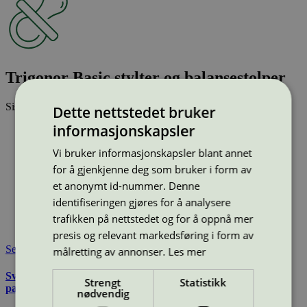
Trigonor Basic stylter og balansestolper
Sist oppdatert
25 jun 2026
Dette nettstedet bruker
informasjonskapsler
Type:
Balanselek
Lisensnummer:
2073 0016
Vi bruker informasjonskapsler blant annet
Miljømerke:
Svanemerket
for å gjenkjenne deg som bruker i form av
Merkevare:
TRIGONOR
et anonymt id-nummer. Denne
Merkevare nettside:
https://www.trigonor.no/
Lisensinnehaver:
Trigonor AS
identifiseringen gjøres for å analysere
Lisensinnehaver nettside:
https://www.trigonor.no
trafikken på nettstedet og for å oppnå mer
Tilgjengelig i:
Norge
presis og relevant markedsføring i form av
Se også
målretting av annonser.
Les mer
Svanemerkets krav til utemøbler, apparater til lekeplass, og
Strengt
Statistikk
parkutstyr
nødvendig