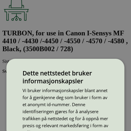
TURBON, for use in Canon I-Sensys MF
4410 / -4430 /-4450 / -4550 / -4570 / -4580 ,
Black, (3500B002 / 728)
Sist oppdatert
28 nov 2024
Svanemerkede tonerkassetter:
Dette nettstedet bruker
informasjonskapsler
Brukes flere ganger, noe som reduserer forbruket av både
ressurser og energi og som skaper mindre avfall
Vi bruker informasjonskapsler blant annet
Har god kvalitet
Inneholder bare stoffer som er godkjent av Svanemerkets
for å gjenkjenne deg som bruker i form av
strenge kjemikaliekontroll
et anonymt id-nummer. Denne
identifiseringen gjøres for å analysere
Type:
Tonerkassetter til Canon
trafikken på nettstedet og for å oppnå mer
Lisensnummer:
3008 0046
presis og relevant markedsføring i form av
Miljømerke:
Svanemerket