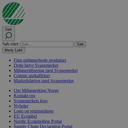
Søk
Søk etter:
Meny
Lukk
Finn miljømerkede produkter
Dette betyr Svanemerket
Miljøsertifisering med Svanemerket
Grønne anskaffelser
Markedsføring med Svanemerket
Om Miljømerking Norge
Kontakt oss
Svanemerkets krav
Nyheter
Logo og retningslinjer
EU Ecolabel
Nordic Ecolabelling Portal
Supply Chain Declaration Portal