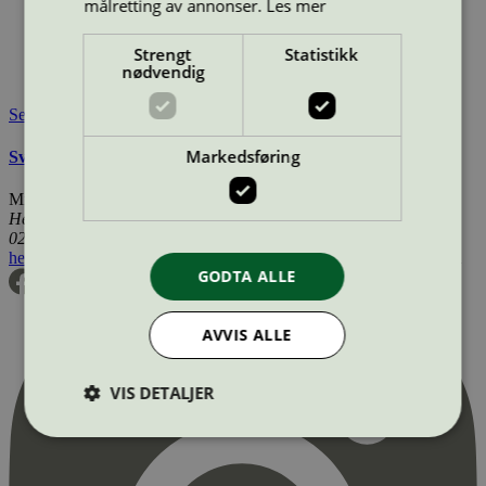
målretting av annonser.
Les mer
Merkevare:
Turbon
Lisensinnehaver:
Turbon România SRL
Strengt
Statistikk
Tilgjengelig i:
Island, Norge, Sverige, Finland, Danmark,
nødvendig
Utenfor Norden
Se også
Markedsføring
Svanemerkets krav til renoverte OEM tonerkassetter
Miljømerking Norge
Henrik Ibsens gate 20
0255 Oslo
hei@svanemerket.no
Tlf:
24 14 46 00
Org. nr: 971 279 362 MVA
GODTA ALLE
AVVIS ALLE
VIS DETALJER
Strengt nødvendig
Statistikk