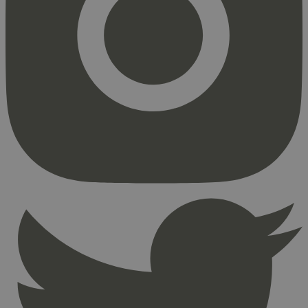
Markedsføring
Strengt nødvendige informasjonskapsler tillater
kjernefunksjoner på nettstedet, som
brukerinnlogging og kontoadministrasjon.
Nettstedet kan ikke brukes riktig uten strengt
nødvendige informasjonskapsler.
Provider
/
Navn
Utløpsdato
Domene
_hjAbsoluteSessionInProgress
29
Hotjar Ltd
minutter
.svanemerket.no
54
sekunder
_hjFirstSeen
29
Hotjar Ltd
minutter
.svanemerket.no
54
sekunder