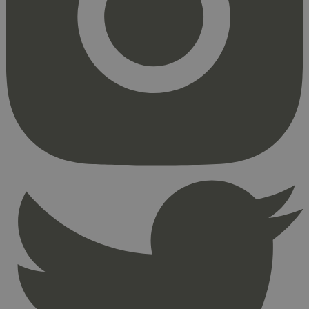
Markedsføring
Strengt nødvendige informasjonskapsler tillater
kjernefunksjoner på nettstedet, som
brukerinnlogging og kontoadministrasjon.
Nettstedet kan ikke brukes riktig uten strengt
nødvendige informasjonskapsler.
Provider
/
Navn
Utløpsdato
Domene
_hjAbsoluteSessionInProgress
29
Hotjar Ltd
minutter
.svanemerket.no
54
sekunder
_hjFirstSeen
29
Hotjar Ltd
minutter
.svanemerket.no
54
sekunder
pageviewCount
.svanemerket.no
Sesjon