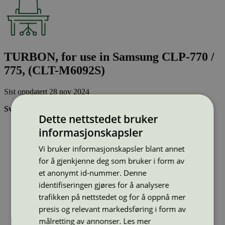
TURBON, for use in Samsung CLP-770 /
775, (CLT-M6092S)
Sist oppdatert
28 nov 2024
Svanemerkede tonerkassetter:
Dette nettstedet bruker
Brukes flere ganger, noe som reduserer forbruket av både
informasjonskapsler
ressurser og energi og som skaper mindre avfall
Har god kvalitet
Vi bruker informasjonskapsler blant annet
Inneholder bare stoffer som er godkjent av Svanemerkets
for å gjenkjenne deg som bruker i form av
strenge kjemikaliekontroll
et anonymt id-nummer. Denne
identifiseringen gjøres for å analysere
Type:
Tonerkassetter til Samsung
trafikken på nettstedet og for å oppnå mer
Lisensnummer:
3008 0046
presis og relevant markedsføring i form av
Miljømerke:
Svanemerket
målretting av annonser.
Les mer
Merkevare:
Turbon