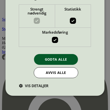
Lisensinnehaver:
Turbon România SRL
Tilgjengelig i:
Island, Norge, Sverige, Finland, Danmark,
Strengt
Statistikk
Utenfor Norden
nødvendig
Se også
Svanemerkets krav til renoverte OEM tonerkassetter
Markedsføring
Miljømerking Norge
Henrik Ibsens gate 20
0255 Oslo
hei@svanemerket.no
Tlf:
24 14 46 00
Org. nr: 971 279 362 MVA
GODTA ALLE
AVVIS ALLE
VIS DETALJER
Strengt nødvendig
Statistikk