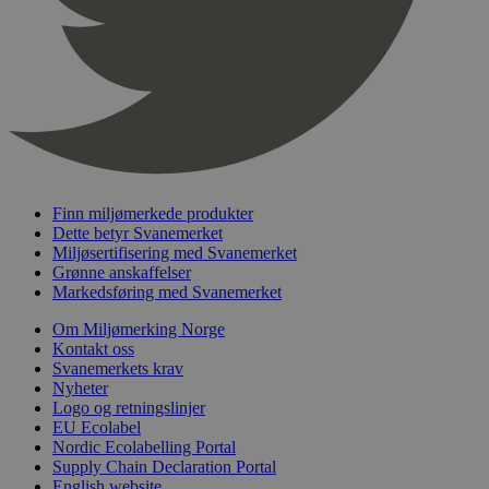
nelapi-product-archive-filters
svanemerket.no
4 dager 4
timer
nelapi-last-visited-category
svanemerket.no
4 dager 4
timer
wordpress_test_cookie
Sesjon
Automattic
Inc.
svanemerket.no
Finn miljømerkede produkter
_hjIncludedInPageviewSample
2 minutter
Hotjar Ltd
Dette betyr Svanemerket
svanemerket.no
Miljøsertifisering med Svanemerket
Grønne anskaffelser
Markedsføring med Svanemerket
Om Miljømerking Norge
Kontakt oss
Svanemerkets krav
Nyheter
Logo og retningslinjer
EU Ecolabel
Nordic Ecolabelling Portal
Provider
/
Navn
Utløpsdato
Beskrivelse
Domene
Supply Chain Declaration Portal
English website