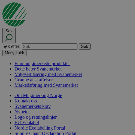
Søk
Søk etter:
Meny
Lukk
Finn miljømerkede produkter
Dette betyr Svanemerket
Miljøsertifisering med Svanemerket
Grønne anskaffelser
Markedsføring med Svanemerket
Om Miljømerking Norge
Kontakt oss
Svanemerkets krav
Nyheter
Logo og retningslinjer
EU Ecolabel
Nordic Ecolabelling Portal
Supply Chain Declaration Portal