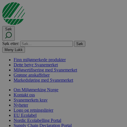
Søk
Søk etter:
Meny
Lukk
Finn miljømerkede produkter
Dette betyr Svanemerket
Miljøsertifisering med Svanemerket
Grønne anskaffelser
Markedsføring med Svanemerket
Om Miljømerking Norge
Kontakt oss
Svanemerkets krav
Nyheter
Logo og retningslinjer
EU Ecolabel
Nordic Ecolabelling Portal
Supply Chain Declaration Portal