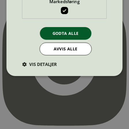
Markedsføring
GODTA ALLE
AVVIS ALLE
VIS DETALJER
Strengt nødvendig
Statistikk
Markedsføring
Strengt nødvendige informasjonskapsler tillater
kjernefunksjoner på nettstedet, som
brukerinnlogging og kontoadministrasjon.
Nettstedet kan ikke brukes riktig uten strengt
nødvendige informasjonskapsler.