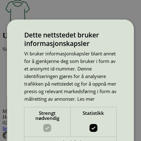
Dette nettstedet bruker
Unisex pants EU Ecolabel (18395/18396)
informasjonskapsler
Sist oppdatert
05 jan 2026
Vi bruker informasjonskapsler blant annet
Type:
Tekstilprodukt (EU Ecolabel)
for å gjenkjenne deg som bruker i form av
Lisensnummer:
DK/016/074
et anonymt id-nummer. Denne
Miljømerke:
EU Ecolabel
identifiseringen gjøres for å analysere
Merkevare:
Kentaur
Merkevare nettside:
https://www.kentaur.com/da-dk
trafikken på nettstedet og for å oppnå mer
Lisensinnehaver:
Kentaur A/S
presis og relevant markedsføring i form av
Lisensinnehaver nettside:
http://www.kentaur.com
målretting av annonser.
Les mer
Tilgjengelig i:
Norge, Sverige, Danmark
Miljømerking Norge
Strengt
Statistikk
Henrik Ibsens gate 20
nødvendig
0255 Oslo
hei@svanemerket.no
Tlf:
24 14 46 00
Org. nr: 971 279 362 MVA