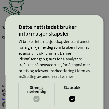
Dette nettstedet bruker
V-Premium Interior Pain, A and C base
informasjonskapsler
Sist oppdatert
29 jun 2026
Vi bruker informasjonskapsler blant annet
Type:
Innendørsmaling (EU ecolabel)
for å gjenkjenne deg som bruker i form av
Lisensnummer:
FI/044/001
et anonymt id-nummer. Denne
Miljømerke:
EU Ecolabel
identifiseringen gjøres for å analysere
Merkevare:
Tikkurila
Merkevare nettside:
https://tikkurila.no/
trafikken på nettstedet og for å oppnå mer
Lisensinnehaver:
Tikkurila Oyj
presis og relevant markedsføring i form av
Lisensinnehaver nettside:
http://www.tikkurila.com
målretting av annonser.
Les mer
Tilgjengelig i:
Finland
Miljømerking Norge
Strengt
Statistikk
Henrik Ibsens gate 20
nødvendig
0255 Oslo
hei@svanemerket.no
Tlf:
24 14 46 00
Org. nr: 971 279 362 MVA