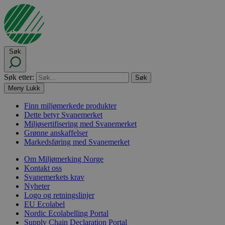
Søk
Søk etter:
Meny
Lukk
Finn miljømerkede produkter
Dette betyr Svanemerket
Miljøsertifisering med Svanemerket
Grønne anskaffelser
Markedsføring med Svanemerket
Om Miljømerking Norge
Kontakt oss
Svanemerkets krav
Nyheter
Logo og retningslinjer
EU Ecolabel
Nordic Ecolabelling Portal
Supply Chain Declaration Portal