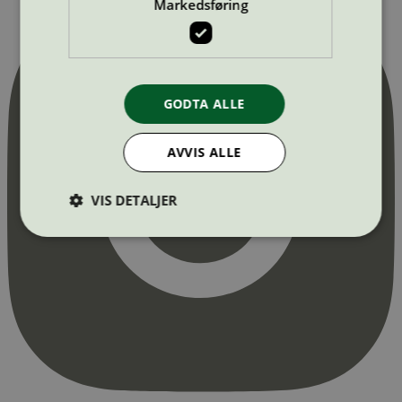
Markedsføring
GODTA ALLE
AVVIS ALLE
VIS DETALJER
Strengt nødvendig
Statistikk
Markedsføring
Strengt nødvendige informasjonskapsler tillater
kjernefunksjoner på nettstedet, som
brukerinnlogging og kontoadministrasjon.
Nettstedet kan ikke brukes riktig uten strengt
nødvendige informasjonskapsler.