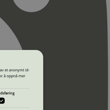
 av et anonymt id-
for å oppnå mer
dsføring