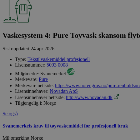
Vaskesystem 4: Pure Toyvask skansom flyte
Sist oppdatert
24 apr 2026
Type:
Tekstilvaskemiddel profesjonell
Lisensnummer:
5093 0008
Miljømerke:
Svanemerket
Merkevare:
Pure
Merkevare nettside:
https://www.norengros.no/pure-renholdspro
Lisensinnehaver:
Novadan ApS
Lisensinnehaver nettside:
http://www.novadan.dk
Tilgjengelig i:
Norge
Se også
Svanemerkets krav til tøyvaskemiddel for profesjonell bruk
Miljømerking Norge