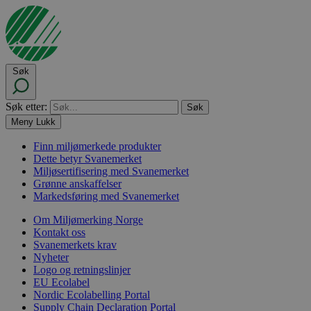
Søk
Søk etter:
Meny
Lukk
Finn miljømerkede produkter
Dette betyr Svanemerket
Miljøsertifisering med Svanemerket
Grønne anskaffelser
Markedsføring med Svanemerket
Om Miljømerking Norge
Kontakt oss
Svanemerkets krav
Nyheter
Logo og retningslinjer
EU Ecolabel
Nordic Ecolabelling Portal
Supply Chain Declaration Portal