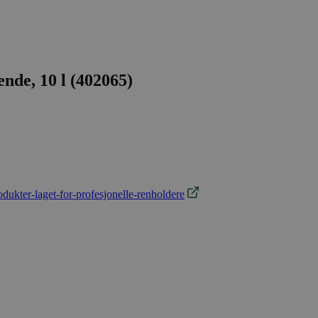
nde, 10 l (402065)
dukter-laget-for-profesjonelle-renholdere