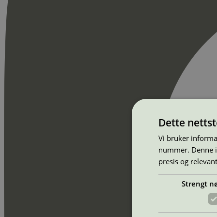
Dette netts
Vi bruker informa
nummer. Denne ide
presis og relevan
Strengt n