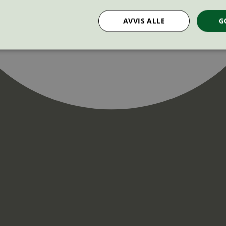
AVVIS ALLE
G
Strengt nødvendig
Statistikk
Markedsføring
nformasjonskapsler tillater kjernefunksjoner på nettstedet, som brukerinnlogging og k
rukes riktig uten strengt nødvendige informasjonskapsler.
Provider
/
Utløpsdato
Beskrivelse
Domene
InProgress
29
Cookien er satt slik at Hotjar kan spo
Hotjar Ltd
minutter
brukerens reise for et totalt antall økt
.svanemerket.no
54
ingen identifiserbar informasjon.
sekunder
29
Cookien er satt slik at Hotjar kan spo
Hotjar Ltd
minutter
brukerens reise for et totalt antall økt
.svanemerket.no
54
ingen identifiserbar informasjon.
sekunder
.svanemerket.no
Sesjon
ve-filters
svanemerket.no
4 dager 4