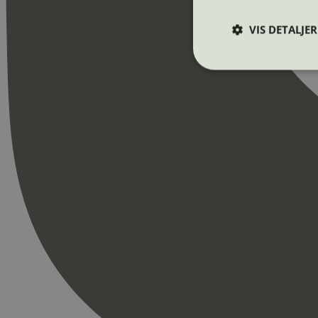
VIS DETALJER
Strengt nødvendige i
Nettstedet kan ikke b
Navn
_hjAbsoluteSession
_hjFirstSeen
pageviewCount
nelapi-product-archi