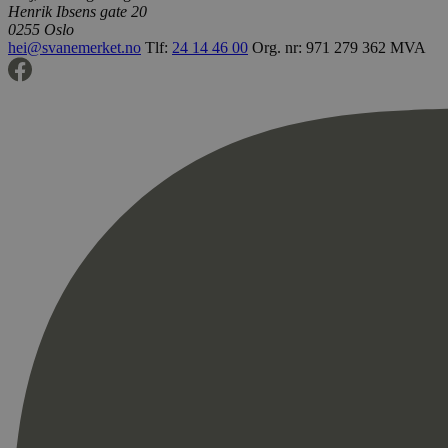
Henrik Ibsens gate 20
0255 Oslo
hei@svanemerket.no
Tlf:
24 14 46 00
Org. nr: 971 279 362 MVA