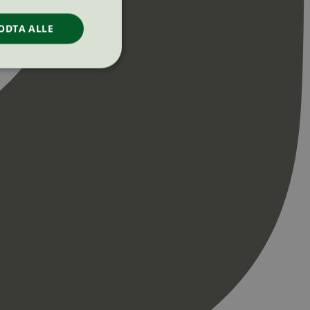
ODTA ALLE
ontoadministrasjon.
re begynnelsen på
er. Den inneholder
re begynnelsen på
er. Den inneholder