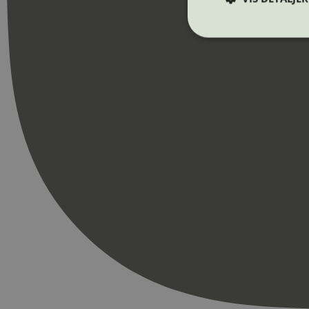
Strengt nødvendige i
Nettstedet kan ikke b
Navn
_hjAbsoluteSession
_hjFirstSeen
pageviewCount
nelapi-product-archi
nelapi-last-visited-