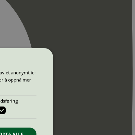
 av et anonymt id-
for å oppnå mer
dsføring
ODTA ALLE