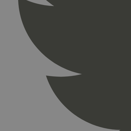
_gid
_ga_PHYYHD0E0G