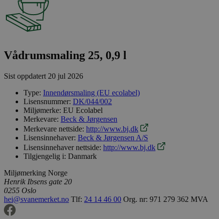
Vådrumsmaling 25, 0,9 l
Sist oppdatert
20 jul 2026
Type:
Innendørsmaling (EU ecolabel)
Lisensnummer:
DK/044/002
Miljømerke:
EU Ecolabel
Merkevare:
Beck & Jørgensen
Merkevare nettside:
http://www.bj.dk
Lisensinnehaver:
Beck & Jørgensen A/S
Lisensinnehaver nettside:
http://www.bj.dk
Tilgjengelig i:
Danmark
Miljømerking Norge
Henrik Ibsens gate 20
0255 Oslo
hei@svanemerket.no
Tlf:
24 14 46 00
Org. nr: 971 279 362 MVA