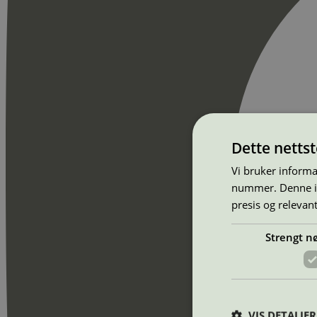
Dette netts
Vi bruker informa
nummer. Denne ide
presis og relevan
Strengt n
VIS DETALJER