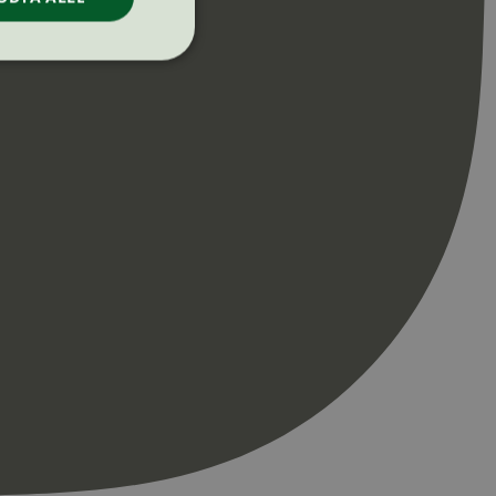
ontoadministrasjon.
re begynnelsen på
er. Den inneholder
re begynnelsen på
er. Den inneholder