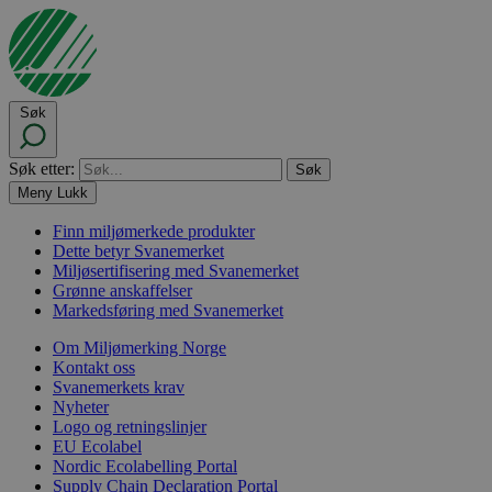
Søk
Søk etter:
Meny
Lukk
Finn miljømerkede produkter
Dette betyr Svanemerket
Miljøsertifisering med Svanemerket
Grønne anskaffelser
Markedsføring med Svanemerket
Om Miljømerking Norge
Kontakt oss
Svanemerkets krav
Nyheter
Logo og retningslinjer
EU Ecolabel
Nordic Ecolabelling Portal
Supply Chain Declaration Portal