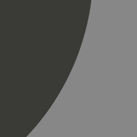
til å skille unike
r som en
spørsel på et
og kampanjedata for
ics. Den lagrer og
ukes til å telle og