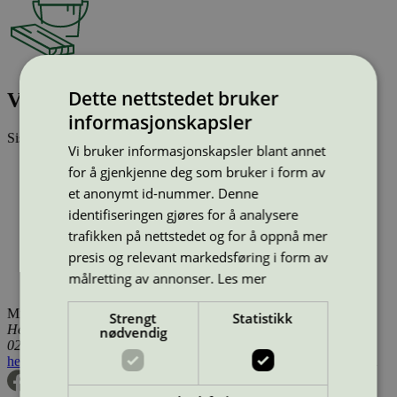
Dette nettstedet bruker
Vådrumsmaling 40, 9 l
informasjonskapsler
Sist oppdatert
20 jul 2026
Vi bruker informasjonskapsler blant annet
Type:
Innendørsmaling (EU ecolabel)
for å gjenkjenne deg som bruker i form av
Lisensnummer:
DK/044/002
et anonymt id-nummer. Denne
Miljømerke:
EU Ecolabel
identifiseringen gjøres for å analysere
Merkevare:
Beck & Jørgensen
Merkevare nettside:
http://www.bj.dk
trafikken på nettstedet og for å oppnå mer
Lisensinnehaver:
Beck & Jørgensen A/S
presis og relevant markedsføring i form av
Lisensinnehaver nettside:
http://www.bj.dk
målretting av annonser.
Les mer
Tilgjengelig i:
Danmark
Miljømerking Norge
Strengt
Statistikk
Henrik Ibsens gate 20
nødvendig
0255 Oslo
hei@svanemerket.no
Tlf:
24 14 46 00
Org. nr: 971 279 362 MVA