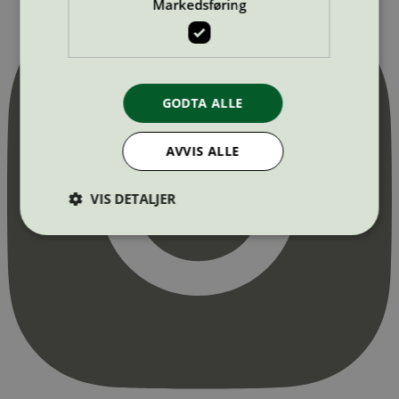
Markedsføring
GODTA ALLE
AVVIS ALLE
VIS DETALJER
Strengt nødvendig
Statistikk
Markedsføring
Strengt nødvendige informasjonskapsler tillater
kjernefunksjoner på nettstedet, som
brukerinnlogging og kontoadministrasjon.
Nettstedet kan ikke brukes riktig uten strengt
nødvendige informasjonskapsler.