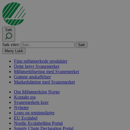
Søk
Søk etter:
Meny
Lukk
Finn miljømerkede produkter
Dette betyr Svanemerket
Miljøsertifisering med Svanemerket
Grønne anskaffelser
Markedsføring med Svanemerket
Om Miljømerking Norge
Kontakt oss
Svanemerkets krav
Nyheter
Logo og retningslinjer
EU Ecolabel
Nordic Ecolabelling Portal
Supply Chain Declaration Portal