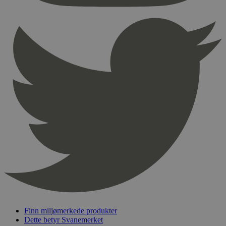
Provider
/
Navn
Utløpsdato
Domene
_hjAbsoluteSessionInProgress
29
Hotjar Ltd
minutter
.svanemerket.no
54
sekunder
_hjFirstSeen
29
Hotjar Ltd
minutter
.svanemerket.no
54
sekunder
pageviewCount
.svanemerket.no
Sesjon
nelapi-product-archive-filters
svanemerket.no
4 dager 4
timer
nelapi-last-visited-category
svanemerket.no
4 dager 4
timer
Finn miljømerkede produkter
Dette betyr Svanemerket
wordpress_test_cookie
Sesjon
Automattic