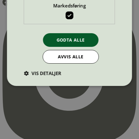
Markedsføring
GODTA ALLE
AVVIS ALLE
VIS DETALJER
Strengt nødvendig
Statistikk
Markedsføring
Strengt nødvendige informasjonskapsler tillater
kjernefunksjoner på nettstedet, som
brukerinnlogging og kontoadministrasjon.
Nettstedet kan ikke brukes riktig uten strengt
nødvendige informasjonskapsler.