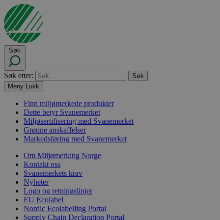
Søk
Søk etter:
Meny
Lukk
Finn miljømerkede produkter
Dette betyr Svanemerket
Miljøsertifisering med Svanemerket
Grønne anskaffelser
Markedsføring med Svanemerket
Om Miljømerking Norge
Kontakt oss
Svanemerkets krav
Nyheter
Logo og retningslinjer
EU Ecolabel
Nordic Ecolabelling Portal
Supply Chain Declaration Portal