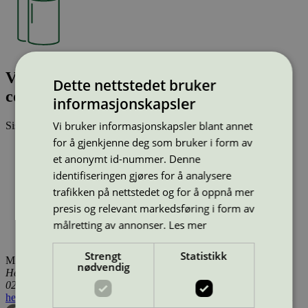
Vendor 1-ply (1x24 gsm) Tissue, 150 mtr
Dette nettstedet bruker
compact rolls
informasjonskapsler
Vi bruker informasjonskapsler blant annet
Sist oppdatert
10 mar 2026
for å gjenkjenne deg som bruker i form av
Type:
Toalettpapir og tørkeruller (EU Ecolabel)
et anonymt id-nummer. Denne
Lisensnummer:
DK/004/001
Miljømerke:
EU Ecolabel
identifiseringen gjøres for å analysere
Merkevare:
Vendor
trafikken på nettstedet og for å oppnå mer
Lisensinnehaver:
Vendor B.V.
presis og relevant markedsføring i form av
Lisensinnehaver nettside:
http://www.vendor.nl
målretting av annonser.
Les mer
Tilgjengelig i:
Norge, Sverige, Finland, Danmark, Utenfor
Norden
Strengt
Statistikk
Miljømerking Norge
nødvendig
Henrik Ibsens gate 20
0255 Oslo
hei@svanemerket.no
Tlf:
24 14 46 00
Org. nr: 971 279 362 MVA