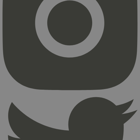
Strengt nødvendig
Statistikk
Markedsføring
Strengt nødvendige informasjonskapsler tillater
kjernefunksjoner på nettstedet, som
brukerinnlogging og kontoadministrasjon.
Nettstedet kan ikke brukes riktig uten strengt
nødvendige informasjonskapsler.
Provider
/
Navn
Utløpsdato
Domene
_hjAbsoluteSessionInProgress
29
Hotjar Ltd
minutter
.svanemerket.no
54
sekunder
_hjFirstSeen
29
Hotjar Ltd
minutter
.svanemerket.no
54
sekunder