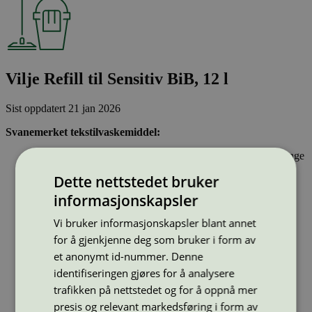
Vilje Refill til Sensitiv BiB, 12 l
Sist oppdatert
21 jan 2026
Svanemerket tekstilvaskemiddel:
Inneholder stoffer som har gjennomgått Svanemerkets strenge
kjemikaliekontroll, som tar hensyn til både helse og miljø.
Dette nettstedet bruker
Er konsentrert og effektivt
Har emballasje som består av gjenvunnet materiale og er
informasjonskapsler
utformet for en sirkulær økonomi
Vi bruker informasjonskapsler blant annet
for å gjenkjenne deg som bruker i form av
Strekkode (GTIN):
7035620065590
et anonymt id-nummer. Denne
Vis alle GTIN
Vis færre GTIN
identifiseringen gjøres for å analysere
Type:
Tekstilvaskemiddel
trafikken på nettstedet og for å oppnå mer
Lisensnummer:
5006 0156
presis og relevant markedsføring i form av
Miljømerke:
Svanemerket