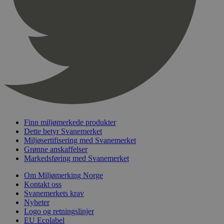
pageviewCount
.svanemerket.no
Sesjon
nelapi-product-archive-filters
svanemerket.no
4 dager 4
timer
nelapi-last-visited-category
svanemerket.no
4 dager 4
timer
wordpress_test_cookie
Sesjon
Automattic
Inc.
svanemerket.no
_hjIncludedInPageviewSample
2 minutter
Hotjar Ltd
Finn miljømerkede produkter
svanemerket.no
Dette betyr Svanemerket
Miljøsertifisering med Svanemerket
Grønne anskaffelser
Markedsføring med Svanemerket
Om Miljømerking Norge
Kontakt oss
Svanemerkets krav
Nyheter
Logo og retningslinjer
Provider
/
EU Ecolabel
Navn
Utløpsdato
Beskrivelse