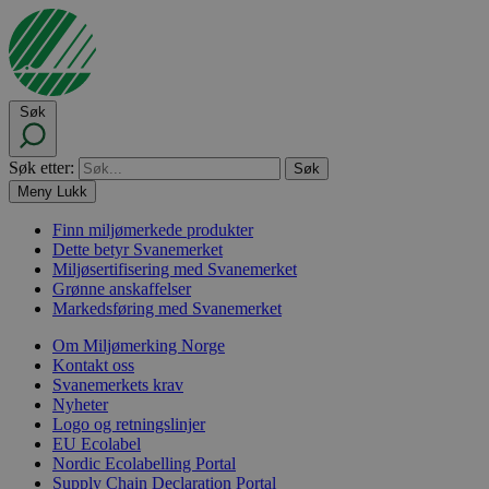
Søk
Søk etter:
Meny
Lukk
Finn miljømerkede produkter
Dette betyr Svanemerket
Miljøsertifisering med Svanemerket
Grønne anskaffelser
Markedsføring med Svanemerket
Om Miljømerking Norge
Kontakt oss
Svanemerkets krav
Nyheter
Logo og retningslinjer
EU Ecolabel
Nordic Ecolabelling Portal
Supply Chain Declaration Portal