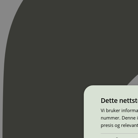
Dette netts
Vi bruker informa
nummer. Denne ide
presis og relevan