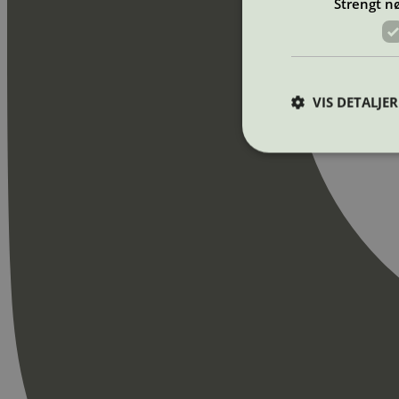
Strengt n
VIS DETALJER
Strengt nødvendige i
Nettstedet kan ikke b
Navn
_hjAbsoluteSession
_hjFirstSeen