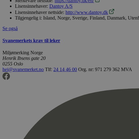
Merkevare nettside:
https://dantoy.dk/en/
Lisensinnehaver:
Dantoy A/S
Lisensinnehaver nettside:
http://www.dantoy.dk
Tilgjengelig i:
Island, Norge, Sverige, Finland, Danmark, Uten
Se også
Svanemerkets krav til leker
Miljømerking Norge
Henrik Ibsens gate 20
0255 Oslo
hei@svanemerket.no
Tlf:
24 14 46 00
Org. nr: 971 279 362 MVA