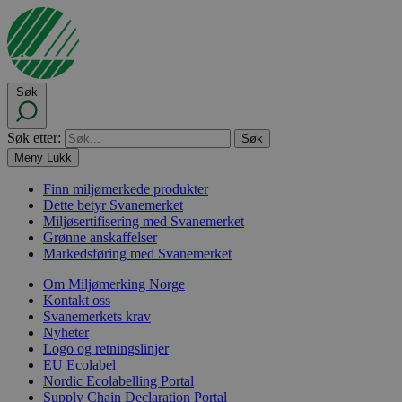
Søk
Søk etter:
Meny
Lukk
Finn miljømerkede produkter
Dette betyr Svanemerket
Miljøsertifisering med Svanemerket
Grønne anskaffelser
Markedsføring med Svanemerket
Om Miljømerking Norge
Kontakt oss
Svanemerkets krav
Nyheter
Logo og retningslinjer
EU Ecolabel
Nordic Ecolabelling Portal
Supply Chain Declaration Portal