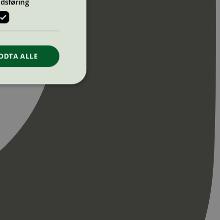
dsføring
ODTA ALLE
ontoadministrasjon.
re begynnelsen på
er. Den inneholder
re begynnelsen på
er. Den inneholder