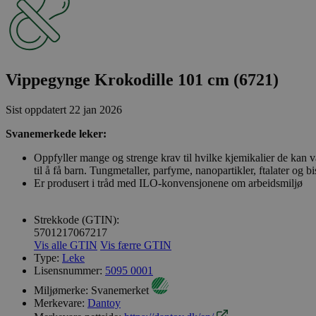
Vippegynge Krokodille 101 cm (6721)
Sist oppdatert
22 jan 2026
Svanemerkede leker:
Oppfyller mange og strenge krav til hvilke kjemikalier de kan 
til å få barn. Tungmetaller, parfyme, nanopartikler, ftalater og bi
Er produsert i tråd med ILO-konvensjonene om arbeidsmiljø
Strekkode (GTIN):
5701217067217
Vis alle GTIN
Vis færre GTIN
Type:
Leke
Lisensnummer:
5095 0001
Miljømerke:
Svanemerket
Merkevare:
Dantoy