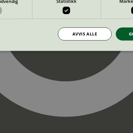
ødvendig
Statistikk
Marke
AVVIS ALLE
G
Strengt nødvendig
Statistikk
Markedsføring
nformasjonskapsler tillater kjernefunksjoner på nettstedet, som brukerinnlogging og k
rukes riktig uten strengt nødvendige informasjonskapsler.
Provider
/
Utløpsdato
Beskrivelse
Domene
InProgress
29
Cookien er satt slik at Hotjar kan spo
Hotjar Ltd
minutter
brukerens reise for et totalt antall økt
.svanemerket.no
54
ingen identifiserbar informasjon.
sekunder
29
Cookien er satt slik at Hotjar kan spo
Hotjar Ltd
minutter
brukerens reise for et totalt antall økt
.svanemerket.no
54
ingen identifiserbar informasjon.