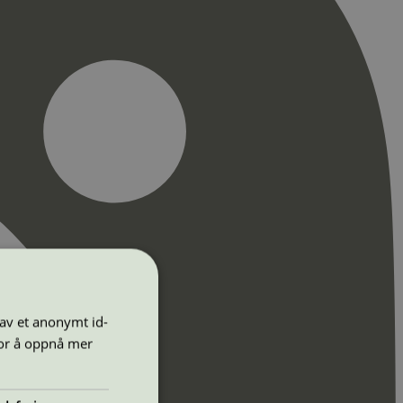
 av et anonymt id-
for å oppnå mer