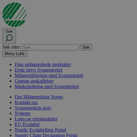
Søk
Søk etter:
Meny
Lukk
Finn miljømerkede produkter
Dette betyr Svanemerket
Miljøsertifisering med Svanemerket
Grønne anskaffelser
Markedsføring med Svanemerket
Om Miljømerking Norge
Kontakt oss
Svanemerkets krav
Nyheter
Logo og retningslinjer
EU Ecolabel
Nordic Ecolabelling Portal
Supply Chain Declaration Portal