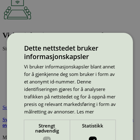
Visit Linköping & Co AB, Konferens
Dette nettstedet bruker
Sist oppdatert
19 des 2025
informasjonskapsler
Type:
Konferansested uten overnatting
Lisensnummer:
3110 0006
Vi bruker informasjonskapsler blant annet
Miljømerke:
Svanemerket
for å gjenkjenne deg som bruker i form av
Merkevare:
Visit Linköping
et anonymt id-nummer. Denne
Merkevare nettside:
https://visitlinkoping.se/en/start
identifiseringen gjøres for å analysere
Lisensinnehaver:
Linköping Konsert & Kongress
trafikken på nettstedet og for å oppnå mer
Tilgjengelig i:
Sverige
presis og relevant markedsføring i form av
Se også
målretting av annonser.
Les mer
Svanemerkets krav til restaurant, kantine, og konferanse uten
Strengt
Statistikk
overnatting
nødvendig
Miljømerking Norge