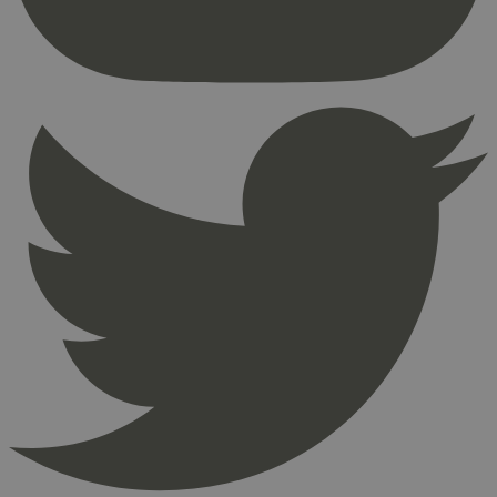
Nettstedet kan ikke brukes riktig uten strengt
nødvendige informasjonskapsler.
Provider
/
Navn
Utløpsdato
Domene
_hjAbsoluteSessionInProgress
29
Hotjar Ltd
minutter
.svanemerket.no
54
sekunder
_hjFirstSeen
29
Hotjar Ltd
minutter
.svanemerket.no
54
sekunder
pageviewCount
.svanemerket.no
Sesjon
nelapi-product-archive-filters
svanemerket.no
4 dager 4
timer
nelapi-last-visited-category
svanemerket.no
4 dager 4
timer