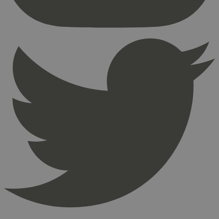
Nettstedet kan ikke brukes riktig uten strengt
nødvendige informasjonskapsler.
Provider
/
Navn
Utløpsdato
Domene
_hjAbsoluteSessionInProgress
29
Hotjar Ltd
minutter
.svanemerket.no
54
sekunder
_hjFirstSeen
29
Hotjar Ltd
minutter
.svanemerket.no
54
sekunder
pageviewCount
.svanemerket.no
Sesjon
nelapi-product-archive-filters
svanemerket.no
4 dager 4
timer
nelapi-last-visited-category
svanemerket.no
4 dager 4
timer