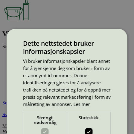
Vivacolor Furniture 30 C
Dette nettstedet bruker
Sist oppdatert
25 feb 2026
informasjonskapsler
Type:
Innendørsmaling
Vi bruker informasjonskapsler blant annet
Lisensnummer:
4096 0027
(
4096 0014
)
for å gjenkjenne deg som bruker i form av
Miljømerke:
Svanemerket
et anonymt id-nummer. Denne
Merkevare:
Vivacolor
Lisensinnehaver:
Tikkurila Oyj
identifiseringen gjøres for å analysere
Lisensinnehaver nettside:
http://www.tikkurila.com
trafikken på nettstedet og for å oppnå mer
Tilgjengelig i:
Utenfor Norden
presis og relevant markedsføring i form av
Se også
målretting av annonser.
Les mer
Svanemerkets krav til maling, beis og lakk
Strengt
Statistikk
nødvendig
Miljømerking Norge
Henrik Ibsens gate 20