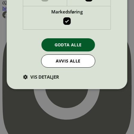
0255 Oslo
hei@svanemerket.no
Tlf:
24 14 46 00
Org. nr: 971 279 362 MVA
Markedsføring
GODTA ALLE
AVVIS ALLE
VIS DETALJER
Strengt nødvendig
Statistikk
Markedsføring
Strengt nødvendige informasjonskapsler tillater
kjernefunksjoner på nettstedet, som
brukerinnlogging og kontoadministrasjon.