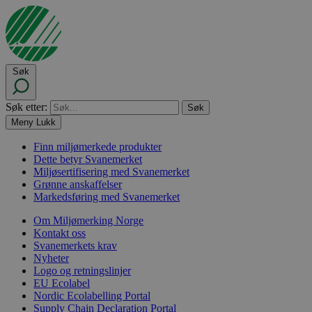
Søk
Søk etter:
Meny
Lukk
Finn miljømerkede produkter
Dette betyr Svanemerket
Miljøsertifisering med Svanemerket
Grønne anskaffelser
Markedsføring med Svanemerket
Om Miljømerking Norge
Kontakt oss
Svanemerkets krav
Nyheter
Logo og retningslinjer
EU Ecolabel
Nordic Ecolabelling Portal
Supply Chain Declaration Portal