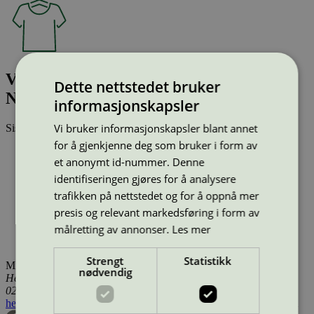
VMKERRY LS O-NECK TOP VMA
Dette nettstedet bruker
NOOS
informasjonskapsler
Vi bruker informasjonskapsler blant annet
Sist oppdatert
17 des 2025
for å gjenkjenne deg som bruker i form av
Type:
Tekstilprodukt (EU Ecolabel)
et anonymt id-nummer. Denne
Lisensnummer:
DK/016/076
Miljømerke:
EU Ecolabel
identifiseringen gjøres for å analysere
Merkevare:
Vero Moda Aware
trafikken på nettstedet og for å oppnå mer
Lisensinnehaver:
GMS Composite Knitting Ind. Ltd.
presis og relevant markedsføring i form av
Lisensinnehaver nettside:
https://gmsbd.com/
målretting av annonser.
Les mer
Tilgjengelig i:
Island, Norge, Sverige, Finland, Danmark,
Utenfor Norden
Strengt
Statistikk
Miljømerking Norge
nødvendig
Henrik Ibsens gate 20
0255 Oslo
hei@svanemerket.no
Tlf:
24 14 46 00
Org. nr: 971 279 362 MVA