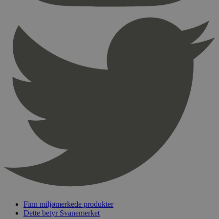
Provider
/
Navn
Utløpsdato
Domene
_hjAbsoluteSessionInProgress
29
Hotjar Ltd
minutter
.svanemerket.no
54
sekunder
_hjFirstSeen
29
Hotjar Ltd
minutter
.svanemerket.no
54
sekunder
pageviewCount
.svanemerket.no
Sesjon
nelapi-product-archive-filters
svanemerket.no
4 dager 4
timer
nelapi-last-visited-category
svanemerket.no
4 dager 4
timer
Finn miljømerkede produkter
Dette betyr Svanemerket
wordpress_test_cookie
Sesjon
Automattic