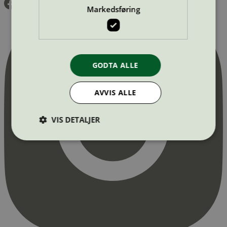
Markedsføring
GODTA ALLE
AVVIS ALLE
VIS DETALJER
Strengt nødvendig
Statistikk
Markedsføring
Strengt nødvendige informasjonskapsler tillater
kjernefunksjoner på nettstedet, som
brukerinnlogging og kontoadministrasjon.
Nettstedet kan ikke brukes riktig uten strengt
nødvendige informasjonskapsler.