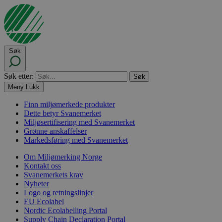
Søk
Søk etter:
Meny
Lukk
Finn miljømerkede produkter
Dette betyr Svanemerket
Miljøsertifisering med Svanemerket
Grønne anskaffelser
Markedsføring med Svanemerket
Om Miljømerking Norge
Kontakt oss
Svanemerkets krav
Nyheter
Logo og retningslinjer
EU Ecolabel
Nordic Ecolabelling Portal
Supply Chain Declaration Portal