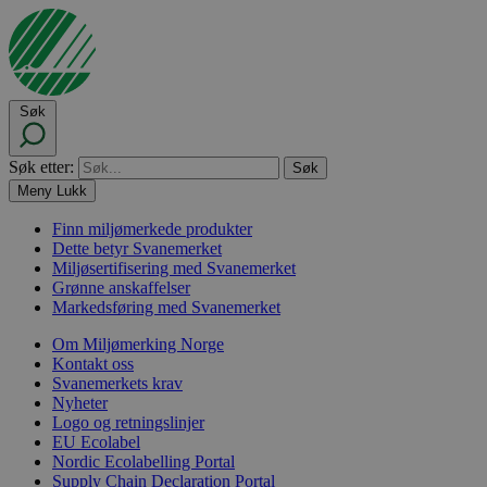
Søk
Søk etter:
Meny
Lukk
Finn miljømerkede produkter
Dette betyr Svanemerket
Miljøsertifisering med Svanemerket
Grønne anskaffelser
Markedsføring med Svanemerket
Om Miljømerking Norge
Kontakt oss
Svanemerkets krav
Nyheter
Logo og retningslinjer
EU Ecolabel
Nordic Ecolabelling Portal
Supply Chain Declaration Portal