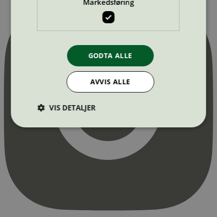
Markedsføring
GODTA ALLE
AVVIS ALLE
VIS DETALJER
Strengt nødvendig
Statistikk
Markedsføring
Strengt nødvendige informasjonskapsler tillater
kjernefunksjoner på nettstedet, som
brukerinnlogging og kontoadministrasjon.
Nettstedet kan ikke brukes riktig uten strengt
nødvendige informasjonskapsler.