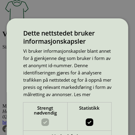
Dette nettstedet bruker
VMLIA LS O-NECK TOP VMA
informasjonskapsler
Sist oppdatert
17 des 2025
Vi bruker informasjonskapsler blant annet
Type:
Tekstilprodukt (EU Ecolabel)
for å gjenkjenne deg som bruker i form av
Lisensnummer:
DK/016/076
et anonymt id-nummer. Denne
Miljømerke:
EU Ecolabel
identifiseringen gjøres for å analysere
Merkevare:
Vero Moda Aware
Lisensinnehaver:
GMS Composite Knitting Ind. Ltd.
trafikken på nettstedet og for å oppnå mer
Lisensinnehaver nettside:
https://gmsbd.com/
presis og relevant markedsføring i form av
Tilgjengelig i:
Island, Norge, Sverige, Finland, Danmark,
målretting av annonser.
Les mer
Utenfor Norden
Miljømerking Norge
Strengt
Statistikk
Henrik Ibsens gate 20
nødvendig
0255 Oslo
hei@svanemerket.no
Tlf:
24 14 46 00
Org. nr: 971 279 362 MVA