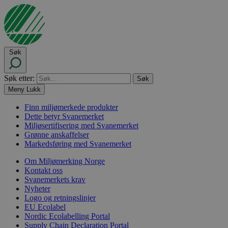
Søk
Søk etter:
Meny
Lukk
Finn miljømerkede produkter
Dette betyr Svanemerket
Miljøsertifisering med Svanemerket
Grønne anskaffelser
Markedsføring med Svanemerket
Om Miljømerking Norge
Kontakt oss
Svanemerkets krav
Nyheter
Logo og retningslinjer
EU Ecolabel
Nordic Ecolabelling Portal
Supply Chain Declaration Portal