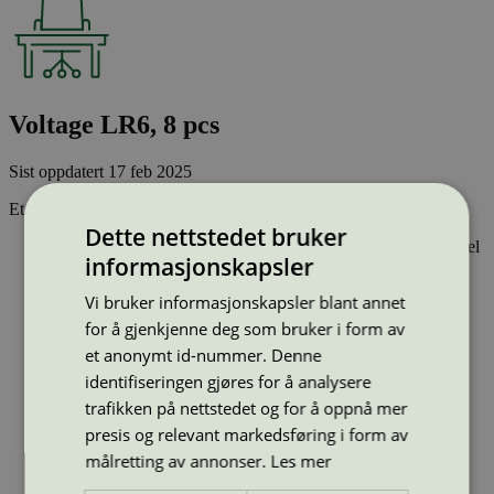
Voltage LR6, 8 pcs
Sist oppdatert
17 feb 2025
Et svanemerket batteri:
Dette nettstedet bruker
Har ikke tungmetallene kvikksølv, kadmium eller bly som del
informasjonskapsler
av funksjonen
Inneholder ikke PVC
Vi bruker informasjonskapsler blant annet
Har god batterikapasitet - som gir lengre levetid og lavere
råvareforbruk
for å gjenkjenne deg som bruker i form av
et anonymt id-nummer. Denne
Type:
Engangsbatteri
identifiseringen gjøres for å analysere
Lisensnummer:
3001 0037
trafikken på nettstedet og for å oppnå mer
Miljømerke:
Svanemerket
presis og relevant markedsføring i form av
Merkevare:
Voltage
Lisensinnehaver:
Zhongyin (Ningbo) Battery CO., LTD
målretting av annonser.
Les mer
Lisensinnehaver nettside:
https://www.sonluk.com