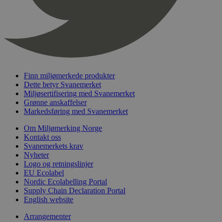
timer
nelapi-last-visited-category
svanemerket.no
4 dager 4
timer
wordpress_test_cookie
Sesjon
Automattic
Inc.
svanemerket.no
Finn miljømerkede produkter
Dette betyr Svanemerket
_hjIncludedInPageviewSample
2 minutter
Hotjar Ltd
Miljøsertifisering med Svanemerket
svanemerket.no
Grønne anskaffelser
Markedsføring med Svanemerket
Om Miljømerking Norge
Kontakt oss
Svanemerkets krav
Nyheter
Logo og retningslinjer
EU Ecolabel
Nordic Ecolabelling Portal
Supply Chain Declaration Portal
Provider
/
Navn
Utløpsdato
Beskrivelse
English website
Domene
_gat_UA-
.svanemerket.no
54
Dette er en 
Arrangementer
Provider
/
Navn
Utløpsdato
Beskrivels
33776333-1
sekunder
informasjons