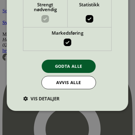
Tilgjengelig i:
Norge, Sverige, Danmark
Strengt
Statistikk
nødvendig
Se også
Svanemerkets krav til batterier (ikke oppladbare)
Markedsføring
Miljømerking Norge
Henrik Ibsens gate 20
0255 Oslo
hei@svanemerket.no
Tlf:
24 14 46 00
Org. nr: 971 279 362 MVA
GODTA ALLE
AVVIS ALLE
VIS DETALJER
Strengt nødvendig
Statistikk
Markedsføring