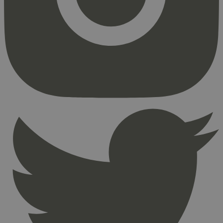
Strengt nødvendige informasjonskapsler tillater
kjernefunksjoner på nettstedet, som
brukerinnlogging og kontoadministrasjon.
Nettstedet kan ikke brukes riktig uten strengt
nødvendige informasjonskapsler.
Provider
/
Navn
Utløpsdato
Domene
_hjAbsoluteSessionInProgress
29
Hotjar Ltd
minutter
.svanemerket.no
54
sekunder
_hjFirstSeen
29
Hotjar Ltd
minutter
.svanemerket.no
54
sekunder
pageviewCount
.svanemerket.no
Sesjon
nelapi-product-archive-filters
svanemerket.no
4 dager 4