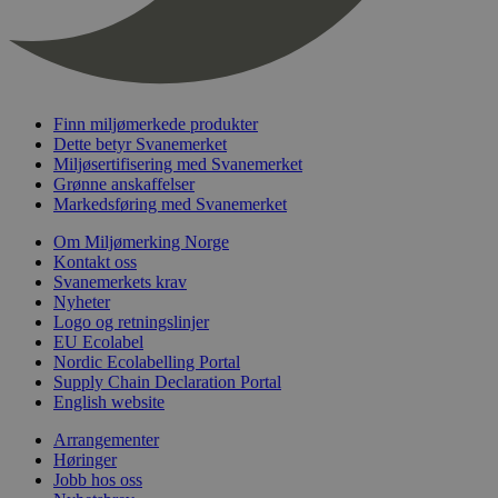
nelapi-last-visited-category
svanemerket.no
4 dager 4
timer
wordpress_test_cookie
Sesjon
Automattic
Inc.
svanemerket.no
Finn miljømerkede produkter
Dette betyr Svanemerket
Miljøsertifisering med Svanemerket
_hjIncludedInPageviewSample
2 minutter
Grønne anskaffelser
Hotjar Ltd
svanemerket.no
Markedsføring med Svanemerket
Om Miljømerking Norge
Kontakt oss
Svanemerkets krav
Nyheter
Logo og retningslinjer
EU Ecolabel
Nordic Ecolabelling Portal
Supply Chain Declaration Portal
English website
Provider
/
Navn
Utløpsdato
Beskrivelse
Domene
Arrangementer
Høringer
_gat_UA-
.svanemerket.no
54
Dette er en 
Provider
/
Navn
Utløpsdato
Beskrivels
33776333-1
sekunder
informasjons
Jobb hos oss
Domene
Google Analyt