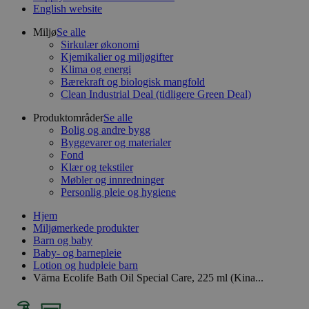
English website
Miljø
Se alle
Sirkulær økonomi
Kjemikalier og miljøgifter
Klima og energi
Bærekraft og biologisk mangfold
Clean Industrial Deal (tidligere Green Deal)
Produktområder
Se alle
Bolig og andre bygg
Byggevarer og materialer
Fond
Klær og tekstiler
Møbler og innredninger
Personlig pleie og hygiene
Hjem
Miljømerkede produkter
Barn og baby
Baby- og barnepleie
Lotion og hudpleie barn
Värna Ecolife Bath Oil Special Care, 225 ml (Kina...