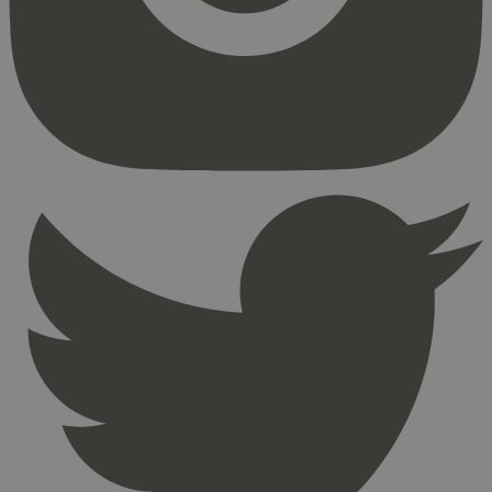
Strengt nødvendige informasjonskapsler tillater
kjernefunksjoner på nettstedet, som
brukerinnlogging og kontoadministrasjon.
Nettstedet kan ikke brukes riktig uten strengt
nødvendige informasjonskapsler.
Provider
/
Navn
Utløpsdato
Domene
_hjAbsoluteSessionInProgress
29
Hotjar Ltd
minutter
.svanemerket.no
54
sekunder
_hjFirstSeen
29
Hotjar Ltd
minutter
.svanemerket.no
54
sekunder
pageviewCount
.svanemerket.no
Sesjon
nelapi-product-archive-filters
svanemerket.no
4 dager 4
timer