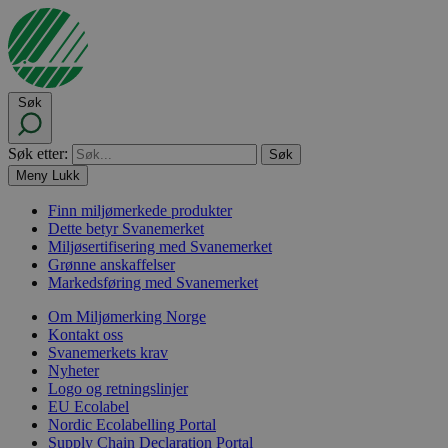
Søk
Søk etter:
Meny
Lukk
Finn miljømerkede produkter
Dette betyr Svanemerket
Miljøsertifisering med Svanemerket
Grønne anskaffelser
Markedsføring med Svanemerket
Om Miljømerking Norge
Kontakt oss
Svanemerkets krav
Nyheter
Logo og retningslinjer
EU Ecolabel
Nordic Ecolabelling Portal
Supply Chain Declaration Portal