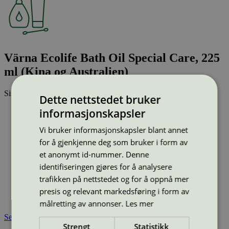
Värna Ecolife Bath Oil Special Care, 225
ml (Kina og Australien)
Sist oppdatert
11 mar 2026
Dette nettstedet bruker
informasjonskapsler
Strekkode (GTIN):
5701017415270
Vi bruker informasjonskapsler blant annet
Vis alle GTIN
Vis færre GTIN
Type:
Lotion og hudpleie barn
for å gjenkjenne deg som bruker i form av
Lisensnummer:
5090 0080
et anonymt id-nummer. Denne
Miljømerke:
Svanemerket
identifiseringen gjøres for å analysere
Merkevare:
Ecolife
trafikken på nettstedet og for å oppnå mer
Lisensinnehaver:
NOPA Nordic A/S
presis og relevant markedsføring i form av
Lisensinnehaver nettside:
http://www.nopanordic.com/
Tilgjengelig i:
Utenfor Norden
målretting av annonser.
Les mer
Se også
Strengt
Statistikk