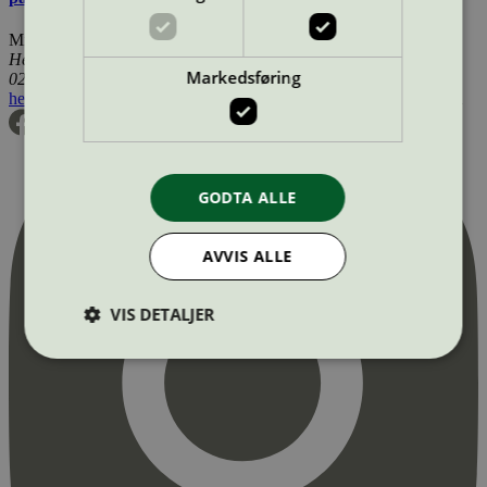
Miljømerking Norge
Henrik Ibsens gate 20
Markedsføring
0255 Oslo
hei@svanemerket.no
Tlf:
24 14 46 00
Org. nr: 971 279 362 MVA
GODTA ALLE
AVVIS ALLE
VIS DETALJER
Strengt nødvendig
Statistikk
Markedsføring
Strengt nødvendige informasjonskapsler tillater