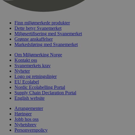
nelapi-last-visited-category
svanemerket.no
4 dager 4
timer
wordpress_test_cookie
Sesjon
Automattic
Inc.
Finn miljømerkede produkter
svanemerket.no
Dette betyr Svanemerket
Miljøsertifisering med Svanemerket
Grønne anskaffelser
_hjIncludedInPageviewSample
2 minutter
Markedsføring med Svanemerket
Hotjar Ltd
svanemerket.no
Om Miljømerking Norge
Kontakt oss
Svanemerkets krav
Nyheter
Logo og retningslinjer
EU Ecolabel
Nordic Ecolabelling Portal
Supply Chain Declaration Portal
English website
Provider
/
Navn
Utløpsdato
Beskrivelse
Arrangementer
Domene
Høringer
Jobb hos oss
_gat_UA-
.svanemerket.no
54
Dette er en 
Provider
/
Navn
Utløpsdato
Beskrivels
33776333-1
sekunder
informasjons
Nyhetsbrev
Domene
Google Analyt
Personvernpolicy
mønsterelem
_fbp
3 måneder
Brukt av F
Meta Platform