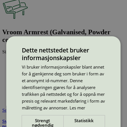
Vroom Armrest (Galvanised, Powder
coated (all RAL-classic colours))
Dette nettstedet bruker
Sist oppdatert
25 jun 2026
informasjonskapsler
Type:
Utebenk
Vi bruker informasjonskapsler blant annet
Lisensnummer:
2073 0007
for å gjenkjenne deg som bruker i form av
Miljømerke:
Svanemerket
Merkevare:
Vestre
et anonymt id-nummer. Denne
Lisensinnehaver:
Vestre AS
identifiseringen gjøres for å analysere
Lisensinnehaver nettside:
http://www.vestre.com
trafikken på nettstedet og for å oppnå mer
Tilgjengelig i:
Island, Norge, Sverige, Finland, Danmark,
presis og relevant markedsføring i form av
Utenfor Norden
målretting av annonser.
Les mer
Se også
Strengt
Statistikk
Svanemerkets krav til utemøbler, apparater til lekeplass, og
nødvendig
parkutstyr