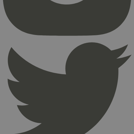
kjernefunksjoner på nettstedet, som
brukerinnlogging og kontoadministrasjon.
Nettstedet kan ikke brukes riktig uten strengt
nødvendige informasjonskapsler.
Provider
/
Navn
Utløpsdato
Domene
_hjAbsoluteSessionInProgress
29
Hotjar Ltd
minutter
.svanemerket.no
54
sekunder
_hjFirstSeen
29
Hotjar Ltd
minutter
.svanemerket.no
54
sekunder
pageviewCount
.svanemerket.no
Sesjon
nelapi-product-archive-filters
svanemerket.no
4 dager 4
timer