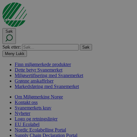
Søk
Søk etter:
Meny
Lukk
Finn miljømerkede produkter
Dette betyr Svanemerket
Miljøsertifisering med Svanemerket
Grønne anskaffelser
Markedsføring med Svanemerket
Om Miljømerking Norge
Kontakt oss
Svanemerkets krav
Nyheter
Logo og retningslinjer
EU Ecolabel
Nordic Ecolabelling Portal
Supply Chain Declaration Portal