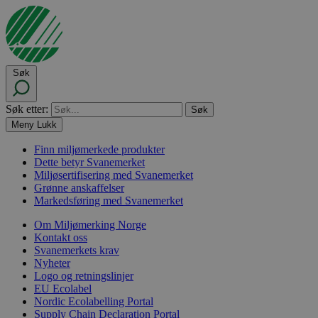
Søk
Søk etter:
Meny
Lukk
Finn miljømerkede produkter
Dette betyr Svanemerket
Miljøsertifisering med Svanemerket
Grønne anskaffelser
Markedsføring med Svanemerket
Om Miljømerking Norge
Kontakt oss
Svanemerkets krav
Nyheter
Logo og retningslinjer
EU Ecolabel
Nordic Ecolabelling Portal
Supply Chain Declaration Portal