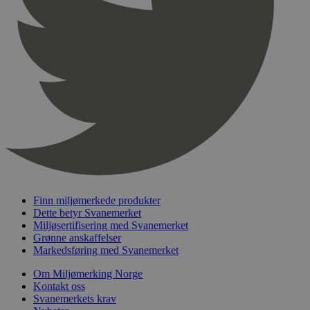
pageviewCount
.svanemerket.no
Sesjon
nelapi-product-archive-filters
svanemerket.no
4 dager 4
timer
nelapi-last-visited-category
svanemerket.no
4 dager 4
timer
wordpress_test_cookie
Sesjon
Automattic
Inc.
svanemerket.no
_hjIncludedInPageviewSample
2 minutter
Hotjar Ltd
svanemerket.no
Finn miljømerkede produkter
Dette betyr Svanemerket
Miljøsertifisering med Svanemerket
Grønne anskaffelser
Markedsføring med Svanemerket
Om Miljømerking Norge
Kontakt oss
Svanemerkets krav