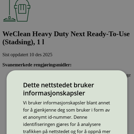
WeClean Heavy Duty Next Ready-To-Use
(Stadsing), 1 l
Sist oppdatert
10 des 2025
Svanemerkede rengjøringsmidler:
Inneholder stoffer som har gjennomgått Svanemerkets strenge
kjemikaliekontroll, som tar hensyn til både helse og miljø.
Dette nettstedet bruker
Vasker effektivt rent og er drøyt i bruk.
Har emballasje som i utforming og materialer bidrar til en
informasjonskapsler
sirkulær økonomi
Vi bruker informasjonskapsler blant annet
for å gjenkjenne deg som bruker i form av
Strekkode (GTIN):
et anonymt id-nummer. Denne
5705999013028
Vis alle GTIN
Vis færre GTIN
identifiseringen gjøres for å analysere
Type:
Universalrengjøringsmidler
trafikken på nettstedet og for å oppnå mer
Lisensnummer:
5026 0123