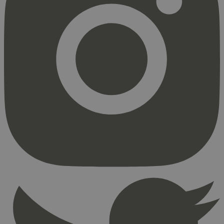
Strengt nødvendig
Statistikk
Markedsføring
Strengt nødvendige informasjonskapsler tillater
kjernefunksjoner på nettstedet, som
brukerinnlogging og kontoadministrasjon.
Nettstedet kan ikke brukes riktig uten strengt
nødvendige informasjonskapsler.
Provider
/
Navn
Utløpsdato
Domene
_hjAbsoluteSessionInProgress
29
Hotjar Ltd
minutter
.svanemerket.no
54
sekunder
_hjFirstSeen
29
Hotjar Ltd
minutter
.svanemerket.no
54
sekunder