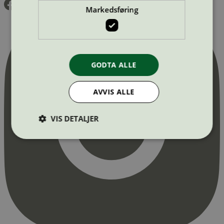
Markedsføring
GODTA ALLE
AVVIS ALLE
VIS DETALJER
Strengt nødvendig
Statistikk
Markedsføring
Strengt nødvendige informasjonskapsler tillater
kjernefunksjoner på nettstedet, som
brukerinnlogging og kontoadministrasjon.
Nettstedet kan ikke brukes riktig uten strengt
nødvendige informasjonskapsler.