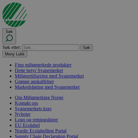
Søk
Søk etter:
Meny
Lukk
Finn miljømerkede produkter
Dette betyr Svanemerket
Miljøsertifisering med Svanemerket
Grønne anskaffelser
Markedsføring med Svanemerket
Om Miljømerking Norge
Kontakt oss
Svanemerkets krav
Nyheter
Logo og retningslinjer
EU Ecolabel
Nordic Ecolabelling Portal
Supply Chain Declaration Portal