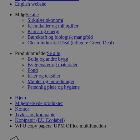
English website
Miljø
Se alle
Sirkulær økonomi
Kjemikalier og miljøgifter
Klima og energi
Bærekraft og biologisk mangfold
Clean Industrial Deal (tidligere Green Deal)
Produktområder
Se alle
Bolig og andre bygg
Byggevarer og materialer
Fond
Klær og tekstiler
Møbler og innredninger
Personlig pleie og hygiene
Hjem
Miljømerkede produkter
Kontor
Trykk- og kopipapir
Kopipapir (EU Ecolabel)
WFU copy papers: UPM Office multifunction