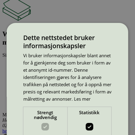
WFU copy papers: UPM Office
Dette nettstedet bruker
multifunction
informasjonskapsler
Vi bruker informasjonskapsler blant annet
Sist oppdatert
20 des 2024
for å gjenkjenne deg som bruker i form av
Type:
Kopipapir (EU Ecolabel)
et anonymt id-nummer. Denne
Lisensnummer:
FI/011/001
Miljømerke:
EU Ecolabel
identifiseringen gjøres for å analysere
Merkevare:
UPM
trafikken på nettstedet og for å oppnå mer
Merkevare nettside:
https://www.upmpaper.com/fi/
presis og relevant markedsføring i form av
Lisensinnehaver:
UPM Kymmene Corporation
målretting av annonser.
Les mer
Lisensinnehaver nettside:
http://www.upm.com
Tilgjengelig i:
Island, Norge, Sverige, Finland, Danmark
Strengt
Statistikk
Miljømerking Norge
nødvendig
Henrik Ibsens gate 20
0255 Oslo
hei@svanemerket.no
Tlf:
24 14 46 00
Org. nr: 971 279 362 MVA