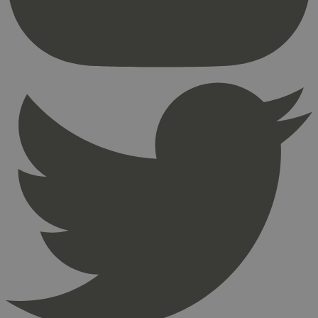
brukerinnlogging og kontoadministrasjon.
Nettstedet kan ikke brukes riktig uten strengt
nødvendige informasjonskapsler.
Provider
/
Navn
Utløpsdato
Domene
_hjAbsoluteSessionInProgress
29
Hotjar Ltd
minutter
.svanemerket.no
54
sekunder
_hjFirstSeen
29
Hotjar Ltd
minutter
.svanemerket.no
54
sekunder
pageviewCount
.svanemerket.no
Sesjon
nelapi-product-archive-filters
svanemerket.no
4 dager 4
timer
nelapi-last-visited-category
svanemerket.no
4 dager 4