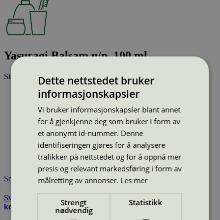
Yasuragi Balsam u/p, 100 ml
Sist oppdatert
11 mar 2026
Dette nettstedet bruker
informasjonskapsler
Type:
Balsam
Lisensnummer:
5090 0003
(
5090 0316
)
Vi bruker informasjonskapsler blant annet
Miljømerke:
Svanemerket
for å gjenkjenne deg som bruker i form av
Merkevare:
Yasuragi
et anonymt id-nummer. Denne
Merkevare nettside:
https://www.yasuragi.se/en/about/
Lisensinnehaver:
Allison A/S
identifiseringen gjøres for å analysere
Lisensinnehaver nettside:
http://www.allison.dk
trafikken på nettstedet og for å oppnå mer
Tilgjengelig i:
Sverige
presis og relevant markedsføring i form av
Se også
målretting av annonser.
Les mer
Svanemerkets krav til hudpleie, solkrem, såpe og andre
Strengt
Statistikk
kosmetiske produkter
nødvendig