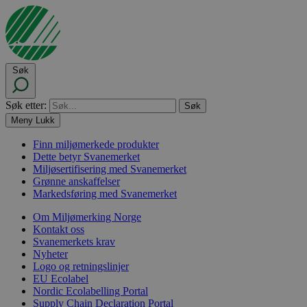
Søk
Søk etter:
Meny
Lukk
Finn miljømerkede produkter
Dette betyr Svanemerket
Miljøsertifisering med Svanemerket
Grønne anskaffelser
Markedsføring med Svanemerket
Om Miljømerking Norge
Kontakt oss
Svanemerkets krav
Nyheter
Logo og retningslinjer
EU Ecolabel
Nordic Ecolabelling Portal
Supply Chain Declaration Portal