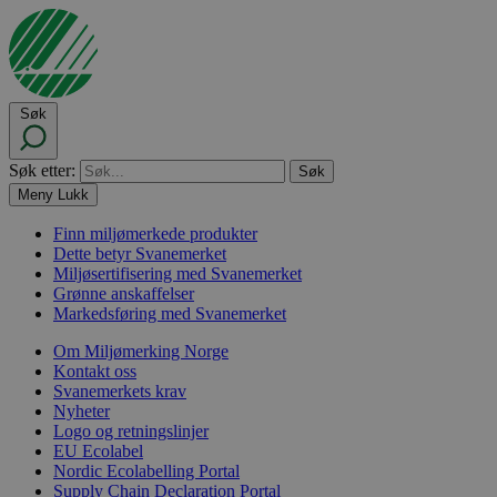
Søk
Søk etter:
Meny
Lukk
Finn miljømerkede produkter
Dette betyr Svanemerket
Miljøsertifisering med Svanemerket
Grønne anskaffelser
Markedsføring med Svanemerket
Om Miljømerking Norge
Kontakt oss
Svanemerkets krav
Nyheter
Logo og retningslinjer
EU Ecolabel
Nordic Ecolabelling Portal
Supply Chain Declaration Portal