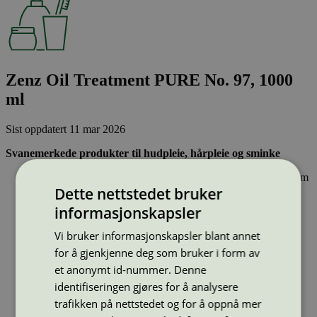
Zenz Oil Treatment PURE No. 97, 1000
ml
Sist oppdatert
11 mar 2026
Svanemerkede produkter til hudpleie, hårpleie og sminke
Inneholder ingen hormonforstyrrende stoffer, eller stoffer som
Dette nettstedet bruker
er klassifisert som allergifremkallende.
Lett nedbrytbare og strengt kontrollerte stoffer, noe som gir
informasjonskapsler
mindre forurensing av innsjøer, elver og hav.
Effektiv og resirkulerbar emballasje – sparer naturressurser
Vi bruker informasjonskapsler blant annet
for å gjenkjenne deg som bruker i form av
Strekkode (GTIN):
5715012001833
et anonymt id-nummer. Denne
Vis alle GTIN
Vis færre GTIN
identifiseringen gjøres for å analysere
Type:
Hårpleie
trafikken på nettstedet og for å oppnå mer
Lisensnummer:
5090 0375
(
5090 0381
)