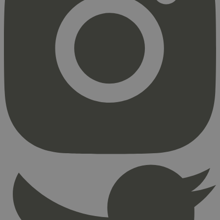
Strengt nødvendig
Statistikk
Markedsføring
Strengt nødvendige informasjonskapsler tillater
kjernefunksjoner på nettstedet, som
brukerinnlogging og kontoadministrasjon.
Nettstedet kan ikke brukes riktig uten strengt
nødvendige informasjonskapsler.
Provider
/
Navn
Utløpsdato
Domene
_hjAbsoluteSessionInProgress
29
Hotjar Ltd
minutter
.svanemerket.no
54
sekunder
_hjFirstSeen
29
Hotjar Ltd
minutter
.svanemerket.no
54
sekunder