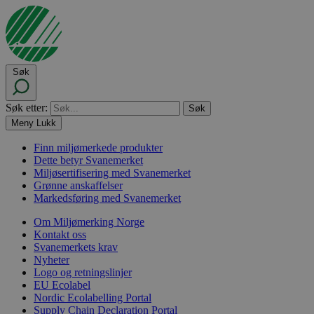
Søk
Søk etter:
Meny
Lukk
Finn miljømerkede produkter
Dette betyr Svanemerket
Miljøsertifisering med Svanemerket
Grønne anskaffelser
Markedsføring med Svanemerket
Om Miljømerking Norge
Kontakt oss
Svanemerkets krav
Nyheter
Logo og retningslinjer
EU Ecolabel
Nordic Ecolabelling Portal
Supply Chain Declaration Portal