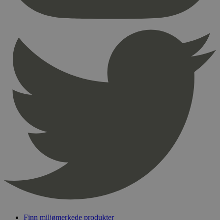
nødvendige informasjonskapsler.
Provider
/
Navn
Utløpsdato
Domene
_hjAbsoluteSessionInProgress
29
Hotjar Ltd
minutter
.svanemerket.no
54
sekunder
_hjFirstSeen
29
Hotjar Ltd
minutter
.svanemerket.no
54
sekunder
pageviewCount
.svanemerket.no
Sesjon
nelapi-product-archive-filters
svanemerket.no
4 dager 4
timer
nelapi-last-visited-category
svanemerket.no
4 dager 4
timer
Finn miljømerkede produkter