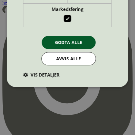
hei@svanemerket.no
Tlf:
24 14 46 00
Org. nr: 971 279 362 MVA
Markedsføring
GODTA ALLE
AVVIS ALLE
VIS DETALJER
Strengt nødvendig
Statistikk
Markedsføring
Strengt nødvendige informasjonskapsler tillater
kjernefunksjoner på nettstedet, som
brukerinnlogging og kontoadministrasjon.
Nettstedet kan ikke brukes riktig uten strengt