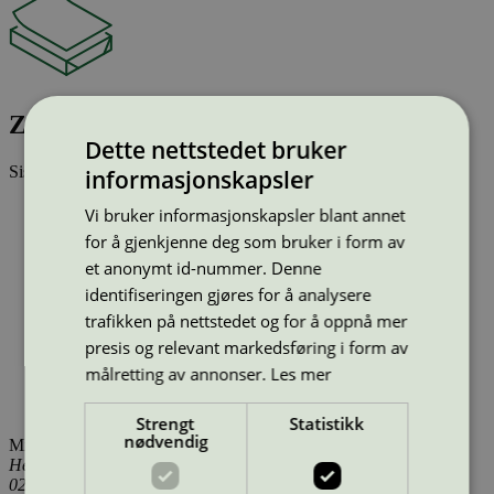
ZOOM
Dette nettstedet bruker
Sist oppdatert
05 jun 2025
informasjonskapsler
Strekkode (GTIN):
Vi bruker informasjonskapsler blant annet
7318821542948, 7318821541958
7318821541941,
for å gjenkjenne deg som bruker i form av
7318821541934, 7318826542943, 7318826541953,
et anonymt id-nummer. Denne
7318826541946, 7318826541939
Vis alle GTIN
Vis færre GTIN
identifiseringen gjøres for å analysere
Type:
Kopipapir (EU Ecolabel)
trafikken på nettstedet og for å oppnå mer
Lisensnummer:
SE/011/001
presis og relevant markedsføring i form av
Miljømerke:
EU Ecolabel
Merkevare:
ZOOM
målretting av annonser.
Les mer
Lisensinnehaver:
Sylvamo Sweden AB
Tilgjengelig i:
Island, Norge, Sverige, Finland, Danmark
Strengt
Statistikk
nødvendig
Miljømerking Norge
Henrik Ibsens gate 20
0255 Oslo