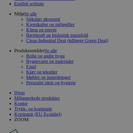
English website
Miljø
Se alle
Sirkulær økonomi
Kjemikalier og miljøgifter
Klima og energi
Bærekraft og biologisk mangfold
Clean Industrial Deal (tidligere Green Deal)
Produktområder
Se alle
Bolig og andre bygg
Byggevarer og materialer
Fond
Klær og tekstiler
Møbler og innredninger
Personlig pleie og hygiene
Hjem
Miljømerkede produkter
Kontor
Trykk- og kopipapir
Kopipapir (EU Ecolabel)
ZOOM