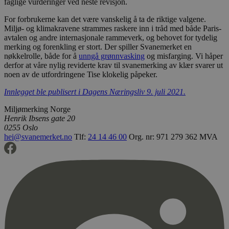
faglige vurderinger ved neste revisjon.
For forbrukerne kan det være vanskelig å ta de riktige valgene.
Miljø- og klimakravene strammes raskere inn i tråd med både Paris-
avtalen og andre internasjonale rammeverk, og behovet for tydelig
merking og forenkling er stort. Der spiller Svanemerket en
nøkkelrolle, både for å
unngå grønnvasking
og misfarging. Vi håper
derfor at våre nylig reviderte krav til svanemerking av klær svarer ut
noen av de utfordringene Tise klokelig påpeker.
Innlegget ble publisert i Dagens Næringsliv 9. juli 2021.
Miljømerking Norge
Henrik Ibsens gate 20
0255 Oslo
hei@svanemerket.no
Tlf:
24 14 46 00
Org. nr: 971 279 362 MVA