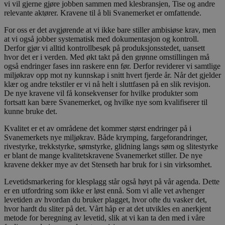
vi vil gjerne gjøre jobben sammen med klesbransjen, Tise og andre
relevante aktører. Kravene til å bli Svanemerket er omfattende.
For oss er det avgjørende at vi ikke bare stiller ambisiøse krav, men
at vi også jobber systematisk med dokumentasjon og kontroll.
Derfor gjør vi alltid kontrollbesøk på produksjonsstedet, uansett
hvor det er i verden. Med økt takt på den grønne omstillingen må
også endringer fases inn raskere enn før. Derfor reviderer vi samtlige
miljøkrav opp mot ny kunnskap i snitt hvert fjerde år. Når det gjelder
klær og andre tekstiler er vi nå helt i sluttfasen på en slik revisjon.
De nye kravene vil få konsekvenser for hvilke produkter som
fortsatt kan bære Svanemerket, og hvilke nye som kvalifiserer til
kunne bruke det.
Kvalitet er et av områdene det kommer størst endringer på i
Svanemerkets nye miljøkrav. Både krymping, fargeforandringer,
rivestyrke, trekkstyrke, sømstyrke, glidning langs søm og slitestyrke
er blant de mange kvalitetskravene Svanemerket stiller. De nye
kravene dekker mye av det Stenseth har bruk for i sin virksomhet.
Levetidsmarkering for klesplagg står også høyt på vår agenda. Dette
er en utfordring som ikke er løst ennå. Som vi alle vet avhenger
levetiden av hvordan du bruker plagget, hvor ofte du vasker det,
hvor hardt du sliter på det. Vårt håp er at det utvikles en anerkjent
metode for beregning av levetid, slik at vi kan ta den med i våre