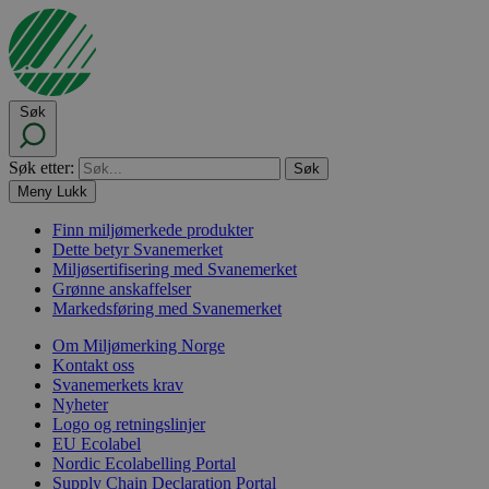
Søk
Søk etter:
Meny
Lukk
Finn miljømerkede produkter
Dette betyr Svanemerket
Miljøsertifisering med Svanemerket
Grønne anskaffelser
Markedsføring med Svanemerket
Om Miljømerking Norge
Kontakt oss
Svanemerkets krav
Nyheter
Logo og retningslinjer
EU Ecolabel
Nordic Ecolabelling Portal
Supply Chain Declaration Portal