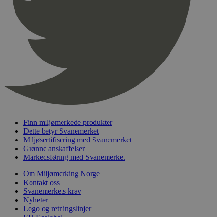
Finn miljømerkede produkter
Dette betyr Svanemerket
Miljøsertifisering med Svanemerket
Grønne anskaffelser
Markedsføring med Svanemerket
Om Miljømerking Norge
Kontakt oss
Svanemerkets krav
Nyheter
Logo og retningslinjer