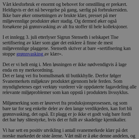
Vårt klesforbruk er enormt og behovet for omstilling er prekært.
Heldigvis er det nå bevegelse på gang, særlig på forbrukersiden.
Ikke bare øker omsetningen av brukte klær, presset på mer
miljøvennlige produkter øker stadig. Og dermed øker også
forsøkene på grønnvasking av alt fra stoffer til hele kolleksjoner.
I et innlegg 3. juli etterlyser Sigrun Stenseth i selskapet Tise
sertifisering av klær som gjør det enklere å finne de mest
miljøvennlige plaggene. Stenseth skriver at bare «sertifisering kan
stoppe
grønnvasking
av klær».
Det er vi helt enig i. Men løsningen er ikke nødvendigvis å lage
enda en ny merkeordning.
Det er lang vei fra bomullsmark til butikkhylle. Derfor følger
Svanemerkets miljøkrav produktet gjennom hele ferden. Som
myndighetenes eget verktøy vurderer vår oppdaterte fagavdeling alle
relevante miljøproblemer som kan oppstå i produktets livssyklus.
Miljømerking som er løsrevet fra produksjonsprosessen, og som
bare tar for seg enkelte deler av den lange verdikjeden, kan fort bli
grønnvasking, det også. Et plagg er jo ikke et godt valg bare fordi
det har høy slitestyrke, hvis det er fullt av skadelige kjemikalier.
Vi har sett en positiv utvikling i antall svanemerkede klær på det
norske markedet de siste årene. Vårt mål er å øke denne andelen, og