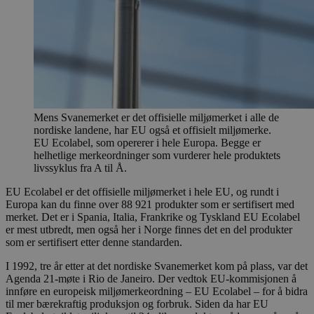
Mens Svanemerket er det offisielle miljømerket i alle de
nordiske landene, har EU også et offisielt miljømerke.
EU Ecolabel, som opererer i hele Europa. Begge er
helhetlige merkeordninger som vurderer hele produktets
livssyklus fra A til Å.
EU Ecolabel er det offisielle miljømerket i hele EU, og rundt i
Europa kan du finne over 88 921 produkter som er sertifisert med
merket. Det er i Spania, Italia, Frankrike og Tyskland EU Ecolabel
er mest utbredt, men også her i Norge finnes det en del produkter
som er sertifisert etter denne standarden.
I 1992, tre år etter at det nordiske Svanemerket kom på plass, var det
Agenda 21-møte i Rio de Janeiro. Der vedtok EU-kommisjonen å
innføre en europeisk miljømerkeordning – EU Ecolabel – for å bidra
til mer bærekraftig produksjon og forbruk. Siden da har EU