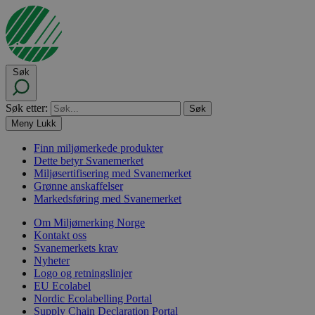
Søk
Søk etter:
Meny
Lukk
Finn miljømerkede produkter
Dette betyr Svanemerket
Miljøsertifisering med Svanemerket
Grønne anskaffelser
Markedsføring med Svanemerket
Om Miljømerking Norge
Kontakt oss
Svanemerkets krav
Nyheter
Logo og retningslinjer
EU Ecolabel
Nordic Ecolabelling Portal
Supply Chain Declaration Portal