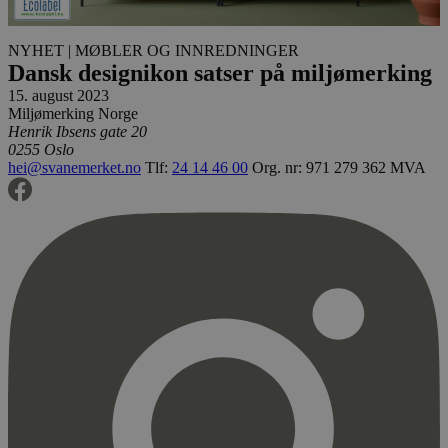
NYHET
| MØBLER OG INNREDNINGER
Dansk designikon satser på miljømerking
15. august 2023
Miljømerking Norge
Henrik Ibsens gate 20
0255 Oslo
hei@svanemerket.no
Tlf:
24 14 46 00
Org. nr: 971 279 362 MVA