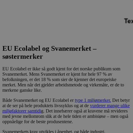
EU Ecolabel og Svanemerket –
søstermerker
EU Ecolabel er ikke så godt kjent for det norske publikum som
Svanemerket. Mens Svanemerket er kjent for hele 97 % av
befolkningen, er det 18 % som sier de kjenner det europeiske
merket. Men når det gjelder arbeidsmetode og virkemåte, er de to
merkene ganske like.
Både Svanemerket og EU Ecolabel er
type 1 miljømerker.
Det betyr
at de ser på hele produktets livssyklus og at de
vurderer mange ulike
miljøfaktorer samtidi
g. Det innebærer også at kravene må revideres
med jevne mellomrom slik at de hele tiden er ambisiøse – men også
oppnåelige for de beste produsentene.
Svanemerkets krav utvikles i åpenhet, og både industri,