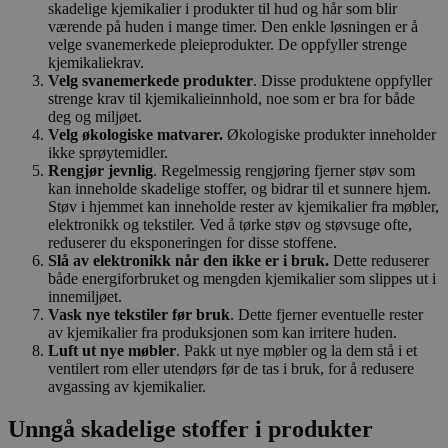
skadelige kjemikalier i produkter til hud og hår som blir
værende på huden i mange timer. Den enkle løsningen er å
velge svanemerkede pleieprodukter. De oppfyller strenge
kjemikaliekrav.
Velg svanemerkede produkter
. Disse produktene oppfyller
strenge krav til kjemikalieinnhold, noe som er bra for både
deg og miljøet.
Velg økologiske matvarer.
Økologiske produkter inneholder
ikke sprøytemidler.
Rengjør jevnlig
. Regelmessig rengjøring fjerner støv som
kan inneholde skadelige stoffer, og bidrar til et sunnere hjem.
Støv i hjemmet kan inneholde rester av kjemikalier fra møbler,
elektronikk og tekstiler. Ved å tørke støv og støvsuge ofte,
reduserer du eksponeringen for disse stoffene.
Slå av elektronikk når den ikke er i bruk.
Dette reduserer
både energiforbruket og mengden kjemikalier som slippes ut i
innemiljøet.
Vask nye tekstiler før bruk
. Dette fjerner eventuelle rester
av kjemikalier fra produksjonen som kan irritere huden.
Luft ut nye møbler
. Pakk ut nye møbler og la dem stå i et
ventilert rom eller utendørs før de tas i bruk, for å redusere
avgassing av kjemikalier.
Unngå skadelige stoffer i produkter