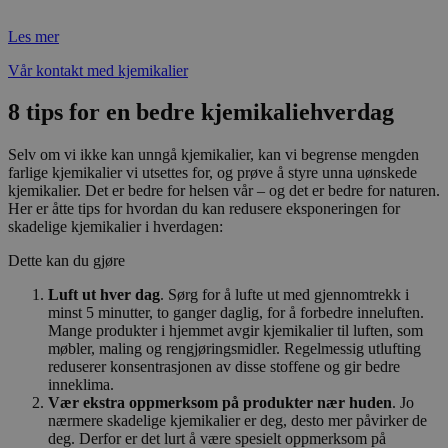
Les mer
Vår kontakt med kjemikalier
8 tips for en bedre kjemikaliehverdag
Selv om vi ikke kan unngå kjemikalier, kan vi begrense mengden
farlige kjemikalier vi utsettes for, og prøve å styre unna uønskede
kjemikalier. Det er bedre for helsen vår – og det er bedre for naturen.
Her er åtte tips for hvordan du kan redusere eksponeringen for
skadelige kjemikalier i hverdagen:
Dette kan du gjøre
Luft ut hver dag
. Sørg for å lufte ut med gjennomtrekk i
minst 5 minutter, to ganger daglig, for å forbedre inneluften.
Mange produkter i hjemmet avgir kjemikalier til luften, som
møbler, maling og rengjøringsmidler. Regelmessig utlufting
reduserer konsentrasjonen av disse stoffene og gir bedre
inneklima.
Vær ekstra oppmerksom på produkter nær huden
. Jo
nærmere skadelige kjemikalier er deg, desto mer påvirker de
deg. Derfor er det lurt å være spesielt oppmerksom på