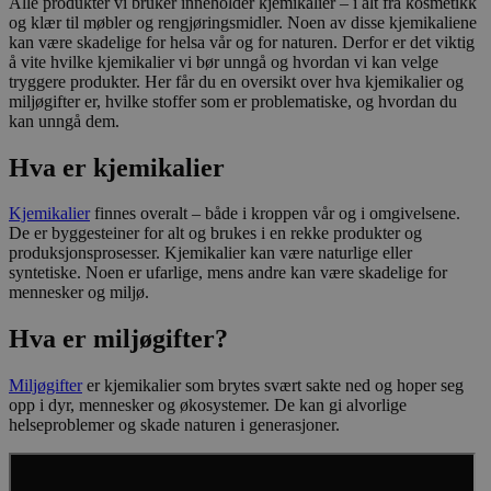
Alle produkter vi bruker inneholder kjemikalier – i alt fra kosmetikk
og klær til møbler og rengjøringsmidler. Noen av disse kjemikaliene
kan være skadelige for helsa vår og for naturen. Derfor er det viktig
å vite hvilke kjemikalier vi bør unngå og hvordan vi kan velge
tryggere produkter. Her får du en oversikt over hva kjemikalier og
miljøgifter er, hvilke stoffer som er problematiske, og hvordan du
kan unngå dem.
Hva er kjemikalier
Kjemikalier
finnes overalt – både i kroppen vår og i omgivelsene.
De er byggesteiner for alt og brukes i en rekke produkter og
produksjonsprosesser. Kjemikalier kan være naturlige eller
syntetiske. Noen er ufarlige, mens andre kan være skadelige for
mennesker og miljø.
Hva er miljøgifter?
Miljøgifter
er kjemikalier som brytes svært sakte ned og hoper seg
opp i dyr, mennesker og økosystemer. De kan gi alvorlige
helseproblemer og skade naturen i generasjoner.