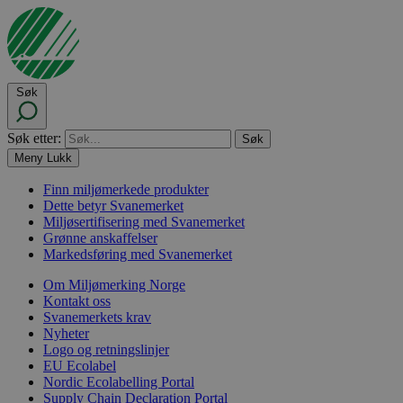
Søk
Søk etter:
Meny
Lukk
Finn miljømerkede produkter
Dette betyr Svanemerket
Miljøsertifisering med Svanemerket
Grønne anskaffelser
Markedsføring med Svanemerket
Om Miljømerking Norge
Kontakt oss
Svanemerkets krav
Nyheter
Logo og retningslinjer
EU Ecolabel
Nordic Ecolabelling Portal
Supply Chain Declaration Portal