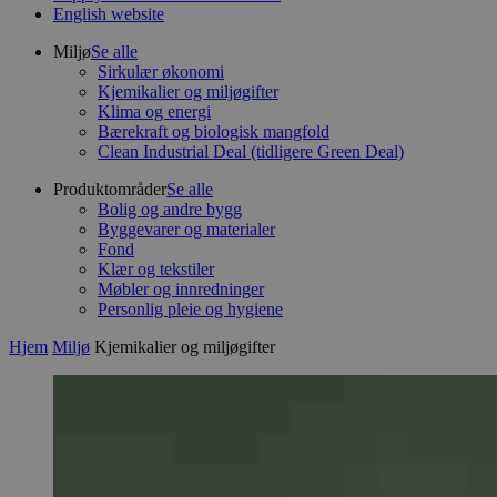
English website
Miljø
Se alle
Sirkulær økonomi
Kjemikalier og miljøgifter
Klima og energi
Bærekraft og biologisk mangfold
Clean Industrial Deal (tidligere Green Deal)
Produktområder
Se alle
Bolig og andre bygg
Byggevarer og materialer
Fond
Klær og tekstiler
Møbler og innredninger
Personlig pleie og hygiene
Hjem
Miljø
Kjemikalier og miljøgifter