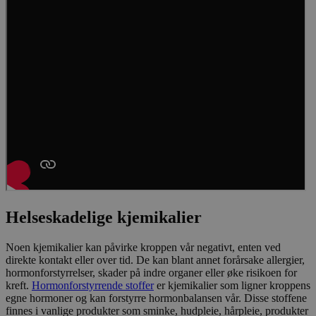
Helseskadelige kjemikalier
Noen kjemikalier kan påvirke kroppen vår negativt, enten ved
direkte kontakt eller over tid. De kan blant annet forårsake allergier,
hormonforstyrrelser, skader på indre organer eller øke risikoen for
kreft.
Hormonforstyrrende stoffer
er kjemikalier som ligner kroppens
egne hormoner og kan forstyrre hormonbalansen vår. Disse stoffene
finnes i vanlige produkter som sminke, hudpleie, hårpleie, produkter