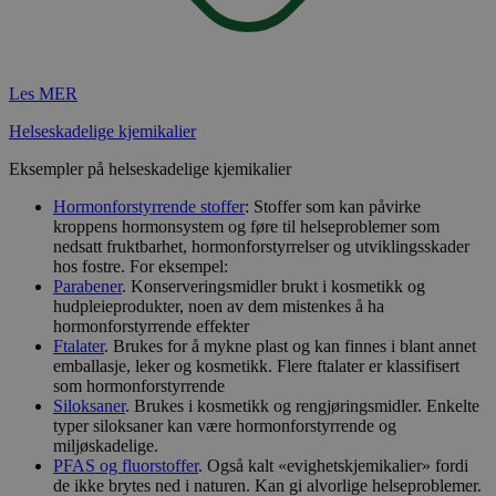
Les MER
Helseskadelige kjemikalier
Eksempler på helseskadelige kjemikalier
Hormonforstyrrende stoffer
: Stoffer som kan påvirke
kroppens hormonsystem og føre til helseproblemer som
nedsatt fruktbarhet, hormonforstyrrelser og utviklingsskader
hos fostre. For eksempel:
Parabener
. Konserveringsmidler brukt i kosmetikk og
hudpleieprodukter, noen av dem mistenkes å ha
hormonforstyrrende effekter
Ftalater
. Brukes for å mykne plast og kan finnes i blant annet
emballasje, leker og kosmetikk. Flere ftalater er klassifisert
som hormonforstyrrende
Siloksaner
. Brukes i kosmetikk og rengjøringsmidler. Enkelte
typer siloksaner kan være hormonforstyrrende og
miljøskadelige.
PFAS og fluorstoffer
. Også kalt «evighetskjemikalier» fordi
de ikke brytes ned i naturen. Kan gi alvorlige helseproblemer.