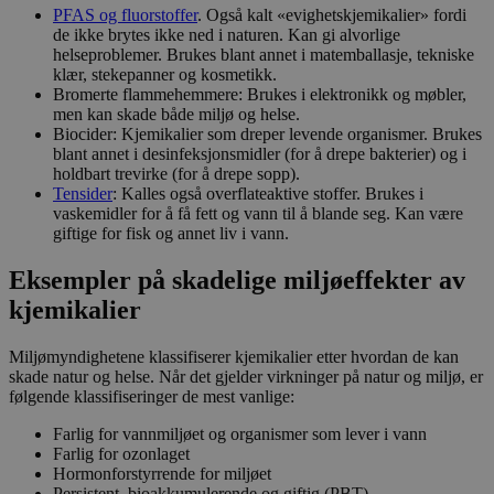
PFAS og fluorstoffer
. Også kalt «evighetskjemikalier» fordi
de ikke brytes ikke ned i naturen. Kan gi alvorlige
helseproblemer. Brukes blant annet i matemballasje, tekniske
klær, stekepanner og kosmetikk.
Bromerte flammehemmere: Brukes i elektronikk og møbler,
men kan skade både miljø og helse.
Biocider: Kjemikalier som dreper levende organismer. Brukes
blant annet i desinfeksjonsmidler (for å drepe bakterier) og i
holdbart trevirke (for å drepe sopp).
Tensider
: Kalles også overflateaktive stoffer. Brukes i
vaskemidler for å få fett og vann til å blande seg. Kan være
giftige for fisk og annet liv i vann.
Eksempler på skadelige miljøeffekter av
kjemikalier
Miljømyndighetene klassifiserer kjemikalier etter hvordan de kan
skade natur og helse. Når det gjelder virkninger på natur og miljø, er
følgende klassifiseringer de mest vanlige:
Farlig for vannmiljøet og organismer som lever i vann
Farlig for ozonlaget
Hormonforstyrrende for miljøet
Persistent, bioakkumulerende og giftig (PBT)