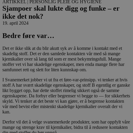
ARTIKKEL
| PERSONLIG PLEIE OG HYGIENE
Sjampoer skal lukte digg og funke – er
ikke det nok?
19. april 2024
Bedre føre var…
Det er ikke slik at du blir akutt syk av å komme i kontakt med et
skadelig stoff. Det er den samlede kontakten vår med så mange
kjemikalier over så lang tid som er mest bekymringsfull. Mange
stoffer vet vi har skadelige egenskaper, men enda mange flere har
samfunnet rett og slett for liten kunnskap om.
I Svanemerket jobber vi ut fra et føre-var-prinsipp. vi tenker at hvis
stoff A har svært skadelige egenskaper, og stoff B egentlig er ganske
likt bygget opp, har dette stoffet rimelig sikkert også de samme
egenskapene. Da forbyr eller begrenser vi begge to — for sikkerhets
skyld. Vi tenker at det beste vi kan gjøre, er å begrense kontakten
vår med bevist eller mistenkt skadelige kjemikalier overalt der vi
kan.
Derfor vil det å velge svanemerkede produkter, som har oppfylt våre
mange og strenge krav til kjemikalier, bidra til å redusere kontakten
din med stoffer du bør unngå.