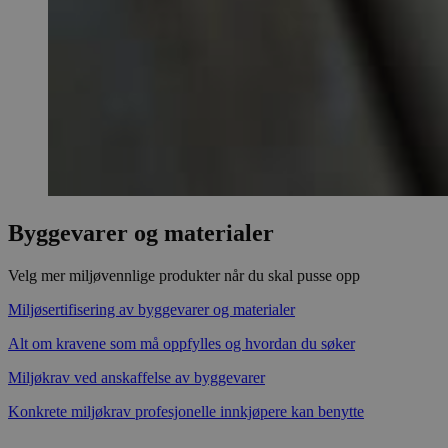
Byggevarer og materialer
Velg mer miljøvennlige produkter når du skal pusse opp
Miljøsertifisering av byggevarer og materialer
Alt om kravene som må oppfylles og hvordan du søker
Miljøkrav ved anskaffelse av byggevarer
Konkrete miljøkrav profesjonelle innkjøpere kan benytte