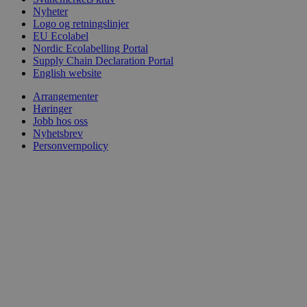
Nyheter
Logo og retningslinjer
EU Ecolabel
Nordic Ecolabelling Portal
Supply Chain Declaration Portal
English website
Arrangementer
Høringer
Jobb hos oss
Nyhetsbrev
Personvernpolicy