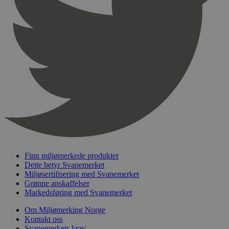
Finn miljømerkede produkter
Dette betyr Svanemerket
Miljøsertifisering med Svanemerket
Grønne anskaffelser
Markedsføring med Svanemerket
Om Miljømerking Norge
Kontakt oss
Svanemerkets krav