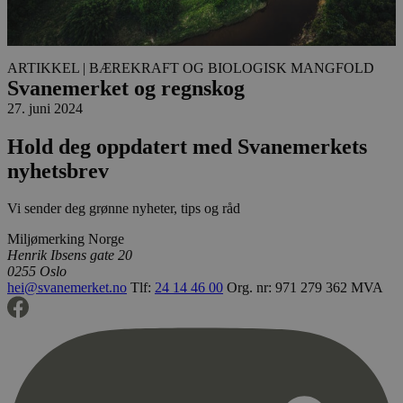
ARTIKKEL
| BÆREKRAFT OG BIOLOGISK MANGFOLD
Svanemerket og regnskog
27. juni 2024
Hold deg oppdatert med Svanemerkets
nyhetsbrev
Vi sender deg grønne nyheter, tips og råd
Miljømerking Norge
Henrik Ibsens gate 20
0255 Oslo
hei@svanemerket.no
Tlf:
24 14 46 00
Org. nr: 971 279 362 MVA