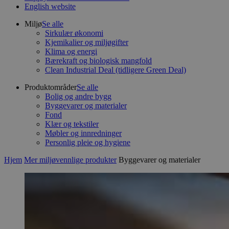
English website
Miljø
Se alle
Sirkulær økonomi
Kjemikalier og miljøgifter
Klima og energi
Bærekraft og biologisk mangfold
Clean Industrial Deal (tidligere Green Deal)
Produktområder
Se alle
Bolig og andre bygg
Byggevarer og materialer
Fond
Klær og tekstiler
Møbler og innredninger
Personlig pleie og hygiene
Hjem
Mer miljøvennlige produkter
Byggevarer og materialer