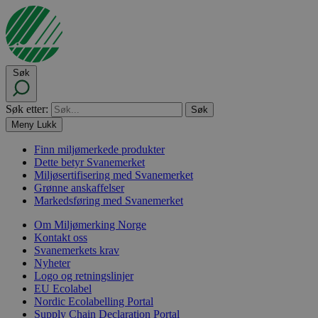
Søk
Søk etter:
Meny
Lukk
Finn miljømerkede produkter
Dette betyr Svanemerket
Miljøsertifisering med Svanemerket
Grønne anskaffelser
Markedsføring med Svanemerket
Om Miljømerking Norge
Kontakt oss
Svanemerkets krav
Nyheter
Logo og retningslinjer
EU Ecolabel
Nordic Ecolabelling Portal
Supply Chain Declaration Portal