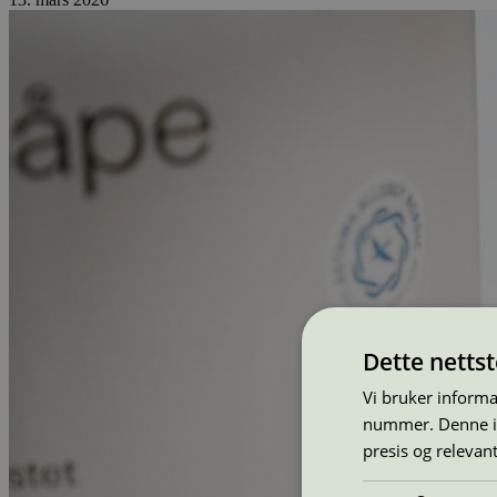
Dette netts
Vi bruker informa
nummer. Denne ide
presis og relevan