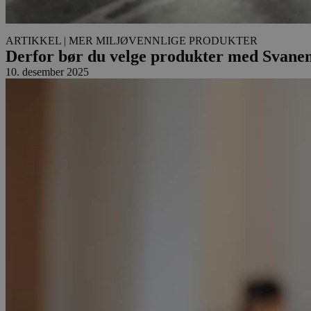
pageviewCount
ARTIKKEL
| MER MILJØVENNLIGE PRODUKTER
nelapi-product-archi
Derfor bør du velge produkter med Svane
10. desember 2025
nelapi-last-visited-
wordpress_test_coo
_hjIncludedInPage
Navn
Navn
_gat_UA-
33776333-1
_fbp
VISITOR_INFO1_LIV