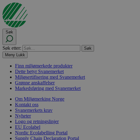
Søk
Søk etter:
Meny
Lukk
Finn miljømerkede produkter
Dette betyr Svanemerket
Miljøsertifisering med Svanemerket
Grønne anskaffelser
Markedsføring med Svanemerket
Om Miljømerking Norge
Kontakt oss
Svanemerkets krav
Nyheter
Logo og retningslinjer
EU Ecolabel
Nordic Ecolabelling Portal
Supply Chain Declaration Portal