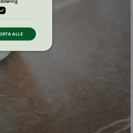
dsføring
ODTA ALLE
ontoadministrasjon.
re begynnelsen på
er. Den inneholder
re begynnelsen på
er. Den inneholder