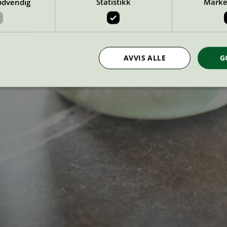
ødvendig
Statistikk
Marke
AVVIS ALLE
G
Strengt nødvendig
Statistikk
Markedsføring
nformasjonskapsler tillater kjernefunksjoner på nettstedet, som brukerinnlogging og k
rukes riktig uten strengt nødvendige informasjonskapsler.
Provider
/
Utløpsdato
Beskrivelse
Domene
InProgress
29
Cookien er satt slik at Hotjar kan spo
Hotjar Ltd
minutter
brukerens reise for et totalt antall økt
.svanemerket.no
54
ingen identifiserbar informasjon.
sekunder
29
Cookien er satt slik at Hotjar kan spo
Hotjar Ltd
minutter
brukerens reise for et totalt antall økt
.svanemerket.no
54
ingen identifiserbar informasjon.