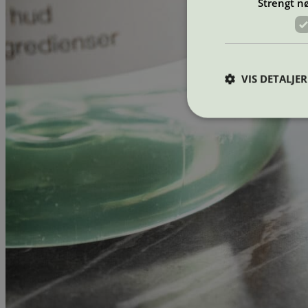
Strengt n
VIS DETALJER
Strengt nødvendige i
Nettstedet kan ikke b
Navn
_hjAbsoluteSession
_hjFirstSeen