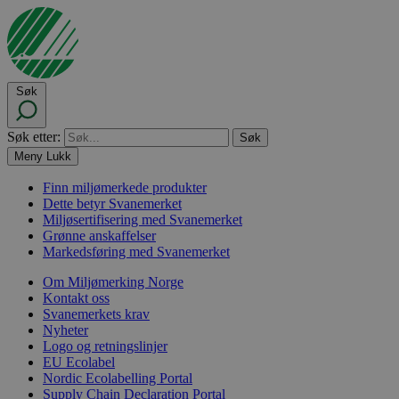
Søk
Søk etter:
Meny
Lukk
Finn miljømerkede produkter
Dette betyr Svanemerket
Miljøsertifisering med Svanemerket
Grønne anskaffelser
Markedsføring med Svanemerket
Om Miljømerking Norge
Kontakt oss
Svanemerkets krav
Nyheter
Logo og retningslinjer
EU Ecolabel
Nordic Ecolabelling Portal
Supply Chain Declaration Portal