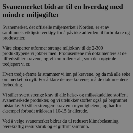
Svanemerket bidrar til en hverdag med
mindre miljøgifter
Svanemerket, det offisielle miljømerket i Norden, er et av
samfunnets viktigste verktøy for å påvirke adferden til forbrukere og
produsenter.
Våre eksperter utformer strenge miljøkrav til de 2-300
produkttypene vi jobber med. Produsentene må dokumentere at de
tilfredsstiller kravene, og vi kontrollerer alt, som den nøytrale
tredjepart vi er.
Hvert tredje-femte år strammer vi inn på kravene, og da må alle søke
om merket på nytt. For å klare de nye kravene, må de dokumentere
forbedring.
Vi stiller svært strenge krav til alle helse- og miljøskadelige stoffer i
svanemerkede produkter, og vi utelukker stoffer også på begrunnet
mistanke. Vi stiller strengere krav enn myndighetene, og har for
eksempel forbudt triklosan i 10-15 år allerede.
Ved å velge svanemerket bidrar du til redusert klimabelastning,
bærekraftig ressursbruk og et giftfritt samfunn.