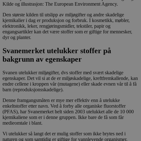
Kilde og illustrasjon: The European Environment Agency.
Den største kilden til utslipp av miljøgifter og andre skadelige
kjemikalier i dag er produksjon og forbruk. I kosmetikk, møbler,
elektronikk, leker, rengjøringsmidler, tekstiler, papir og
engangsartikler kan det være stoffer som er giftige for mennesker,
dyr og planter.
Svanemerket utelukker stoffer på
bakgrunn av egenskaper
Svanen utelukker miljøgifter, dvs stoffer med svært skadelige
egenskaper. Det vil si at de er miljøskadelige, kreftfremkallende, kan
endre cellene i kroppen vår (mutagene) eller skade evnen vår til å få
barn (reproduksjonsskadelige).
Denne framgangsmåten er mye mer effektiv enn å utelukke
enkeltstoffer etter navn. Ved å forby alle organiske fluorstoffer
(PFAS), har Svanemerket helt siden 2003 utelukket alle de 10 000
kjemikaliene som er i denne gruppen. Ikke bare de få som får
medieomtale i blant.
Vi utelukker så langt det er mulig stoffer som ikke brytes ned i
naturen og som samtidig er giftige for vannlevende organismer.