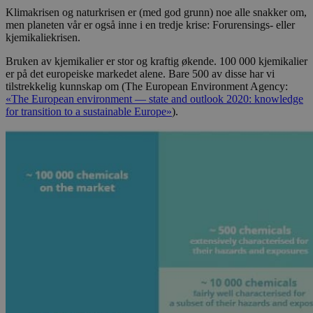
Klimakrisen og naturkrisen er (med god grunn) noe alle snakker om,
men planeten vår er også inne i en tredje krise: Forurensings- eller
kjemikaliekrisen.
Bruken av kjemikalier er stor og kraftig økende. 100 000 kjemikalier
er på det europeiske markedet alene. Bare 500 av disse har vi
tilstrekkelig kunnskap om (The European Environment Agency:
«The European environment — state and outlook 2020: knowledge
for transition to a sustainable Europe»
).