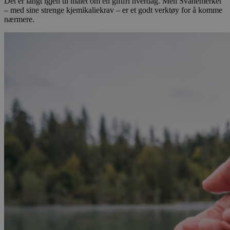
Det er langt igjen til målet om en giftfri hverdag. Men Svanemerket
– med sine strenge kjemikaliekrav – er et godt verktøy for å komme
nærmere.