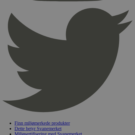
Finn miljømerkede produkter
Dette betyr Svanemerket
Miljøsertifisering med Svanemerket