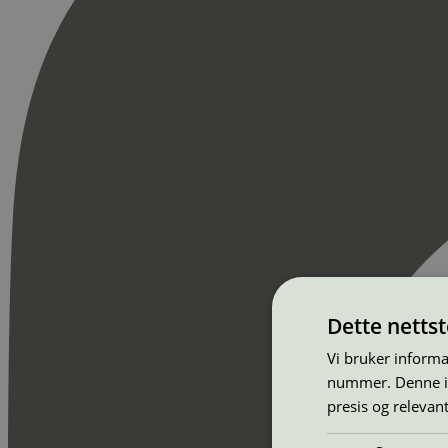
Dette netts
Vi bruker informa
nummer. Denne ide
presis og relevan