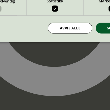
ødvendig
Statistikk
Marke
AVVIS ALLE
G
Strengt nødvendig
Statistikk
Markedsføring
nformasjonskapsler tillater kjernefunksjoner på nettstedet, som brukerinnlogging og k
rukes riktig uten strengt nødvendige informasjonskapsler.
Provider
/
Utløpsdato
Beskrivelse
Domene
InProgress
29
Cookien er satt slik at Hotjar kan spo
Hotjar Ltd
minutter
brukerens reise for et totalt antall økt
.svanemerket.no
54
ingen identifiserbar informasjon.
sekunder
29
Cookien er satt slik at Hotjar kan spo
Hotjar Ltd
minutter
brukerens reise for et totalt antall økt
.svanemerket.no
54
ingen identifiserbar informasjon.