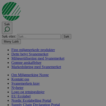
Søk
Søk etter:
Meny
Lukk
Finn miljømerkede produkter
Dette betyr Svanemerket
Miljøsertifisering med Svanemerket
Grønne anskaffelser
Markedsføring med Svanemerket
Om Miljømerking Norge
Kontakt oss
Svanemerkets krav
Nyheter
Logo og retningslinjer
EU Ecolabel
Nordic Ecolabelling Portal
Supply Chain Declaration Portal