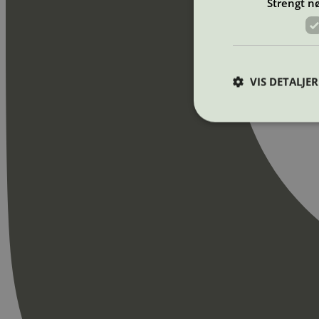
Strengt n
VIS DETALJER
Strengt nødvendige i
Nettstedet kan ikke b
Navn
_hjAbsoluteSession
_hjFirstSeen