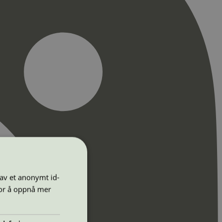
 av et anonymt id-
for å oppnå mer