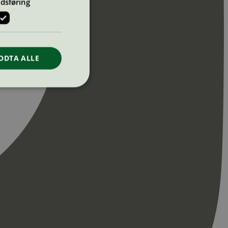
dsføring
ODTA ALLE
ontoadministrasjon.
re begynnelsen på
er. Den inneholder
re begynnelsen på
er. Den inneholder