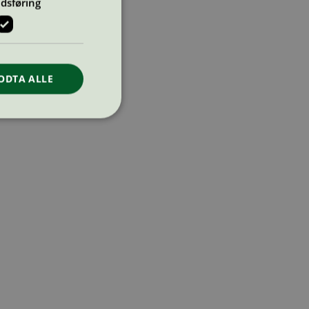
dsføring
ODTA ALLE
ontoadministrasjon.
re begynnelsen på
er. Den inneholder
re begynnelsen på
er. Den inneholder