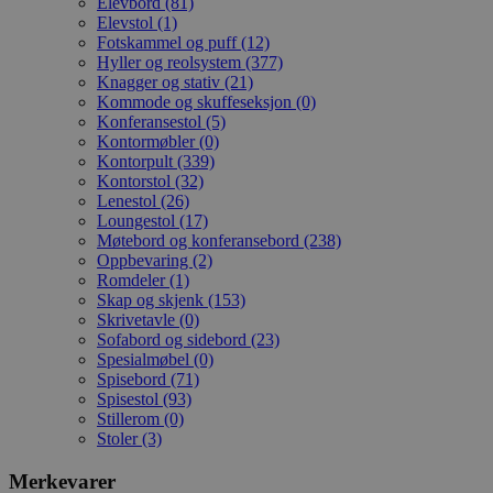
Elevbord (81)
Elevstol (1)
Fotskammel og puff (12)
Hyller og reolsystem (377)
Knagger og stativ (21)
Kommode og skuffeseksjon (0)
Konferansestol (5)
Kontormøbler (0)
Kontorpult (339)
Kontorstol (32)
Lenestol (26)
Loungestol (17)
Møtebord og konferansebord (238)
Oppbevaring (2)
Romdeler (1)
Skap og skjenk (153)
Skrivetavle (0)
Sofabord og sidebord (23)
Spesialmøbel (0)
Spisebord (71)
Spisestol (93)
Stillerom (0)
Stoler (3)
Merkevarer