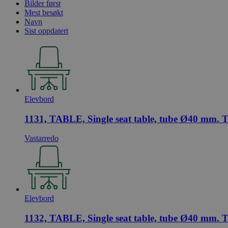
Bilder først
Mest besøkt
pageviewCount
Navn
Sist oppdatert
nelapi-product-archi
nelapi-last-visited-
wordpress_test_coo
Elevbord
_hjIncludedInPage
1131, TABLE, Single seat table, tube Ø40 mm. T
Vastarredo
Navn
Navn
_gat_UA-
33776333-1
_fbp
Elevbord
1132, TABLE, Single seat table, tube Ø40 mm. T
VISITOR_INFO1_LIV