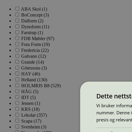
ABA Skol (1)
BoConcept (3)
Dalform (2)
Dynoform (11)
Farstrup (1)
FDB Møbler (97)
Fora Form (19)
Fredericia (22)
Galvano (12)
Grande (14)
Götessons (3)
HAY (46)
Helland (130)
HOLMRIS B8 (529)
HÅG (5)
Dette netts
IDT (5)
Jensen (1)
Vi bruker informa
KRS (18)
nummer. Denne ide
Lekolar (357)
presis og relevan
Scapa (17)
Svenheim (3)