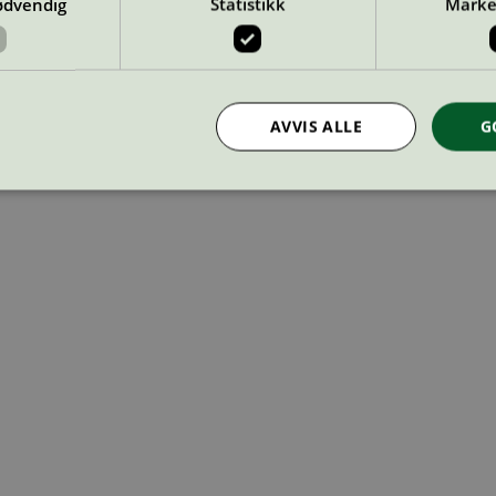
ødvendig
Statistikk
Marke
AVVIS ALLE
G
Strengt nødvendig
Statistikk
Markedsføring
nformasjonskapsler tillater kjernefunksjoner på nettstedet, som brukerinnlogging og k
rukes riktig uten strengt nødvendige informasjonskapsler.
Provider
/
Utløpsdato
Beskrivelse
Domene
InProgress
29
Cookien er satt slik at Hotjar kan spo
Hotjar Ltd
minutter
brukerens reise for et totalt antall økt
.svanemerket.no
54
ingen identifiserbar informasjon.
sekunder
29
Cookien er satt slik at Hotjar kan spo
Hotjar Ltd
minutter
brukerens reise for et totalt antall økt
.svanemerket.no
54
ingen identifiserbar informasjon.