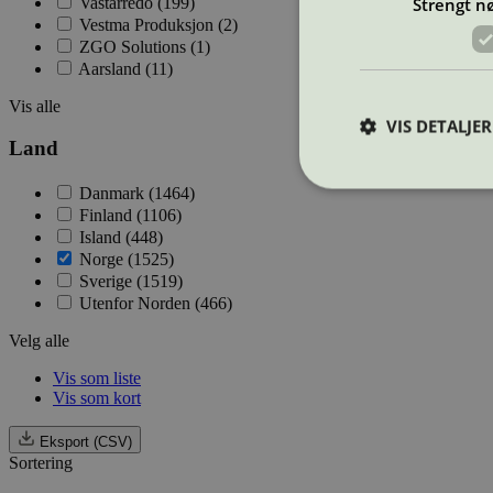
Vastarredo (199)
Strengt n
Vestma Produksjon (2)
ZGO Solutions (1)
Aarsland (11)
Vis alle
VIS DETALJER
Land
Danmark (1464)
Finland (1106)
Island (448)
Norge (1525)
Strengt nødvendige i
Sverige (1519)
Nettstedet kan ikke b
Utenfor Norden (466)
Navn
Velg alle
_hjAbsoluteSession
Vis som liste
Vis som kort
Eksport (CSV)
_hjFirstSeen
Sortering