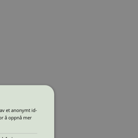
 av et anonymt id-
for å oppnå mer