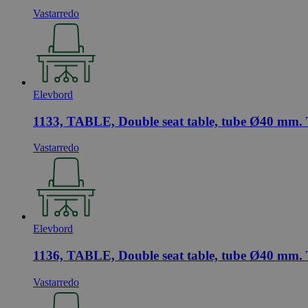
_hjid
Vastarredo
YSC
_ga
iutk
Elevbord
1133, TABLE, Double seat table, tube Ø40 mm. 
_gid
Vastarredo
_ga_PHYYHD0E0G
Elevbord
1136, TABLE, Double seat table, tube Ø40 mm. 
Vastarredo