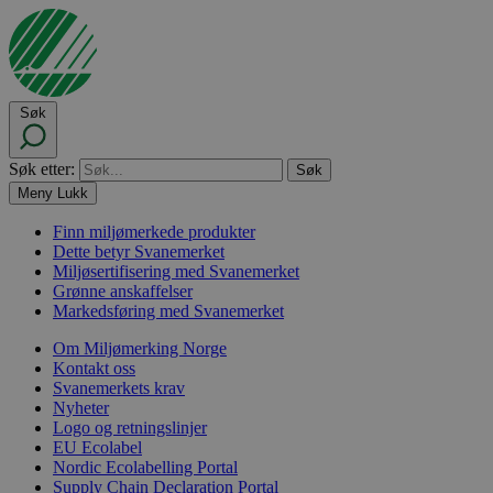
Søk
Søk etter:
Meny
Lukk
Finn miljømerkede produkter
Dette betyr Svanemerket
Miljøsertifisering med Svanemerket
Grønne anskaffelser
Markedsføring med Svanemerket
Om Miljømerking Norge
Kontakt oss
Svanemerkets krav
Nyheter
Logo og retningslinjer
EU Ecolabel
Nordic Ecolabelling Portal
Supply Chain Declaration Portal