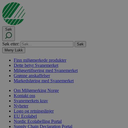
Søk
Søk etter:
Meny
Lukk
Finn miljømerkede produkter
Dette betyr Svanemerket
Miljøsertifisering med Svanemerket
Grønne anskaffelser
Markedsføring med Svanemerket
Om Miljømerking Norge
Kontakt oss
Svanemerkets krav
Nyheter
Logo og retningslinjer
EU Ecolabel
Nordic Ecolabelling Portal
Supply Chain Declaration Portal