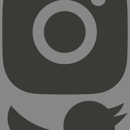
Strengt nødvendig
Statistikk
Markedsføring
Strengt nødvendige informasjonskapsler tillater
kjernefunksjoner på nettstedet, som
brukerinnlogging og kontoadministrasjon.
Nettstedet kan ikke brukes riktig uten strengt
nødvendige informasjonskapsler.
Provider
/
Navn
Utløpsdato
Domene
_hjAbsoluteSessionInProgress
29
Hotjar Ltd
minutter
.svanemerket.no
54
sekunder
_hjFirstSeen
29
Hotjar Ltd
minutter
.svanemerket.no
54
sekunder