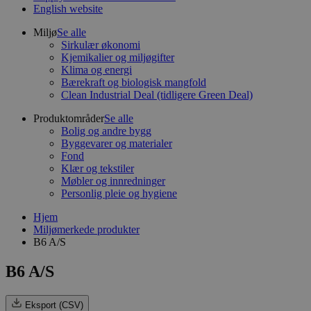
English website
Miljø
Se alle
Sirkulær økonomi
Kjemikalier og miljøgifter
Klima og energi
Bærekraft og biologisk mangfold
Clean Industrial Deal (tidligere Green Deal)
Produktområder
Se alle
Bolig og andre bygg
Byggevarer og materialer
Fond
Klær og tekstiler
Møbler og innredninger
Personlig pleie og hygiene
Hjem
Miljømerkede produkter
B6 A/S
B6 A/S
Eksport (CSV)