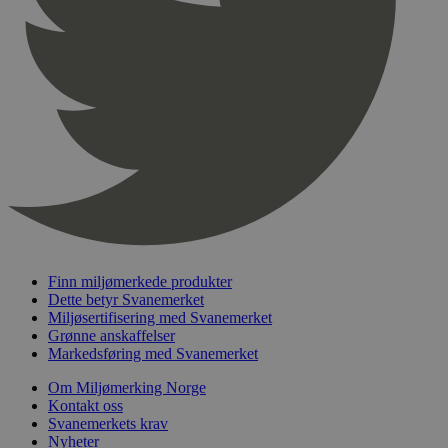
pageviewCount
.svanemerket.no
Sesjon
nelapi-product-archive-filters
svanemerket.no
4 dager 4
timer
nelapi-last-visited-category
svanemerket.no
4 dager 4
timer
wordpress_test_cookie
Sesjon
Automattic
Inc.
svanemerket.no
_hjIncludedInPageviewSample
2 minutter
Hotjar Ltd
svanemerket.no
Finn miljømerkede produkter
Dette betyr Svanemerket
Miljøsertifisering med Svanemerket
Grønne anskaffelser
Markedsføring med Svanemerket
Om Miljømerking Norge
Kontakt oss
Svanemerkets krav
Nyheter