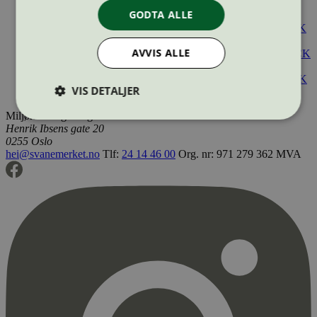
DENIM FABRIC 73413D BRICE NESTA BLUE
GODTA ALLE
Tekstilprodukt (EU Ecolabel)
Norge
GABARDINE FABRIC 30318 G ESTELL STAY BLACK
EU BCI
Tekstilprodukt (EU Ecolabel)
Norge
AVVIS ALLE
GABARDINE FABRIC 30319 G RENNES STAY BLACK
EU BCI
Tekstilprodukt (EU Ecolabel)
Norge
GABARDINE FABRIC 30389 G ARIEN ULTRABLACK
VIS DETALJER
EU
Tekstilprodukt (EU Ecolabel)
Norge
Miljømerking Norge
Henrik Ibsens gate 20
0255 Oslo
Strengt nødvendig
Statistikk
hei@svanemerket.no
Tlf:
24 14 46 00
Org. nr: 971 279 362 MVA
Markedsføring
Strengt nødvendige informasjonskapsler tillater
kjernefunksjoner på nettstedet, som
brukerinnlogging og kontoadministrasjon.
Nettstedet kan ikke brukes riktig uten strengt
nødvendige informasjonskapsler.
Provider
/
Navn
Utløpsdato
Domene
_hjAbsoluteSessionInProgress
29
Hotjar Ltd
minutter
.svanemerket.no
54