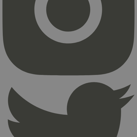
sekunder
_hjFirstSeen
29
Hotjar Ltd
minutter
.svanemerket.no
54
sekunder
pageviewCount
.svanemerket.no
Sesjon
nelapi-product-archive-filters
svanemerket.no
4 dager 4
timer
nelapi-last-visited-category
svanemerket.no
4 dager 4
timer
wordpress_test_cookie
Sesjon
Automattic
Inc.
svanemerket.no
_hjIncludedInPageviewSample
2 minutter
Hotjar Ltd