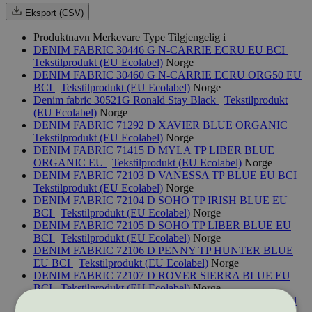
Eksport (CSV)
Produktnavn
Merkevare
Type
Tilgjengelig i
DENIM FABRIC 30446 G N-CARRIE ECRU EU BCI
Tekstilprodukt (EU Ecolabel)
Norge
DENIM FABRIC 30460 G N-CARRIE ECRU ORG50 EU
BCI
Tekstilprodukt (EU Ecolabel)
Norge
Denim fabric 30521G Ronald Stay Black
Tekstilprodukt
(EU Ecolabel)
Norge
DENIM FABRIC 71292 D XAVIER BLUE ORGANIC
Tekstilprodukt (EU Ecolabel)
Norge
DENIM FABRIC 71415 D MYLA TP LIBER BLUE
ORGANIC EU
Tekstilprodukt (EU Ecolabel)
Norge
DENIM FABRIC 72103 D VANESSA TP BLUE EU BCI
Tekstilprodukt (EU Ecolabel)
Norge
DENIM FABRIC 72104 D SOHO TP IRISH BLUE EU
BCI
Tekstilprodukt (EU Ecolabel)
Norge
DENIM FABRIC 72105 D SOHO TP LIBER BLUE EU
BCI
Tekstilprodukt (EU Ecolabel)
Norge
DENIM FABRIC 72106 D PENNY TP HUNTER BLUE
EU BCI
Tekstilprodukt (EU Ecolabel)
Norge
DENIM FABRIC 72107 D ROVER SIERRA BLUE EU
BCI
Tekstilprodukt (EU Ecolabel)
Norge
DENIM FABRIC 72108 D PENNY TP LIBER BLUE EU