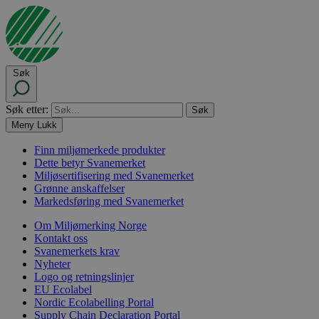
Søk
Søk etter:
Meny
Lukk
Finn miljømerkede produkter
Dette betyr Svanemerket
Miljøsertifisering med Svanemerket
Grønne anskaffelser
Markedsføring med Svanemerket
Om Miljømerking Norge
Kontakt oss
Svanemerkets krav
Nyheter
Logo og retningslinjer
EU Ecolabel
Nordic Ecolabelling Portal
Supply Chain Declaration Portal