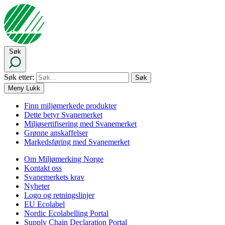
Søk
Søk etter:
Meny
Lukk
Finn miljømerkede produkter
Dette betyr Svanemerket
Miljøsertifisering med Svanemerket
Grønne anskaffelser
Markedsføring med Svanemerket
Om Miljømerking Norge
Kontakt oss
Svanemerkets krav
Nyheter
Logo og retningslinjer
EU Ecolabel
Nordic Ecolabelling Portal
Supply Chain Declaration Portal