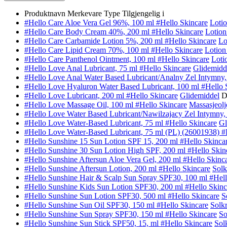
Produktnavn
Merkevare
Type
Tilgjengelig i
#Hello Care Aloe Vera Gel 96%, 100 ml
#Hello Skincare
Lotio
#Hello Care Body Cream 40%, 200 ml
#Hello Skincare
Lotion
#Hello Care Carbamide Lotion 5%, 200 ml
#Hello Skincare
Lo
#Hello Care Lipid Cream 70%, 100 ml
#Hello Skincare
Lotion
#Hello Care Panthenol Ointment, 100 ml
#Hello Skincare
Loti
#Hello Love Anal Lubricant, 75 ml
#Hello Skincare
Glidemidd
#Hello Love Anal Water Based Lubricant/Analny Zel Intymny,
#Hello Love Hyaluron Water Based Lubricant, 100 ml
#Hello 
#Hello Love Lubricant, 200 ml
#Hello Skincare
Glidemiddel
D
#Hello Love Massage Oil, 100 ml
#Hello Skincare
Massasjeolj
#Hello Love Water Based Lubricant/Nawilzajacy Zel Intymny, 
#Hello Love Water-Based Lubricant, 75 ml
#Hello Skincare
Gl
#Hello Love Water-Based Lubricant, 75 ml (PL) (26001938)
#
#Hello Sunshine 15 Sun Lotion SPF 15, 200 ml
#Hello Skinca
#Hello Sunshine 30 Sun Lotion High SPF, 200 ml
#Hello Skin
#Hello Sunshine Aftersun Aloe Vera Gel, 200 ml
#Hello Skinc
#Hello Sunshine Aftersun Lotion, 200 ml
#Hello Skincare
Solk
#Hello Sunshine Hair & Scalp Sun Spray SPF30, 100 ml
#Hell
#Hello Sunshine Kids Sun Lotion SPF30, 200 ml
#Hello Skinc
#Hello Sunshine Sun Lotion SPF30, 500 ml
#Hello Skincare
S
#Hello Sunshine Sun Oil SPF30, 150 ml
#Hello Skincare
Solk
#Hello Sunshine Sun Spray SPF30, 150 ml
#Hello Skincare
So
#Hello Sunshine Sun Stick SPF50, 15, ml
#Hello Skincare
Sol