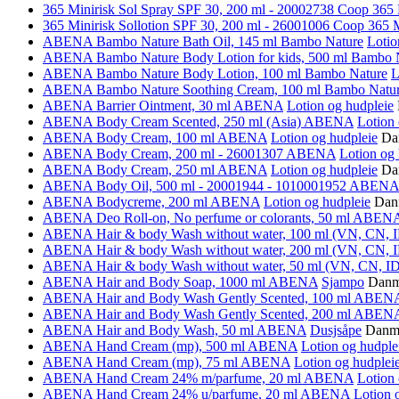
365 Minirisk Sol Spray SPF 30, 200 ml - 20002738
Coop 365 
365 Minirisk Sollotion SPF 30, 200 ml - 26001006
Coop 365 M
ABENA Bambo Nature Bath Oil, 145 ml
Bambo Nature
Lotio
ABENA Bambo Nature Body Lotion for kids, 500 ml
Bambo 
ABENA Bambo Nature Body Lotion, 100 ml
Bambo Nature
L
ABENA Bambo Nature Soothing Cream, 100 ml
Bambo Natu
ABENA Barrier Ointment, 30 ml
ABENA
Lotion og hudpleie
ABENA Body Cream Scented, 250 ml (Asia)
ABENA
Lotion 
ABENA Body Cream, 100 ml
ABENA
Lotion og hudpleie
Da
ABENA Body Cream, 200 ml - 26001307
ABENA
Lotion og 
ABENA Body Cream, 250 ml
ABENA
Lotion og hudpleie
Da
ABENA Body Oil, 500 ml - 20001944 - 1010001952
ABENA
ABENA Bodycreme, 200 ml
ABENA
Lotion og hudpleie
Dan
ABENA Deo Roll-on, No perfume or colorants, 50 ml
ABEN
ABENA Hair & body Wash without water, 100 ml (VN, CN, 
ABENA Hair & body Wash without water, 200 ml (VN, CN, 
ABENA Hair & body Wash without water, 50 ml (VN, CN, I
ABENA Hair and Body Soap, 1000 ml
ABENA
Sjampo
Danm
ABENA Hair and Body Wash Gently Scented, 100 ml
ABEN
ABENA Hair and Body Wash Gently Scented, 200 ml
ABEN
ABENA Hair and Body Wash, 50 ml
ABENA
Dusjsåpe
Danm
ABENA Hand Cream (mp), 500 ml
ABENA
Lotion og hudple
ABENA Hand Cream (mp), 75 ml
ABENA
Lotion og hudplei
ABENA Hand Cream 24% m/parfume, 20 ml
ABENA
Lotion 
ABENA Hand Cream 24% u/parfume, 20 ml
ABENA
Lotion 