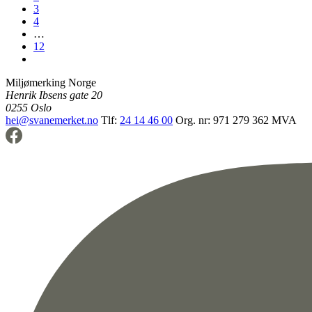
3
4
…
12
Miljømerking Norge
Henrik Ibsens gate 20
0255 Oslo
hei@svanemerket.no
Tlf:
24 14 46 00
Org. nr: 971 279 362 MVA