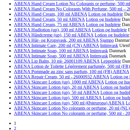
ABENA Hand Cream Lotion No Colorants or perfume, 500 m
ABENA Hand Cream No Colorants With Perfume, 500 ml – 
ABENA Hand Cream, 100 ml
ABENA
Lotion og hudpleie
Da
ABENA Hand Cream, 50 ml
ABENA
Lotion og hudpleie
Dan
ABENA Hand Cream, 75 ml
ABENA
Lotion og hudpleie
Dan
ABENA Hudlotion (up), 100 ml
ABENA
Lotion og hudpleie
ABENA Håndcreme (up), 150 ml
ABENA
Lotion og hudpleie
ABENA Hår- og Kropsvask, 200 ml
ABENA
Sjampo
Danmar
ABENA Intimate Care, 200 ml (CN)
ABENA
Intimvask
Utenf
ABENA Intimate Soap, 100 ml
ABENA
Intimvask
Danmark
ABENA Intimate Soap, 500 ml
ABENA
Intimvask
Danmark
ABENA Lip Balm, 10 ml- 26001109
ABENA
Leppepleie
Dan
ABENA Lotion de Toilette Légèrement parfumée, 500 ml (FR
ABENA Pommade au zinc sans parfum, 100 ml (FR)
ABENA
ABENA Repair Cream, 50 ml - 26000932
ABENA
Lotion og 
ABENA Skincare Lotion (up), 1000 ml
ABENA
Lotion og hu
ABENA Skincare Lotion (up), 20 ml
ABENA
Lotion og hudpl
ABENA Skincare Lotion (up), 50 ml
ABENA
Lotion og hudpl
ABENA Skincare Lotion (up), 500 ml
ABENA
Lotion og hudp
ABENA Skincare Lotion (up), 500 ml (Østeuropa)
ABENA
Lo
ABENA Skincare Lotion No colorants or perfume, 20 ml (NL
ABENA Skincare Lotion No colorants or perfume, 500 ml - 
1
2