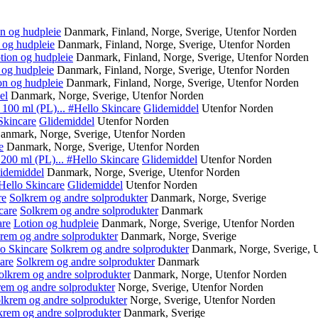
n og hudpleie
Danmark, Finland, Norge, Sverige, Utenfor Norden
 og hudpleie
Danmark, Finland, Norge, Sverige, Utenfor Norden
tion og hudpleie
Danmark, Finland, Norge, Sverige, Utenfor Norden
 og hudpleie
Danmark, Finland, Norge, Sverige, Utenfor Norden
on og hudpleie
Danmark, Finland, Norge, Sverige, Utenfor Norden
el
Danmark, Norge, Sverige, Utenfor Norden
 100 ml (PL)...
#Hello Skincare
Glidemiddel
Utenfor Norden
Skincare
Glidemiddel
Utenfor Norden
anmark, Norge, Sverige, Utenfor Norden
e
Danmark, Norge, Sverige, Utenfor Norden
200 ml (PL)...
#Hello Skincare
Glidemiddel
Utenfor Norden
idemiddel
Danmark, Norge, Sverige, Utenfor Norden
Hello Skincare
Glidemiddel
Utenfor Norden
re
Solkrem og andre solprodukter
Danmark, Norge, Sverige
care
Solkrem og andre solprodukter
Danmark
are
Lotion og hudpleie
Danmark, Norge, Sverige, Utenfor Norden
rem og andre solprodukter
Danmark, Norge, Sverige
o Skincare
Solkrem og andre solprodukter
Danmark, Norge, Sverige, 
are
Solkrem og andre solprodukter
Danmark
olkrem og andre solprodukter
Danmark, Norge, Utenfor Norden
rem og andre solprodukter
Norge, Sverige, Utenfor Norden
lkrem og andre solprodukter
Norge, Sverige, Utenfor Norden
krem og andre solprodukter
Danmark, Sverige