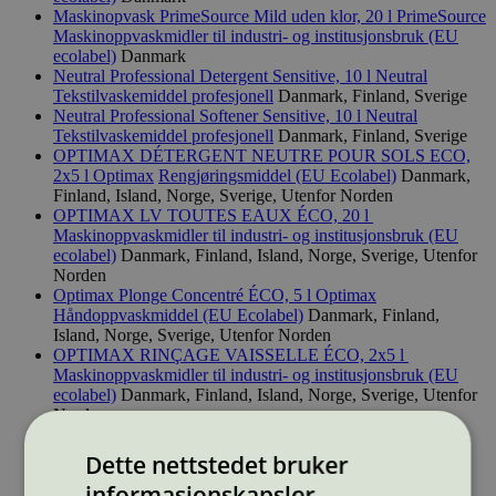
Maskinopvask PrimeSource Mild uden klor, 20 l
PrimeSource
Maskinoppvaskmidler til industri- og institusjonsbruk (EU
ecolabel)
Danmark
Neutral Professional Detergent Sensitive, 10 l
Neutral
Tekstilvaskemiddel profesjonell
Danmark, Finland, Sverige
Neutral Professional Softener Sensitive, 10 l
Neutral
Tekstilvaskemiddel profesjonell
Danmark, Finland, Sverige
OPTIMAX DÉTERGENT NEUTRE POUR SOLS ECO,
2x5 l
Optimax
Rengjøringsmiddel (EU Ecolabel)
Danmark,
Finland, Island, Norge, Sverige, Utenfor Norden
OPTIMAX LV TOUTES EAUX ÉCO, 20 l
Maskinoppvaskmidler til industri- og institusjonsbruk (EU
ecolabel)
Danmark, Finland, Island, Norge, Sverige, Utenfor
Norden
Optimax Plonge Concentré ÉCO, 5 l
Optimax
Håndoppvaskmiddel (EU Ecolabel)
Danmark, Finland,
Island, Norge, Sverige, Utenfor Norden
OPTIMAX RINÇAGE VAISSELLE ÉCO, 2x5 l
Maskinoppvaskmidler til industri- og institusjonsbruk (EU
ecolabel)
Danmark, Finland, Island, Norge, Sverige, Utenfor
Norden
OPTIMAX SANITAIRES DÉTARTRANT ECO, 2x5 l
Optimax
Rengjøringsmiddel (EU Ecolabel)
Danmark,
Dette nettstedet bruker
Finland, Island, Norge, Sverige, Utenfor Norden
informasjonskapsler
OPTIMAX SANITAIRES DÉTARTRANT ECO, 6x1 l