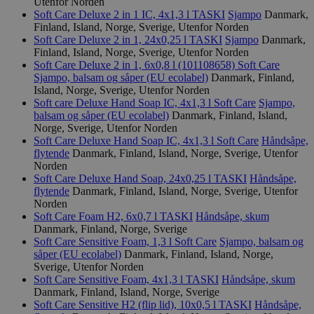
Utenfor Norden
Soft Care Deluxe 2 in 1 IC, 4x1,3 l
TASKI
Sjampo
Danmark,
Finland, Island, Norge, Sverige, Utenfor Norden
_hjFirstSeen
29
Hotjar Ltd
Soft Care Deluxe 2 in 1, 24x0,25 l
TASKI
Sjampo
Danmark,
minutter
.svanemerket.no
Finland, Island, Norge, Sverige, Utenfor Norden
54
sekunder
Soft Care Deluxe 2 in 1, 6x0,8 l (101108658)
Soft Care
Sjampo, balsam og såper (EU ecolabel)
Danmark, Finland,
Island, Norge, Sverige, Utenfor Norden
Soft care Deluxe Hand Soap IC, 4x1,3 l
Soft Care
Sjampo,
balsam og såper (EU ecolabel)
Danmark, Finland, Island,
pageviewCount
.svanemerket.no
Sesjon
Norge, Sverige, Utenfor Norden
Soft Care Deluxe Hand Soap IC, 4x1,3 l
Soft Care
Håndsåpe,
nelapi-product-archive-filters
svanemerket.no
4 dager 4
flytende
Danmark, Finland, Island, Norge, Sverige, Utenfor
timer
Norden
nelapi-last-visited-category
svanemerket.no
4 dager 4
Soft Care Deluxe Hand Soap, 24x0,25 l
TASKI
Håndsåpe,
timer
flytende
Danmark, Finland, Island, Norge, Sverige, Utenfor
Norden
wordpress_test_cookie
Sesjon
Automattic
Inc.
Soft Care Foam H2, 6x0,7 l
TASKI
Håndsåpe, skum
svanemerket.no
Danmark, Finland, Norge, Sverige
Soft Care Sensitive Foam, 1,3 l
Soft Care
Sjampo, balsam og
såper (EU ecolabel)
Danmark, Finland, Island, Norge,
Sverige, Utenfor Norden
_hjIncludedInPageviewSample
2 minutter
Hotjar Ltd
Soft Care Sensitive Foam, 4x1,3 l
TASKI
Håndsåpe, skum
svanemerket.no
Danmark, Finland, Island, Norge, Sverige
Soft Care Sensitive H2 (flip lid), 10x0,5 l
TASKI
Håndsåpe,