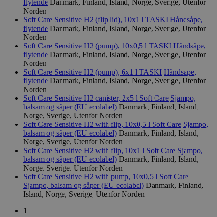
flytende
Danmark, Finland, Island, Norge, Sverige, Utenfor
Norden
Soft Care Sensitive H2 (flip lid), 10x1 l
TASKI
Håndsåpe,
flytende
Danmark, Finland, Island, Norge, Sverige, Utenfor
Norden
Soft Care Sensitive H2 (pump), 10x0,5 l
TASKI
Håndsåpe,
flytende
Danmark, Finland, Island, Norge, Sverige, Utenfor
Norden
Provider
/
Soft Care Sensitive H2 (pump), 6x1 l
TASKI
Håndsåpe,
Navn
Utløpsdato
Beskrivelse
Domene
flytende
Danmark, Finland, Island, Norge, Sverige, Utenfor
Norden
_gat_UA-
.svanemerket.no
54
Dette er en 
Provider
/
Navn
Utløpsdato
Beskrivels
Soft Care Sensitive H2 canister, 2x5 l
Soft Care
Sjampo,
33776333-1
sekunder
informasjons
Domene
Google Analyt
balsam og såper (EU ecolabel)
Danmark, Finland, Island,
mønsterelem
Norge, Sverige, Utenfor Norden
_fbp
3 måneder
Brukt av F
Meta Platform
navnet inneh
å levere e
Inc.
Soft Care Sensitive H2 with flip, 10x0,5 l
Soft Care
Sjampo,
identitetsnu
reklamepr
.svanemerket.no
balsam og såper (EU ecolabel)
Danmark, Finland, Island,
kontoen elle
som for e
er relatert til
Norge, Sverige, Utenfor Norden
sanntidsb
variant av _g
tredjepar
Soft Care Sensitive H2 with flip, 10x1 l
Soft Care
Sjampo,
informasjon
balsam og såper (EU ecolabel)
Danmark, Finland, Island,
brukes til å 
VISITOR_INFO1_LIVE
5 måneder
Denne
Google LLC
mengden data
Norge, Sverige, Utenfor Norden
4 uker
informasj
.youtube.com
Google på ne
Soft Care Sensitive H2 with pump, 10x0,5 l
Soft Care
er satt av
høyt trafikk
å holde ov
Sjampo, balsam og såper (EU ecolabel)
Danmark, Finland,
brukerpref
Island, Norge, Sverige, Utenfor Norden
_hjid
11
Hotjar-infor
Hotjar Ltd
Youtube-v
måneder 4
Denne
.svanemerket.no
innebygd i
uker
informasjons
1
den kan o
når kunden f