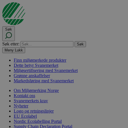
Søk
Søk etter:
Meny
Lukk
Finn miljømerkede produkter
Dette betyr Svanemerket
Miljøsertifisering med Svanemerket
Grønne anskaffelser
Markedsføring med Svanemerket
Om Miljømerking Norge
Kontakt oss
Svanemerkets krav
Nyheter
Logo og retningslinjer
EU Ecolabel
Nordic Ecolabelling Portal
Supply Chain Declaration Portal