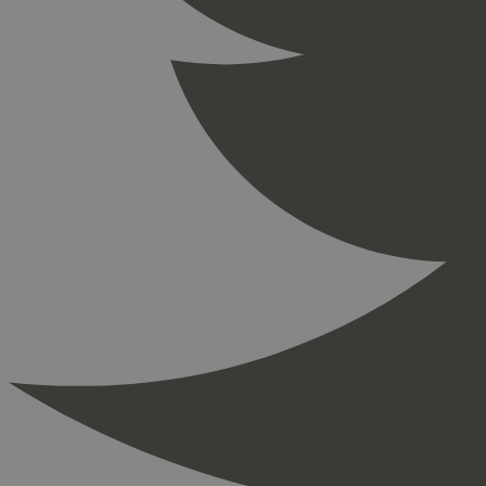
_ga_PHYYHD0E0G