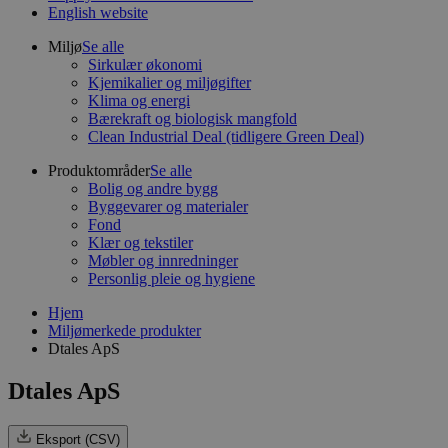
English website
Miljø
Se alle
Sirkulær økonomi
Kjemikalier og miljøgifter
Klima og energi
Bærekraft og biologisk mangfold
Clean Industrial Deal (tidligere Green Deal)
Produktområder
Se alle
Bolig og andre bygg
Byggevarer og materialer
Fond
Klær og tekstiler
Møbler og innredninger
Personlig pleie og hygiene
Hjem
Miljømerkede produkter
Dtales ApS
Dtales ApS
Eksport (CSV)