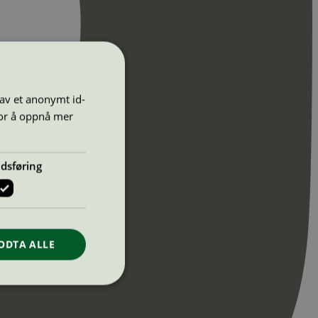
 av et anonymt id-
for å oppnå mer
dsføring
ODTA ALLE