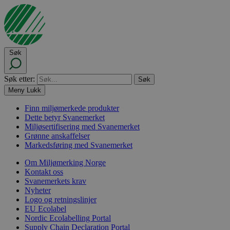
Søk
Søk etter:
Meny
Lukk
Finn miljømerkede produkter
Dette betyr Svanemerket
Miljøsertifisering med Svanemerket
Grønne anskaffelser
Markedsføring med Svanemerket
Om Miljømerking Norge
Kontakt oss
Svanemerkets krav
Nyheter
Logo og retningslinjer
EU Ecolabel
Nordic Ecolabelling Portal
Supply Chain Declaration Portal