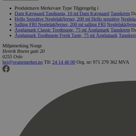
Produktnavn
Merkevare
Type
Tilgjengelig i
Dam Kærgaard Tandpasta, 10 ml
Dam Kærgaard
Tannkrem
D
Hello Sensitive Neglelakfjerner, 200 ml
Hello sensitive
Neglela
Salling FRI Neglelakfjerner, 200 ml
salling FRI
Neglelakkfjern
Änglamark Classic Toothpaste, 75 ml
Änglamark
Tannkrem
Da
Änglamark Toothpaste Fresh Taste, 75 ml
Änglamark
Tannkre
Miljømerking Norge
Henrik Ibsens gate 20
0255 Oslo
hei@svanemerket.no
Tlf:
24 14 46 00
Org. nr: 971 279 362 MVA