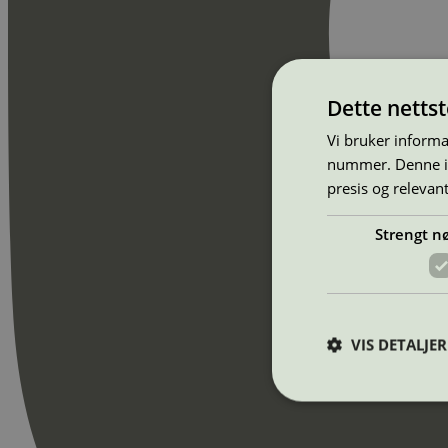
Dette netts
Vi bruker informa
nummer. Denne ide
presis og relevan
Strengt n
VIS DETALJER