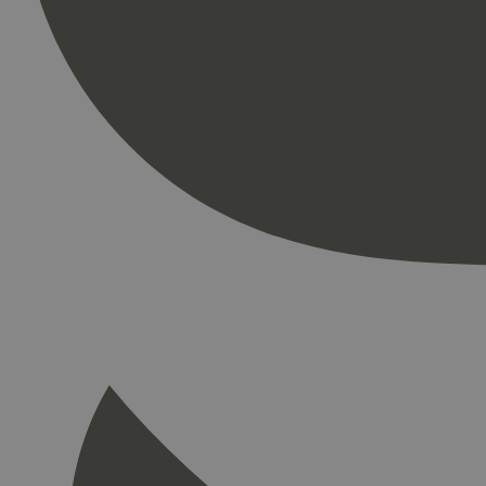
Strengt nødvendige i
Nettstedet kan ikke b
Navn
_hjAbsoluteSession
_hjFirstSeen
pageviewCount
nelapi-product-archi
nelapi-last-visited-
wordpress_test_coo
_hjIncludedInPage