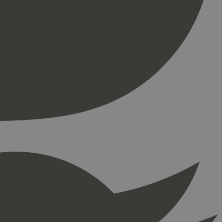
ontoadministrasjon.
re begynnelsen på
er. Den inneholder
re begynnelsen på
er. Den inneholder
press. Tester om
kke
å fortelle Hotjar om