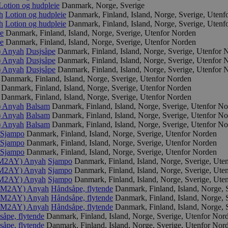
Lotion og hudpleie
Danmark, Norge, Sverige
h
Lotion og hudpleie
Danmark, Finland, Island, Norge, Sverige, Utenf
h
Lotion og hudpleie
Danmark, Finland, Island, Norge, Sverige, Utenf
e
Danmark, Finland, Island, Norge, Sverige, Utenfor Norden
e
Danmark, Finland, Island, Norge, Sverige, Utenfor Norden
)
Anyah
Dusjsåpe
Danmark, Finland, Island, Norge, Sverige, Utenfor 
)
Anyah
Dusjsåpe
Danmark, Finland, Island, Norge, Sverige, Utenfor 
)
Anyah
Dusjsåpe
Danmark, Finland, Island, Norge, Sverige, Utenfor 
Danmark, Finland, Island, Norge, Sverige, Utenfor Norden
Danmark, Finland, Island, Norge, Sverige, Utenfor Norden
Danmark, Finland, Island, Norge, Sverige, Utenfor Norden
)
Anyah
Balsam
Danmark, Finland, Island, Norge, Sverige, Utenfor N
)
Anyah
Balsam
Danmark, Finland, Island, Norge, Sverige, Utenfor N
)
Anyah
Balsam
Danmark, Finland, Island, Norge, Sverige, Utenfor N
Sjampo
Danmark, Finland, Island, Norge, Sverige, Utenfor Norden
Sjampo
Danmark, Finland, Island, Norge, Sverige, Utenfor Norden
Sjampo
Danmark, Finland, Island, Norge, Sverige, Utenfor Norden
R_M2AY)
Anyah
Sjampo
Danmark, Finland, Island, Norge, Sverige, Ute
R_M2AY)
Anyah
Sjampo
Danmark, Finland, Island, Norge, Sverige, Ute
R_M2AY)
Anyah
Sjampo
Danmark, Finland, Island, Norge, Sverige, Ute
R_LM2AY)
Anyah
Håndsåpe, flytende
Danmark, Finland, Island, Norge, 
R_LM2AY)
Anyah
Håndsåpe, flytende
Danmark, Finland, Island, Norge, 
R_LM2AY)
Anyah
Håndsåpe, flytende
Danmark, Finland, Island, Norge, 
åpe, flytende
Danmark, Finland, Island, Norge, Sverige, Utenfor Nor
åpe, flytende
Danmark, Finland, Island, Norge, Sverige, Utenfor Nor