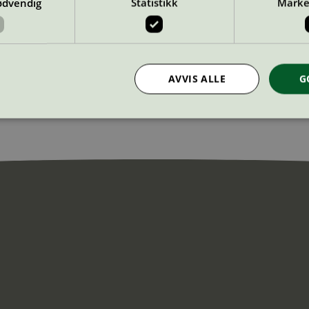
ødvendig
Statistikk
Marke
AVVIS ALLE
G
Strengt nødvendig
Statistikk
Markedsføring
nformasjonskapsler tillater kjernefunksjoner på nettstedet, som brukerinnlogging og k
rukes riktig uten strengt nødvendige informasjonskapsler.
Provider
/
Utløpsdato
Beskrivelse
Domene
InProgress
29
Cookien er satt slik at Hotjar kan spo
Hotjar Ltd
minutter
brukerens reise for et totalt antall økt
.svanemerket.no
54
ingen identifiserbar informasjon.
sekunder
29
Cookien er satt slik at Hotjar kan spo
Hotjar Ltd
minutter
brukerens reise for et totalt antall økt
.svanemerket.no
54
ingen identifiserbar informasjon.