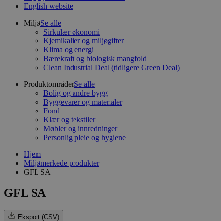
English website
Miljø
Se alle
Sirkulær økonomi
Kjemikalier og miljøgifter
Klima og energi
Bærekraft og biologisk mangfold
Clean Industrial Deal (tidligere Green Deal)
Produktområder
Se alle
Bolig og andre bygg
Byggevarer og materialer
Fond
Klær og tekstiler
Møbler og innredninger
Personlig pleie og hygiene
Hjem
Miljømerkede produkter
GFL SA
GFL SA
Eksport (CSV)