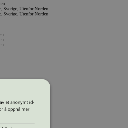
den
e, Sverige, Utenfor Norden
e, Sverige, Utenfor Norden
en
en
en
 av et anonymt id-
for å oppnå mer