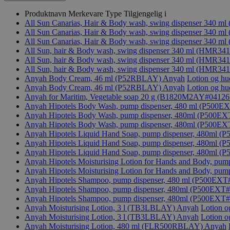
Produktnavn
Merkevare
Type
Tilgjengelig i
All Sun Canarias, Hair & Body wash, swing dispenser 340 
All Sun Canarias, Hair & Body wash, swing dispenser 340 
All Sun Canarias, Hair & Body wash, swing dispenser 340 
All Sun, hair & Body wash, swing dispenser 340 ml (HMR
All Sun, hair & Body wash, swing dispenser 340 ml (HMR
All Sun, hair & Body wash, swing dispenser 340 ml (HMR
Anyah Body Cream, 46 ml (P52RBLAY)
Anyah
Lotion og hu
Anyah Body Cream, 46 ml (P52RBLAY)
Anyah
Lotion og hu
Anyah for Maritim, Vegetable soap 20 g (B1820M2AY#0412
Anyah Hipotels Body Wash, pump dispenser, 480 ml (P500
Anyah Hipotels Body Wash, pump dispenser, 480ml (P500E
Anyah Hipotels Body Wash, pump dispenser, 480ml (P500E
Anyah Hipotels Liquid Hand Soap, pump dispenser, 480ml (
Anyah Hipotels Liquid Hand Soap, pump dispenser, 480ml (
Anyah Hipotels Liquid Hand Soap, pump dispenser, 480ml (
Anyah Hipotels Moisturising Lotion for Hands and Body, pump 
Anyah Hipotels Moisturising Lotion for Hands and Body, pump 
Anyah Hipotels Shampoo, pump dispenser, 480 ml (P500EX
Anyah Hipotels Shampoo, pump dispenser, 480ml (P500EXT
Anyah Hipotels Shampoo, pump dispenser, 480ml (P500EXT
Anyah Moisturising Lotion, 3 l (TB3LBLAY)
Anyah
Lotion o
Anyah Moisturising Lotion, 3 l (TB3LBLAY)
Anyah
Lotion o
Anyah Moisturising Lotion, 480 ml (FLR500RBLAY)
Anyah