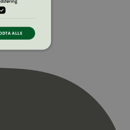
dsføring
ODTA ALLE
ontoadministrasjon.
re begynnelsen på
er. Den inneholder
re begynnelsen på
er. Den inneholder