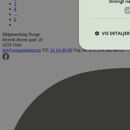
Strengt n
3
4
…
6
VIS DETALJER
Miljømerking Norge
Henrik Ibsens gate 20
0255 Oslo
hei@svanemerket.no
Tlf:
24 14 46 00
Org. nr: 971 279 362 MVA
Strengt nødvendige i
Nettstedet kan ikke b
Navn
_hjAbsoluteSession
_hjFirstSeen