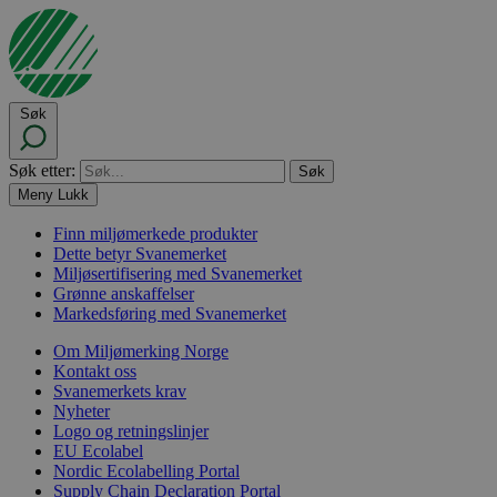
Søk
Søk etter:
Meny
Lukk
Finn miljømerkede produkter
Dette betyr Svanemerket
Miljøsertifisering med Svanemerket
Grønne anskaffelser
Markedsføring med Svanemerket
Om Miljømerking Norge
Kontakt oss
Svanemerkets krav
Nyheter
Logo og retningslinjer
EU Ecolabel
Nordic Ecolabelling Portal
Supply Chain Declaration Portal