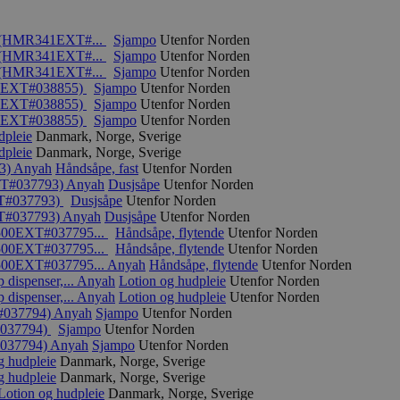
ml (HMR341EXT#...
Sjampo
Utenfor Norden
ml (HMR341EXT#...
Sjampo
Utenfor Norden
ml (HMR341EXT#...
Sjampo
Utenfor Norden
341EXT#038855)
Sjampo
Utenfor Norden
341EXT#038855)
Sjampo
Utenfor Norden
341EXT#038855)
Sjampo
Utenfor Norden
dpleie
Danmark, Norge, Sverige
dpleie
Danmark, Norge, Sverige
63)
Anyah
Håndsåpe, fast
Utenfor Norden
EXT#037793)
Anyah
Dusjsåpe
Utenfor Norden
XT#037793)
Dusjsåpe
Utenfor Norden
XT#037793)
Anyah
Dusjsåpe
Utenfor Norden
P500EXT#037795...
Håndsåpe, flytende
Utenfor Norden
P500EXT#037795...
Håndsåpe, flytende
Utenfor Norden
P500EXT#037795...
Anyah
Håndsåpe, flytende
Utenfor Norden
dispenser,...
Anyah
Lotion og hudpleie
Utenfor Norden
dispenser,...
Anyah
Lotion og hudpleie
Utenfor Norden
T#037794)
Anyah
Sjampo
Utenfor Norden
#037794)
Sjampo
Utenfor Norden
#037794)
Anyah
Sjampo
Utenfor Norden
g hudpleie
Danmark, Norge, Sverige
g hudpleie
Danmark, Norge, Sverige
Lotion og hudpleie
Danmark, Norge, Sverige