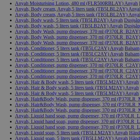
Anyah Moisturising Lotion, 480 ml (FLR500RBLAY)
Anyah
Anyah, Body cream, Anyah,5 liters tank (TB5LBL2AY)
Anya
Anyah, Body cream, Anyah,5 liters tank (TB5LBL2AY)
Anya
Anyah, Body wash, 5 liters tank (TB5LB2AY)
Anyah
Dusjsåp
Anyah, Body wash, 5 liters tank (TB5LB2AY)
Anyah
Dusjsåp
Anyah, Body Wash, pump dispenser, 370 ml (P370LR_B2AY
Anyah, Body Wash, pump dispenser, 370 ml (P370LR_B2AY
Anyah, Body Wash, pump dispenser, 370 ml (P370LR_B2AY
Anyah, Conditioner, 5 liters tank (TB5LC2AY)
Anyah
Balsam
Anyah, Conditioner, 5 liters tank (TB5LC2AY)
Anyah
Balsam
Anyah, Conditioner, 5 liters tank (TB5LC2AY)
Anyah
Balsam
Anyah, Conditioner, pump dispenser, 370 ml (P370LR_C2AY
Anyah, Conditioner, pump dispenser, 370 ml (P370LR_C2AY
Anyah, Conditioner, pump dispenser, 370 ml (P370LR_C2AY
Anyah, Hair & Body wash, 5 liters tank (TB5LM2AY)
Anyah
Anyah, Hair & Body wash, 5 liters tank (TB5LM2AY)
Anyah
Anyah, Hair & Body wash, 5 liters tank (TB5LM2AY)
Anyah
Anyah, Hair&Body Wash, pump dispenser, 370 ml (P370L
Anyah, Hair&Body Wash, pump dispenser, 370 ml (P370L
Anyah, Hair&Body Wash, pump dispenser, 370 ml (P370L
Anyah, Liquid hand soap, pump dispenser, 370 ml (P370L
Anyah, Liquid hand soap, pump dispenser, 370 ml (P370L
Anyah, Liquid hand soap, pump dispenser, 370 ml (P370L
Anyah, Liquid soap, 5 liters tank (TB5LLM2AY)
Anyah
Hånds
Anyah, Liquid soap, 5 liters tank (TB5LLM2AY)
Anyah
Hånds