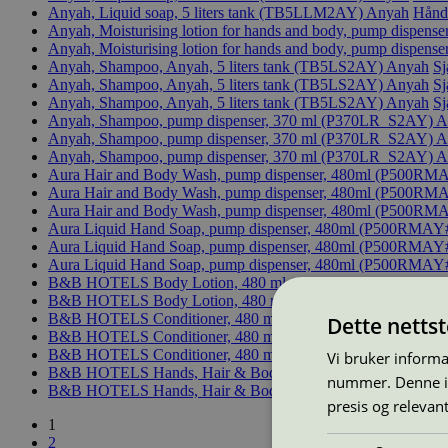
Anyah, Liquid soap, 5 liters tank (TB5LLM2AY)
Anyah
Hånds
Anyah, Moisturising lotion for hands and body, pump dispenser
Anyah, Moisturising lotion for hands and body, pump dispenser
Anyah, Shampoo, Anyah, 5 liters tank (TB5LS2AY)
Anyah
S
Anyah, Shampoo, Anyah, 5 liters tank (TB5LS2AY)
Anyah
S
Anyah, Shampoo, Anyah, 5 liters tank (TB5LS2AY)
Anyah
S
Anyah, Shampoo, pump dispenser, 370 ml (P370LR_S2AY)
A
Anyah, Shampoo, pump dispenser, 370 ml (P370LR_S2AY)
A
Anyah, Shampoo, pump dispenser, 370 ml (P370LR_S2AY)
A
Aura Hair and Body Wash, pump dispenser, 480ml (P500R
Aura Hair and Body Wash, pump dispenser, 480ml (P500R
Aura Hair and Body Wash, pump dispenser, 480ml (P500R
Aura Liquid Hand Soap, pump dispenser, 480ml (P500RMA
Aura Liquid Hand Soap, pump dispenser, 480ml (P500RMA
Aura Liquid Hand Soap, pump dispenser, 480ml (P500RMA
B&B HOTELS Body Lotion, 480 ml pump dispenser (P500
B&B HOTELS Body Lotion, 480 ml pump dispenser (P500
B&B HOTELS Conditioner, 480 ml pump dispenser (P500E
Dette netts
B&B HOTELS Conditioner, 480 ml pump dispenser (P500E
B&B HOTELS Conditioner, 480 ml pump dispenser (P500E
Vi bruker informa
B&B HOTELS Hands, Hair & Body Wash, 480 ml pump disp
nummer. Denne ide
B&B HOTELS Hands, Hair & Body Wash, 480 ml pump disp
presis og relevan
1
2