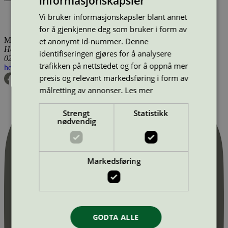
informasjonskapsler
Produktnavn
Merkevare
Type
Tilgjengelig i
Vi bruker informasjonskapsler blant annet
Nor Tekstil AS, avd. Lofoten
Nor Tekstil
Vaskeri
Norge
for å gjenkjenne deg som bruker i form av
Miljømerking Norge
et anonymt id-nummer. Denne
Henrik Ibsens gate 20
identifiseringen gjøres for å analysere
0255 Oslo
trafikken på nettstedet og for å oppnå mer
hei@svanemerket.no
Tlf:
24 14 46 00
Org. nr: 971 279 362 MVA
presis og relevant markedsføring i form av
målretting av annonser.
Les mer
Strengt
Statistikk
nødvendig
Markedsføring
GODTA ALLE