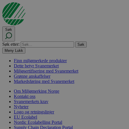
Søk
Søk etter:
Meny
Lukk
Finn miljømerkede produkter
Dette betyr Svanemerket
Miljøsertifisering med Svanemerket
Grønne anskaffelser
Markedsføring med Svanemerket
Om Miljømerking Norge
Kontakt oss
Svanemerkets krav
Nyheter
Logo og retningslinjer
EU Ecolabel
Nordic Ecolabelling Portal
Supply Chain Declaration Portal