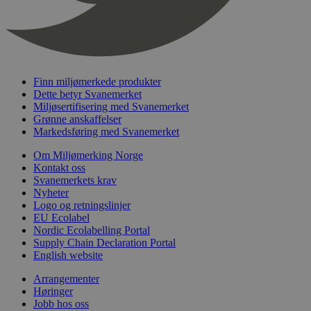
_hjFirstSeen
29
Hotjar Ltd
minutter
.svanemerket.no
54
sekunder
Finn miljømerkede produkter
Dette betyr Svanemerket
Miljøsertifisering med Svanemerket
Grønne anskaffelser
pageviewCount
.svanemerket.no
Sesjon
Markedsføring med Svanemerket
nelapi-product-archive-filters
svanemerket.no
4 dager 4
timer
Om Miljømerking Norge
Kontakt oss
nelapi-last-visited-category
svanemerket.no
4 dager 4
Svanemerkets krav
timer
Nyheter
wordpress_test_cookie
Sesjon
Automattic
Logo og retningslinjer
Inc.
EU Ecolabel
svanemerket.no
Nordic Ecolabelling Portal
Supply Chain Declaration Portal
English website
_hjIncludedInPageviewSample
2 minutter
Hotjar Ltd
Arrangementer
svanemerket.no
Høringer
Jobb hos oss