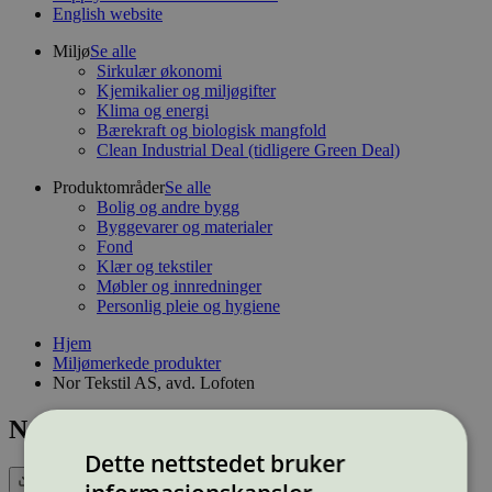
English website
Miljø
Se alle
Sirkulær økonomi
Kjemikalier og miljøgifter
Klima og energi
Bærekraft og biologisk mangfold
Clean Industrial Deal (tidligere Green Deal)
Produktområder
Se alle
Bolig og andre bygg
Byggevarer og materialer
Fond
Klær og tekstiler
Møbler og innredninger
Personlig pleie og hygiene
Hjem
Miljømerkede produkter
Nor Tekstil AS, avd. Lofoten
Nor Tekstil AS, avd. Lofoten
Dette nettstedet bruker
Eksport (CSV)