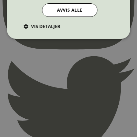
AVVIS ALLE
VIS DETALJER
Strengt nødvendig
Statistikk
Markedsføring
Strengt nødvendige informasjonskapsler tillater
kjernefunksjoner på nettstedet, som
brukerinnlogging og kontoadministrasjon.
Nettstedet kan ikke brukes riktig uten strengt
nødvendige informasjonskapsler.
Provider
/
Navn
Utløpsdato
Domene
_hjAbsoluteSessionInProgress
29
Hotjar Ltd
minutter
.svanemerket.no
54
sekunder