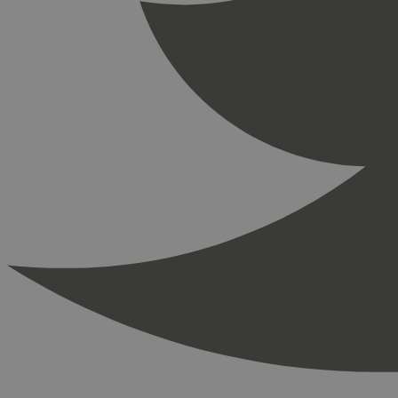
_ga_PHYYHD0E0G