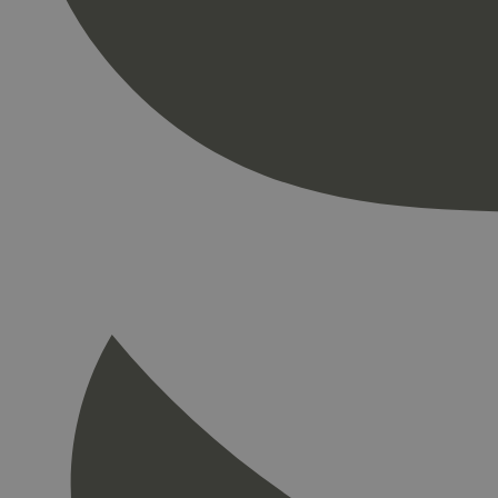
Strengt nødvendige i
Nettstedet kan ikke b
Navn
_hjAbsoluteSession
_hjFirstSeen
pageviewCount
nelapi-product-archi
nelapi-last-visited-
wordpress_test_coo
_hjIncludedInPage