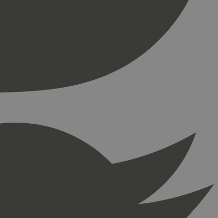
ontoadministrasjon.
re begynnelsen på
er. Den inneholder
re begynnelsen på
er. Den inneholder
press. Tester om
kke
å fortelle Hotjar om
ingen som er