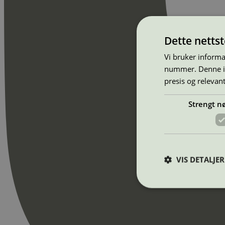
Dette netts
Vi bruker informa
nummer. Denne ide
presis og relevan
Strengt n
VIS DETALJER