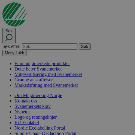
Søk
Søk etter:
Meny
Lukk
Finn miljømerkede produkter
Dette betyr Svanemerket
Miljøsertifisering med Svanemerket
Grønne anskaffelser
Markedsføring med Svanemerket
Om Miljømerking Norge
Kontakt oss
Svanemerkets krav
Nyheter
Logo og retningslinjer
EU Ecolabel
Nordic Ecolabelling Portal
Supply Chain Declaration Portal