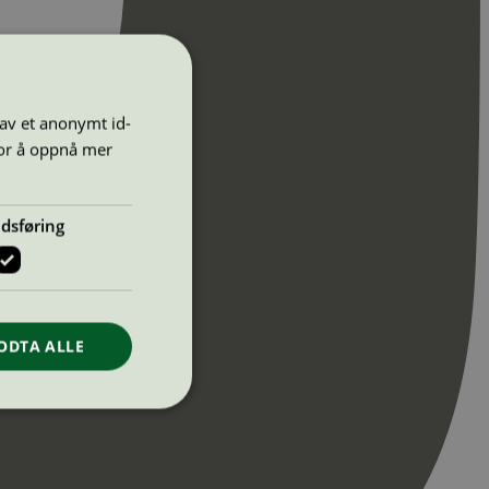
 av et anonymt id-
for å oppnå mer
dsføring
ODTA ALLE