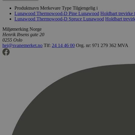
Produktnavn
Merkevare
Type
Tilgjengelig i
Lunawood Thermowood-D Pine
Lunawood
Holdbart trevirke 
Lunawood Thermowood-D Spruce
Lunawood
Holdbart trevir
Miljømerking Norge
Henrik Ibsens gate 20
0255 Oslo
hei@svanemerket.no
Tlf:
24 14 46 00
Org. nr: 971 279 362 MVA