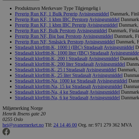
Produktnavn
Merkevare
Type
Tilgjengelig i
Pergrip Run KF, 1 Bulk
Pergrip
Avisingsmiddel
Danmark, Finl
Pergrip Run KF, 1 kbm IBC
Perstorp
Avisingsmiddel
Danmark,
Pergrip Run KF, 1 kbm IBC
Pergrip
Avisingsmiddel
Danmark, 
Pergrip Run KF, Bulk
Perstorp
Avisingsmiddel
Danmark, Finla
Pergrip Run NF, Big bag
Perstorp
Avisingsmiddel
Danmark, Fi
Pergrip Run NF, Småsäck
Perstorp
Avisingsmiddel
Danmark, Fi
Stradasalt klorfritt-K, 1000 l (IBC)
Stradasalt
Avisingsmiddel
D
Stradasalt klorfritt-K, 1000 liter (IBC)
Stradasalt
Avisingsmidde
Stradasalt klorfritt-K, 200 l
Stradasalt
Avisingsmiddel
Danmark, 
Stradasalt klorfritt-K, 200 liter
Stradasalt
Avisingsmiddel
Danmar
Stradasalt klorfritt-K, 25 l
Stradasalt
Avisingsmiddel
Danmark, F
Stradasalt klorfritt-K, 25 liter
Stradasalt
Avisingsmiddel
Danmark
Stradasalt klorfritt-Na, 1000 kg
Stradasalt
Avisingsmiddel
Danma
Stradasalt klorfritt-Na, 15 kg
Stradasalt
Avisingsmiddel
Danmark
Stradasalt klorfritt-Na, 4 kg
Stradasalt
Avisingsmiddel
Danmark,
Stradasalt klorfritt-Na, 6 kg
Stradasalt
Avisingsmiddel
Danmark,
Miljømerking Norge
Henrik Ibsens gate 20
0255 Oslo
hei@svanemerket.no
Tlf:
24 14 46 00
Org. nr: 971 279 362 MVA