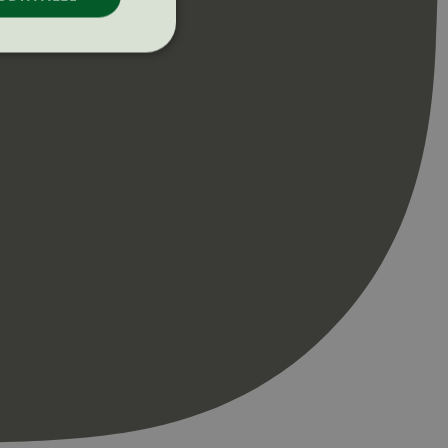
ontoadministrasjon.
re begynnelsen på
er. Den inneholder
re begynnelsen på
er. Den inneholder