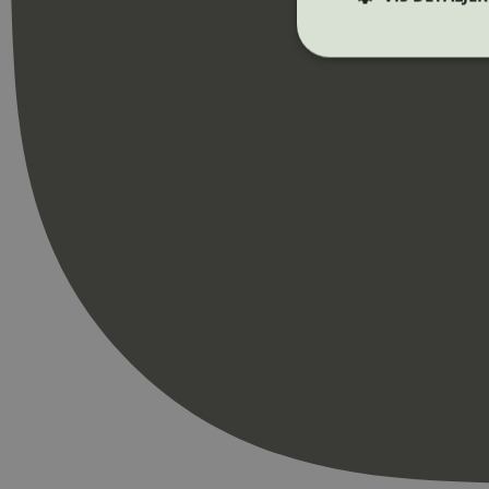
Strengt nødvendige i
Nettstedet kan ikke b
Navn
_hjAbsoluteSession
_hjFirstSeen
pageviewCount
nelapi-product-archi
nelapi-last-visited-