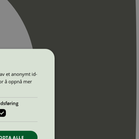
 av et anonymt id-
for å oppnå mer
dsføring
ODTA ALLE