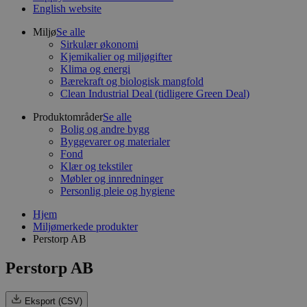
English website
Miljø
Se alle
Sirkulær økonomi
Kjemikalier og miljøgifter
Klima og energi
Bærekraft og biologisk mangfold
Clean Industrial Deal (tidligere Green Deal)
Produktområder
Se alle
Bolig og andre bygg
Byggevarer og materialer
Fond
Klær og tekstiler
Møbler og innredninger
Personlig pleie og hygiene
Hjem
Miljømerkede produkter
Perstorp AB
Perstorp AB
Eksport (CSV)