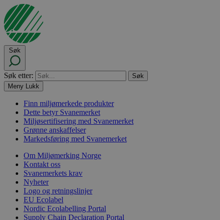
Søk
Søk etter:
Meny
Lukk
Finn miljømerkede produkter
Dette betyr Svanemerket
Miljøsertifisering med Svanemerket
Grønne anskaffelser
Markedsføring med Svanemerket
Om Miljømerking Norge
Kontakt oss
Svanemerkets krav
Nyheter
Logo og retningslinjer
EU Ecolabel
Nordic Ecolabelling Portal
Supply Chain Declaration Portal