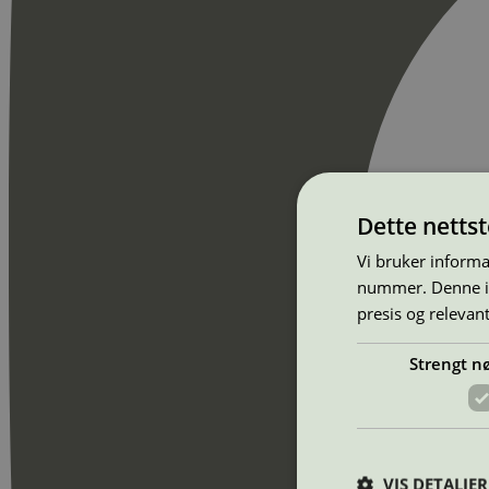
Dette netts
Vi bruker informa
nummer. Denne ide
presis og relevan
Strengt n
VIS DETALJER