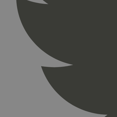
_gid
_ga_PHYYHD0E0G