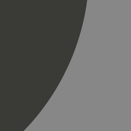
til å skille unike
r som en
spørsel på et
og kampanjedata for
ics. Den lagrer og
ukes til å telle og