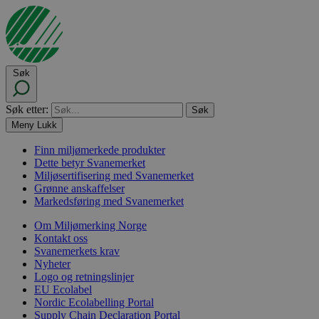
Søk
Søk etter:
Meny
Lukk
Finn miljømerkede produkter
Dette betyr Svanemerket
Miljøsertifisering med Svanemerket
Grønne anskaffelser
Markedsføring med Svanemerket
Om Miljømerking Norge
Kontakt oss
Svanemerkets krav
Nyheter
Logo og retningslinjer
EU Ecolabel
Nordic Ecolabelling Portal
Supply Chain Declaration Portal