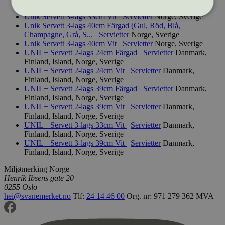
Grå)
Servietter
Norge, Sverige
Unik Servett 3-lags 33cm Vit
Servietter
Norge, Sverige
Unik Servett 3-lags 40cm Färgad (Gul, Röd, Blå,
Champagne, Grå, S...
Servietter
Norge, Sverige
Strengt nødvendig
Statistikk
Unik Servett 3-lags 40cm Vit
Servietter
Norge, Sverige
Markedsføring
UNIL+ Servett 2-lags 24cm Färgad
Servietter
Danmark,
Finland, Island, Norge, Sverige
Strengt nødvendige informasjonskapsler tillater
UNIL+ Servett 2-lags 24cm Vit
Servietter
Danmark,
kjernefunksjoner på nettstedet, som
Finland, Island, Norge, Sverige
brukerinnlogging og kontoadministrasjon.
UNIL+ Servett 2-lags 39cm Färgad
Servietter
Danmark,
Nettstedet kan ikke brukes riktig uten strengt
Finland, Island, Norge, Sverige
nødvendige informasjonskapsler.
UNIL+ Servett 2-lags 39cm Vit
Servietter
Danmark,
Finland, Island, Norge, Sverige
Provider
/
Navn
Utløpsdato
Domene
UNIL+ Servett 3-lags 33cm Vit
Servietter
Danmark,
Finland, Island, Norge, Sverige
_hjAbsoluteSessionInProgress
29
Hotjar Ltd
UNIL+ Servett 3-lags 39cm Vit
Servietter
Danmark,
minutter
.svanemerket.no
Finland, Island, Norge, Sverige
54
sekunder
Miljømerking Norge
Henrik Ibsens gate 20
0255 Oslo
hei@svanemerket.no
Tlf:
24 14 46 00
Org. nr: 971 279 362 MVA
_hjFirstSeen
29
Hotjar Ltd
minutter
.svanemerket.no
54
sekunder