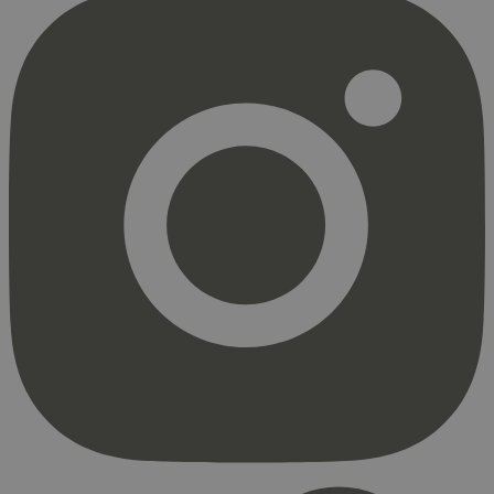
pageviewCount
.svanemerket.no
Sesjon
nelapi-product-archive-filters
svanemerket.no
4 dager 4
timer
nelapi-last-visited-category
svanemerket.no
4 dager 4
timer
wordpress_test_cookie
Sesjon
Automattic
Inc.
svanemerket.no
_hjIncludedInPageviewSample
2 minutter
Hotjar Ltd
svanemerket.no