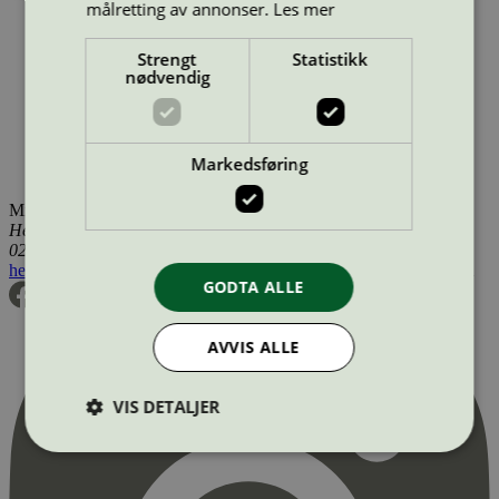
målretting av annonser.
Les mer
Wetco surf 5 l
Wetrok
Universalrengjøringsmidler
profesjonelle
Danmark, Finland, Norge, Sverige, Utenfor
Norden
Strengt
Statistikk
Wetrok Unisal 5 l
Wetrok
Bad- og sanitærrengjøring
nødvendig
profesjonelle
Danmark, Finland, Norge, Sverige, Utenfor
Norden
Wetrok Unisal Unperfumed 5 l
Wetrok
Bad- og
sanitærrengjøring profesjonelle
Danmark, Finland, Norge,
Markedsføring
Sverige, Utenfor Norden
Miljømerking Norge
Henrik Ibsens gate 20
0255 Oslo
hei@svanemerket.no
Tlf:
24 14 46 00
Org. nr: 971 279 362 MVA
GODTA ALLE
AVVIS ALLE
VIS DETALJER
Strengt nødvendig
Statistikk