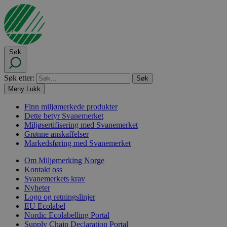
Søk
Søk etter:
Meny
Lukk
Finn miljømerkede produkter
Dette betyr Svanemerket
Miljøsertifisering med Svanemerket
Grønne anskaffelser
Markedsføring med Svanemerket
Om Miljømerking Norge
Kontakt oss
Svanemerkets krav
Nyheter
Logo og retningslinjer
EU Ecolabel
Nordic Ecolabelling Portal
Supply Chain Declaration Portal