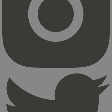
Markedsføring
Strengt nødvendige informasjonskapsler tillater
kjernefunksjoner på nettstedet, som
brukerinnlogging og kontoadministrasjon.
Nettstedet kan ikke brukes riktig uten strengt
nødvendige informasjonskapsler.
Provider
/
Navn
Utløpsdato
Domene
_hjAbsoluteSessionInProgress
29
Hotjar Ltd
minutter
.svanemerket.no
54
sekunder
_hjFirstSeen
29
Hotjar Ltd
minutter
.svanemerket.no
54
sekunder