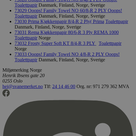
Hotjar Ltd
minutter
.svanemerket.no
Toalettpapir
Danmark, Finland, Norge, Sverige
54
73029 Ooops! Family Towel NO 60/8-R 2 PLY
Ooops!
sekunder
Toalettpapir
Danmark, Finland, Norge, Sverige
73030 Prima Kjøkkenpapir 8/4-R 2 Ply(
Prima
Toalettpapir
Danmark, Finland, Norge, Sverige
73031 Rema Kjøkkenpapir 80/6-R 3 Ply
REMA 1000
Toalettpapir
Norge
_hjFirstSeen
29
Hotjar Ltd
minutter
.svanemerket.no
73032 Frosty Super Soft KT 8/4-R 3 PLY
Toalettpapir
54
Norge
sekunder
73033 Ooops! Family Towel NO 4/8-R 2 PLY
Ooops!
Toalettpapir
Danmark, Finland, Norge, Sverige
Miljømerking Norge
Henrik Ibsens gate 20
pageviewCount
.svanemerket.no
Sesjon
0255 Oslo
nelapi-product-archive-filters
svanemerket.no
4 dager 4
hei@svanemerket.no
Tlf:
24 14 46 00
Org. nr: 971 279 362 MVA
timer
nelapi-last-visited-category
svanemerket.no
4 dager 4
timer
wordpress_test_cookie
Sesjon
Automattic
Inc.
svanemerket.no