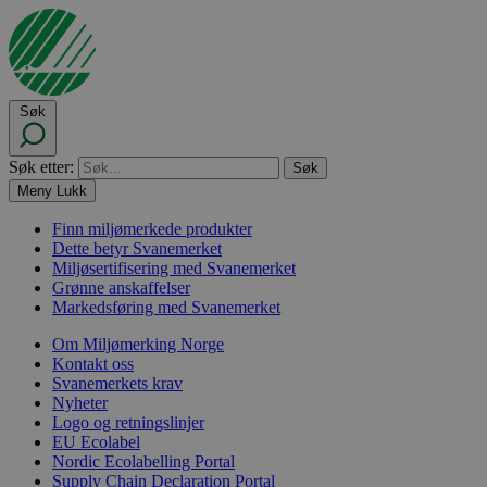
Søk
Søk etter:
Meny
Lukk
Finn miljømerkede produkter
Dette betyr Svanemerket
Miljøsertifisering med Svanemerket
Grønne anskaffelser
Markedsføring med Svanemerket
Om Miljømerking Norge
Kontakt oss
Svanemerkets krav
Nyheter
Logo og retningslinjer
EU Ecolabel
Nordic Ecolabelling Portal
Supply Chain Declaration Portal