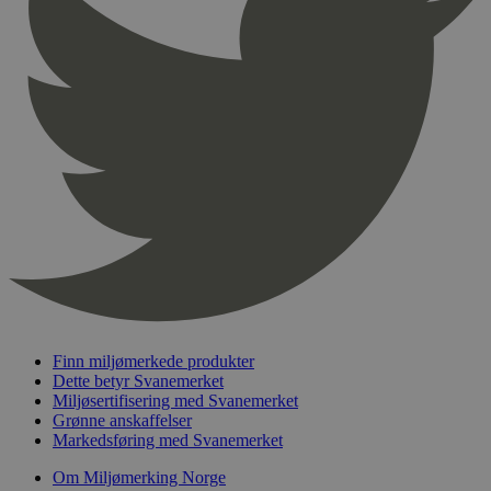
Finn miljømerkede produkter
Dette betyr Svanemerket
Miljøsertifisering med Svanemerket
Grønne anskaffelser
Markedsføring med Svanemerket
Om Miljømerking Norge