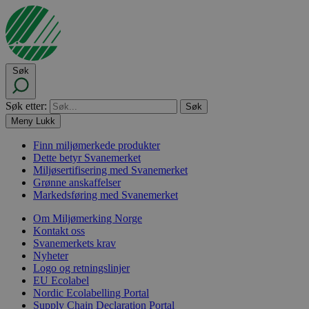
Søk
Søk etter:
Meny
Lukk
Finn miljømerkede produkter
Dette betyr Svanemerket
Miljøsertifisering med Svanemerket
Grønne anskaffelser
Markedsføring med Svanemerket
Om Miljømerking Norge
Kontakt oss
Svanemerkets krav
Nyheter
Logo og retningslinjer
EU Ecolabel
Nordic Ecolabelling Portal
Supply Chain Declaration Portal