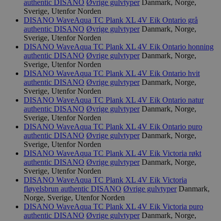
authentic
DISANO
Øvrige gulvtyper
Danmark, Norge,
Sverige, Utenfor Norden
DISANO WaveAqua TC Plank XL 4V Eik Ontario grå
_hjIncludedInPageviewSample
2 minutter
Hotjar Ltd
authentic
DISANO
Øvrige gulvtyper
Danmark, Norge,
svanemerket.no
Sverige, Utenfor Norden
DISANO WaveAqua TC Plank XL 4V Eik Ontario honning
authentic
DISANO
Øvrige gulvtyper
Danmark, Norge,
Sverige, Utenfor Norden
DISANO WaveAqua TC Plank XL 4V Eik Ontario hvit
authentic
DISANO
Øvrige gulvtyper
Danmark, Norge,
Sverige, Utenfor Norden
DISANO WaveAqua TC Plank XL 4V Eik Ontario natur
authentic
DISANO
Øvrige gulvtyper
Danmark, Norge,
Sverige, Utenfor Norden
Provider
/
DISANO WaveAqua TC Plank XL 4V Eik Ontario puro
Navn
Utløpsdato
Beskrivelse
Domene
authentic
DISANO
Øvrige gulvtyper
Danmark, Norge,
Sverige, Utenfor Norden
_gat_UA-
.svanemerket.no
54
Dette er en 
Provider
/
Navn
Utløpsdato
Beskrivels
DISANO WaveAqua TC Plank XL 4V Eik Victoria røkt
33776333-1
sekunder
informasjons
Domene
Google Analyt
authentic
DISANO
Øvrige gulvtyper
Danmark, Norge,
mønsterelem
Sverige, Utenfor Norden
_fbp
3 måneder
Brukt av F
Meta Platform
navnet inneh
å levere e
Inc.
DISANO WaveAqua TC Plank XL 4V Eik Victoria
identitetsnu
reklamepr
.svanemerket.no
fløyelsbrun authentic
DISANO
Øvrige gulvtyper
Danmark,
kontoen elle
som for e
er relatert til
Norge, Sverige, Utenfor Norden
sanntidsb
variant av _g
tredjepar
DISANO WaveAqua TC Plank XL 4V Eik Victoria puro
informasjon
authentic
DISANO
Øvrige gulvtyper
Danmark, Norge,
brukes til å 
VISITOR_INFO1_LIVE
5 måneder
Denne
Google LLC