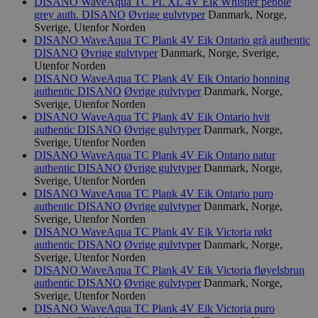
Domene
DISANO WaveAqua TC PL XL 4V Eik Whistler pebble
grey auth.
DISANO
Øvrige gulvtyper
Danmark, Norge,
_hjAbsoluteSessionInProgress
29
Hotjar Ltd
Sverige, Utenfor Norden
minutter
.svanemerket.no
DISANO WaveAqua TC Plank 4V Eik Ontario grå authentic
54
sekunder
DISANO
Øvrige gulvtyper
Danmark, Norge, Sverige,
Utenfor Norden
DISANO WaveAqua TC Plank 4V Eik Ontario honning
authentic
DISANO
Øvrige gulvtyper
Danmark, Norge,
Sverige, Utenfor Norden
_hjFirstSeen
29
Hotjar Ltd
DISANO WaveAqua TC Plank 4V Eik Ontario hvit
minutter
.svanemerket.no
authentic
DISANO
Øvrige gulvtyper
Danmark, Norge,
54
sekunder
Sverige, Utenfor Norden
DISANO WaveAqua TC Plank 4V Eik Ontario natur
authentic
DISANO
Øvrige gulvtyper
Danmark, Norge,
Sverige, Utenfor Norden
DISANO WaveAqua TC Plank 4V Eik Ontario puro
pageviewCount
.svanemerket.no
Sesjon
authentic
DISANO
Øvrige gulvtyper
Danmark, Norge,
Sverige, Utenfor Norden
nelapi-product-archive-filters
svanemerket.no
4 dager 4
DISANO WaveAqua TC Plank 4V Eik Victoria røkt
timer
authentic
DISANO
Øvrige gulvtyper
Danmark, Norge,
nelapi-last-visited-category
svanemerket.no
4 dager 4
Sverige, Utenfor Norden
timer
DISANO WaveAqua TC Plank 4V Eik Victoria fløyelsbrun
authentic
DISANO
Øvrige gulvtyper
Danmark, Norge,
wordpress_test_cookie
Sesjon
Automattic
Inc.
Sverige, Utenfor Norden
svanemerket.no
DISANO WaveAqua TC Plank 4V Eik Victoria puro