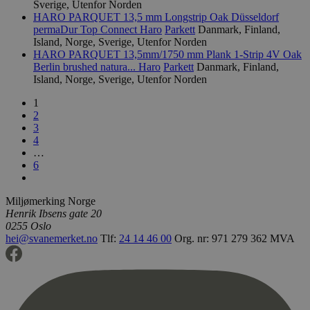
mengden data
Sverige, Utenfor Norden
4 uker
informasj
.youtube.com
Google på ne
HARO PARQUET 13,5 mm Longstrip Oak Düsseldorf
er satt av
høyt trafikk
å holde ov
permaDur Top Connect
Haro
Parkett
Danmark, Finland,
brukerpref
Island, Norge, Sverige, Utenfor Norden
_hjid
11
Hotjar-infor
Hotjar Ltd
Youtube-v
måneder 4
Denne
.svanemerket.no
HARO PARQUET 13,5mm/1750 mm Plank 1-Strip 4V Oak
innebygd i
uker
informasjons
den kan o
Berlin brushed natura...
Haro
Parkett
Danmark, Finland,
når kunden f
om besøk
Island, Norge, Sverige, Utenfor Norden
en side med H
nettstedet
Den brukes t
nye eller 
tilfeldige br
1
versjonen
for nettstede
Youtube-
2
Dette sikrer 
grensesnit
3
etterfølgend
samme side ti
4
YSC
Sesjon
Denne
Google LLC
samme bruke
…
informasj
.youtube.com
er satt av
6
_ga
2 år
Dette
Google LLC
å spore vi
informasjon
.svanemerket.no
innebygde
er knyttet ti
Universal Ana
Miljømerking Norge
iutk
5 måneder
Gjenkjenn
Issuu Inc.
en betydelig
3 uker
brukerens
Henrik Ibsens gate 20
.issuu.com
Googles mer
hvilke Iss
0255 Oslo
analysetjene
dokumente
informasjon
hei@svanemerket.no
Tlf:
24 14 46 00
Org. nr: 971 279 362 MVA
lest.
brukes til å s
brukere ved å
tilfeldig ge
som en klient
Den er inklud
sideforespørs
nettsted og b