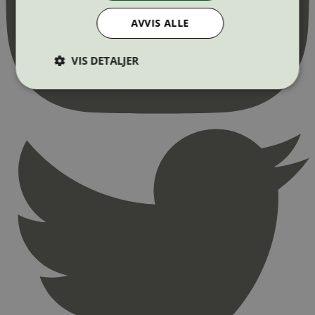
AVVIS ALLE
VIS DETALJER
Strengt nødvendig
Statistikk
Markedsføring
Strengt nødvendige informasjonskapsler tillater
kjernefunksjoner på nettstedet, som
brukerinnlogging og kontoadministrasjon.
Nettstedet kan ikke brukes riktig uten strengt
nødvendige informasjonskapsler.
Provider
/
Navn
Utløpsdato
Domene
_hjAbsoluteSessionInProgress
29
Hotjar Ltd
minutter
.svanemerket.no
54
sekunder