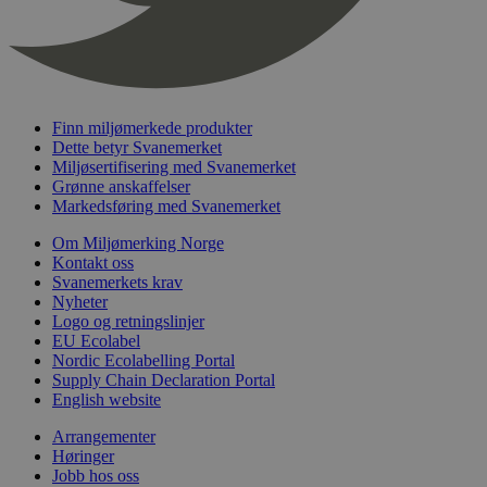
_hjFirstSeen
29
Hotjar Ltd
minutter
.svanemerket.no
54
sekunder
Finn miljømerkede produkter
Dette betyr Svanemerket
Miljøsertifisering med Svanemerket
Grønne anskaffelser
pageviewCount
.svanemerket.no
Sesjon
Markedsføring med Svanemerket
nelapi-product-archive-filters
svanemerket.no
4 dager 4
timer
Om Miljømerking Norge
Kontakt oss
nelapi-last-visited-category
svanemerket.no
4 dager 4
Svanemerkets krav
timer
Nyheter
wordpress_test_cookie
Sesjon
Automattic
Logo og retningslinjer
Inc.
EU Ecolabel
svanemerket.no
Nordic Ecolabelling Portal
Supply Chain Declaration Portal
English website
_hjIncludedInPageviewSample
2 minutter
Hotjar Ltd
Arrangementer
svanemerket.no
Høringer
Jobb hos oss