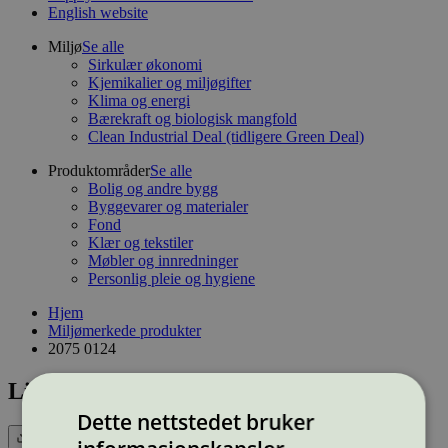
English website
Miljø
Se alle
Sirkulær økonomi
Kjemikalier og miljøgifter
Klima og energi
Bærekraft og biologisk mangfold
Clean Industrial Deal (tidligere Green Deal)
Produktområder
Se alle
Bolig og andre bygg
Byggevarer og materialer
Fond
Klær og tekstiler
Møbler og innredninger
Personlig pleie og hygiene
Hjem
Miljømerkede produkter
2075 0124
Lisensnummer: 2075 0124
Dette nettstedet bruker
Eksport (CSV)