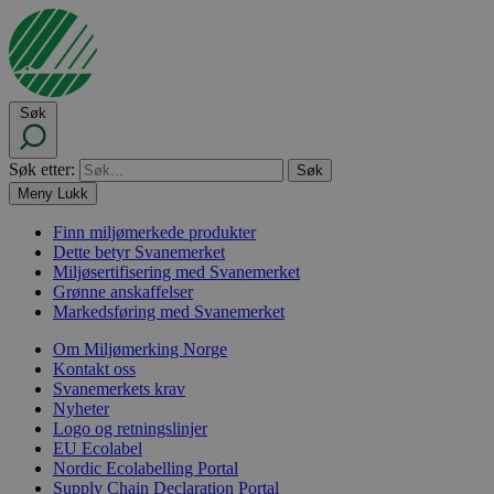
Søk
Søk etter:
Meny
Lukk
Finn miljømerkede produkter
Dette betyr Svanemerket
Miljøsertifisering med Svanemerket
Grønne anskaffelser
Markedsføring med Svanemerket
Om Miljømerking Norge
Kontakt oss
Svanemerkets krav
Nyheter
Logo og retningslinjer
EU Ecolabel
Nordic Ecolabelling Portal
Supply Chain Declaration Portal