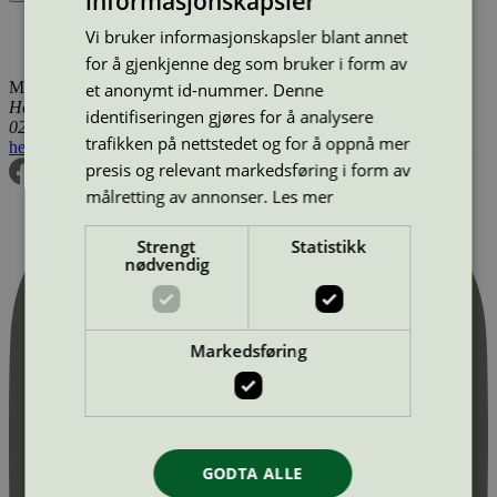
informasjonskapsler
Produktnavn
Merkevare
Type
Tilgjengelig i
Vi bruker informasjonskapsler blant annet
Nor Tekstil AS, avd. Lofoten
Nor Tekstil
Vaskeri
Norge
for å gjenkjenne deg som bruker i form av
Miljømerking Norge
et anonymt id-nummer. Denne
Henrik Ibsens gate 20
identifiseringen gjøres for å analysere
0255 Oslo
trafikken på nettstedet og for å oppnå mer
hei@svanemerket.no
Tlf:
24 14 46 00
Org. nr: 971 279 362 MVA
presis og relevant markedsføring i form av
målretting av annonser.
Les mer
Strengt
Statistikk
nødvendig
Markedsføring
GODTA ALLE