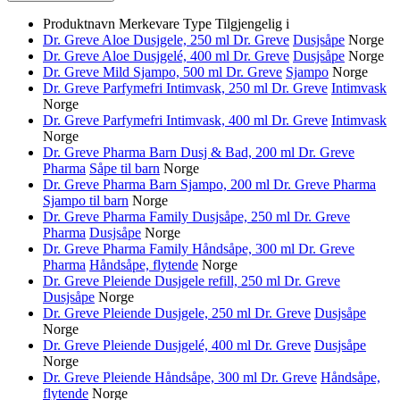
Produktnavn
Merkevare
Type
Tilgjengelig i
Dr. Greve Aloe Dusjgele, 250 ml
Dr. Greve
Dusjsåpe
Norge
Dr. Greve Aloe Dusjgelé, 400 ml
Dr. Greve
Dusjsåpe
Norge
Dr. Greve Mild Sjampo, 500 ml
Dr. Greve
Sjampo
Norge
Dr. Greve Parfymefri Intimvask, 250 ml
Dr. Greve
Intimvask
Norge
Dr. Greve Parfymefri Intimvask, 400 ml
Dr. Greve
Intimvask
Norge
Dr. Greve Pharma Barn Dusj & Bad, 200 ml
Dr. Greve
Pharma
Såpe til barn
Norge
Dr. Greve Pharma Barn Sjampo, 200 ml
Dr. Greve Pharma
Sjampo til barn
Norge
Dr. Greve Pharma Family Dusjsåpe, 250 ml
Dr. Greve
Pharma
Dusjsåpe
Norge
Dr. Greve Pharma Family Håndsåpe, 300 ml
Dr. Greve
Pharma
Håndsåpe, flytende
Norge
Dr. Greve Pleiende Dusjgele refill, 250 ml
Dr. Greve
Dusjsåpe
Norge
Dr. Greve Pleiende Dusjgele, 250 ml
Dr. Greve
Dusjsåpe
Norge
Dr. Greve Pleiende Dusjgelé, 400 ml
Dr. Greve
Dusjsåpe
Norge
Dr. Greve Pleiende Håndsåpe, 300 ml
Dr. Greve
Håndsåpe,
flytende
Norge