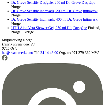
Dr. Greve Sensitiv Dusjgele, 250 ml
Dr. Greve
Dusjsåpe
Norge
Dr. Greve Sensitiv Intimvask, 200 ml
Dr. Greve
Intimvask
Norge
Dr. Greve Sensitiv Intimvask, 400 ml
Dr. Greve
Intimvask
Norge
HTH Aloe Vera Shower Gel, 250 ml
Hth
Dusjsåpe
Finland,
Norge, Sverige
Miljømerking Norge
Henrik Ibsens gate 20
0255 Oslo
hei@svanemerket.no
Tlf:
24 14 46 00
Org. nr: 971 279 362 MVA