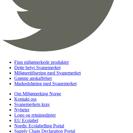
Finn miljømerkede produkter
Dette betyr Svanemerket
Miljøsertifisering med Svanemerket
Grønne anskaffelser
Markedsføring med Svanemerket
Om Miljømerking Norge
Kontakt oss
Svanemerkets krav
Nyheter
Logo og retningslinjer
EU Ecolabel
Nordic Ecolabelling Portal
Supply Chain Declaration Portal