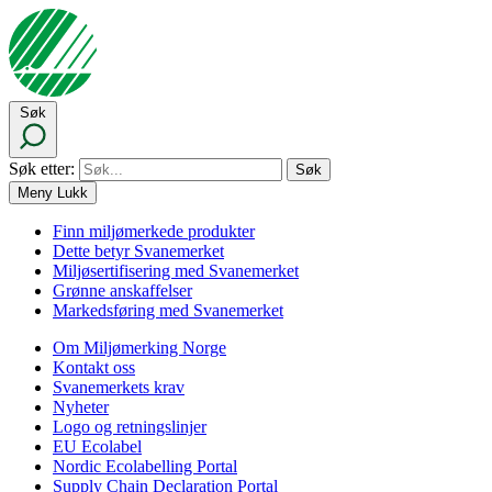
Søk
Søk etter:
Meny
Lukk
Finn miljømerkede produkter
Dette betyr Svanemerket
Miljøsertifisering med Svanemerket
Grønne anskaffelser
Markedsføring med Svanemerket
Om Miljømerking Norge
Kontakt oss
Svanemerkets krav
Nyheter
Logo og retningslinjer
EU Ecolabel
Nordic Ecolabelling Portal
Supply Chain Declaration Portal