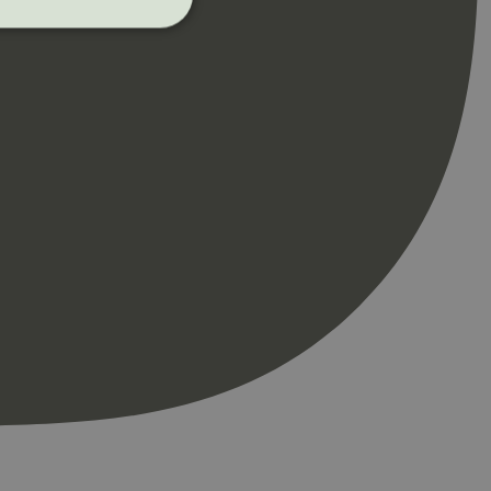
ontoadministrasjon.
re begynnelsen på
er. Den inneholder
re begynnelsen på
er. Den inneholder