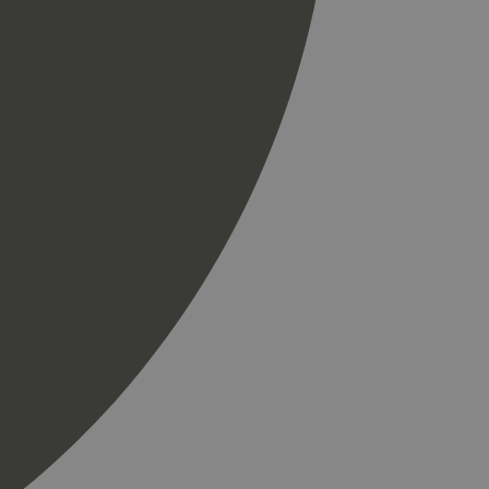
spørsel på et
og kampanjedata for
ics. Den lagrer og
ukes til å telle og