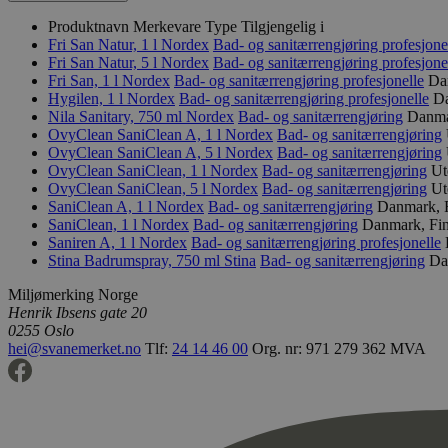
Produktnavn
Merkevare
Type
Tilgjengelig i
Fri San Natur, 1 l
Nordex
Bad- og sanitærrengjøring profesjone
Fri San Natur, 5 l
Nordex
Bad- og sanitærrengjøring profesjone
Fri San, 1 l
Nordex
Bad- og sanitærrengjøring profesjonelle
Da
Hygilen, 1 l
Nordex
Bad- og sanitærrengjøring profesjonelle
Da
Nila Sanitary, 750 ml
Nordex
Bad- og sanitærrengjøring
Danma
OvyClean SaniClean A, 1 l
Nordex
Bad- og sanitærrengjøring
OvyClean SaniClean A, 5 l
Nordex
Bad- og sanitærrengjøring
OvyClean SaniClean, 1 l
Nordex
Bad- og sanitærrengjøring
Ut
OvyClean SaniClean, 5 l
Nordex
Bad- og sanitærrengjøring
Ut
SaniClean A, 1 l
Nordex
Bad- og sanitærrengjøring
Danmark, F
SaniClean, 1 l
Nordex
Bad- og sanitærrengjøring
Danmark, Fin
Saniren A, 1 l
Nordex
Bad- og sanitærrengjøring profesjonelle
Stina Badrumspray, 750 ml
Stina
Bad- og sanitærrengjøring
Da
Miljømerking Norge
Henrik Ibsens gate 20
0255 Oslo
hei@svanemerket.no
Tlf:
24 14 46 00
Org. nr: 971 279 362 MVA