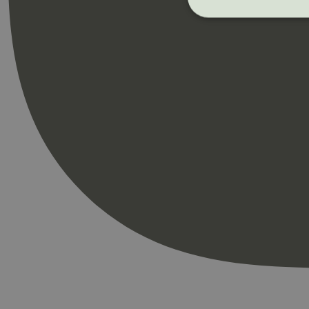
Strengt nødvendige i
Nettstedet kan ikke b
Navn
_hjAbsoluteSession
_hjFirstSeen
pageviewCount
nelapi-product-archi
nelapi-last-visited-