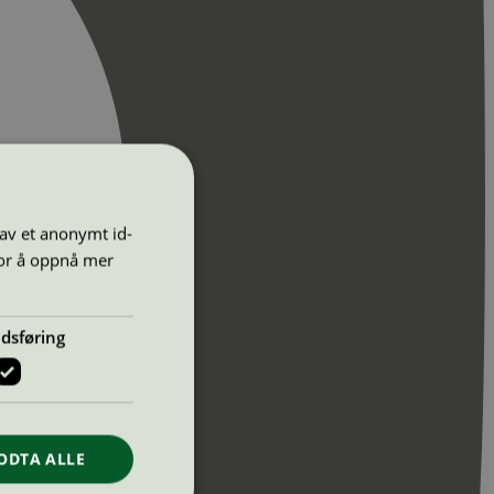
 av et anonymt id-
for å oppnå mer
dsføring
ODTA ALLE