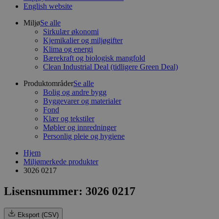
English website
Miljø
Se alle
Sirkulær økonomi
Kjemikalier og miljøgifter
Klima og energi
Bærekraft og biologisk mangfold
Clean Industrial Deal (tidligere Green Deal)
Produktområder
Se alle
Bolig og andre bygg
Byggevarer og materialer
Fond
Klær og tekstiler
Møbler og innredninger
Personlig pleie og hygiene
Hjem
Miljømerkede produkter
3026 0217
Lisensnummer: 3026 0217
Eksport (CSV)