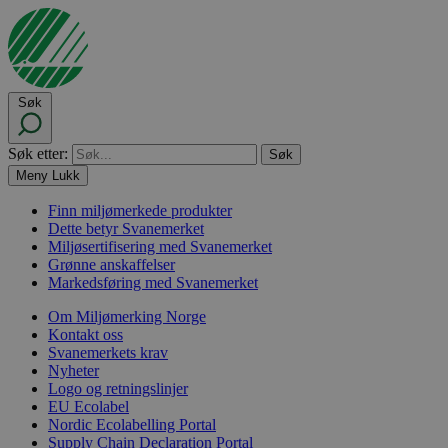
Søk
Søk etter:
Meny
Lukk
Finn miljømerkede produkter
Dette betyr Svanemerket
Miljøsertifisering med Svanemerket
Grønne anskaffelser
Markedsføring med Svanemerket
Om Miljømerking Norge
Kontakt oss
Svanemerkets krav
Nyheter
Logo og retningslinjer
EU Ecolabel
Nordic Ecolabelling Portal
Supply Chain Declaration Portal