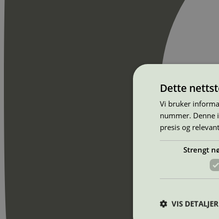
Dette netts
Vi bruker informa
nummer. Denne ide
presis og relevan
Strengt n
VIS DETALJER