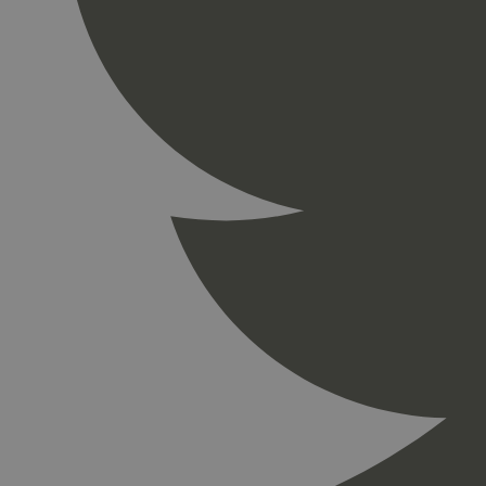
_gid
_ga_PHYYHD0E0G