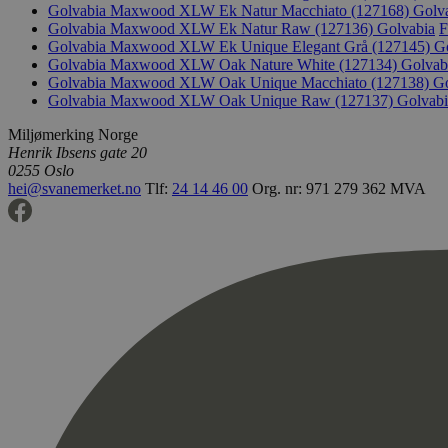
Golvabia Maxwood XLW Ek Natur Macchiato (127168)
Golv
Golvabia Maxwood XLW Ek Natur Raw (127136)
Golvabia
F
Golvabia Maxwood XLW Ek Unique Elegant Grå (127145)
G
Golvabia Maxwood XLW Oak Nature White (127134)
Golvab
Golvabia Maxwood XLW Oak Unique Macchiato (127138)
Go
Golvabia Maxwood XLW Oak Unique Raw (127137)
Golvabi
Miljømerking Norge
Henrik Ibsens gate 20
0255 Oslo
hei@svanemerket.no
Tlf:
24 14 46 00
Org. nr: 971 279 362 MVA