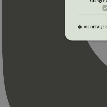
Strengt n
VIS DETALJER
Strengt nødvendige i
Nettstedet kan ikke b
Navn
_hjAbsoluteSession
_hjFirstSeen