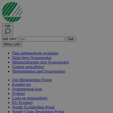
Søk
Søk etter:
Meny
Lukk
Finn miljømerkede produkter
Dette betyr Svanemerket
Miljøsertifisering med Svanemerket
Grønne anskaffelser
Markedsføring med Svanemerket
Om Miljømerking Norge
Kontakt oss
Svanemerkets krav
Nyheter
Logo og retningslinjer
EU Ecolabel
Nordic Ecolabelling Portal
Supply Chain Declaration Portal