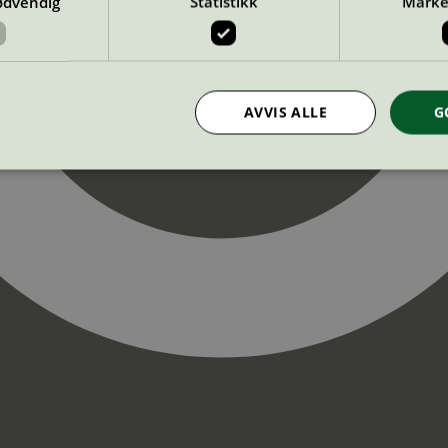
ødvendig
Statistikk
Marke
AVVIS ALLE
G
Strengt nødvendig
Statistikk
Markedsføring
nformasjonskapsler tillater kjernefunksjoner på nettstedet, som brukerinnlogging og k
rukes riktig uten strengt nødvendige informasjonskapsler.
Provider
/
Utløpsdato
Beskrivelse
Domene
InProgress
29
Cookien er satt slik at Hotjar kan spo
Hotjar Ltd
minutter
brukerens reise for et totalt antall økt
.svanemerket.no
54
ingen identifiserbar informasjon.
sekunder
29
Cookien er satt slik at Hotjar kan spo
Hotjar Ltd
minutter
brukerens reise for et totalt antall økt
.svanemerket.no
54
ingen identifiserbar informasjon.