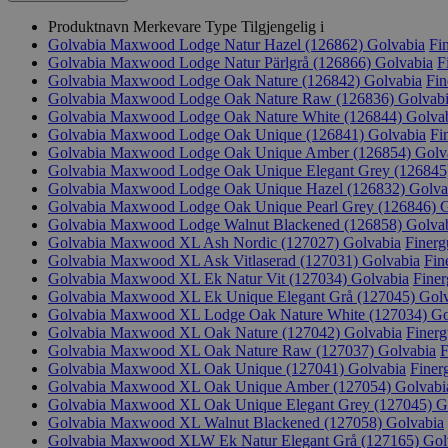
Produktnavn
Merkevare
Type
Tilgjengelig i
Golvabia Maxwood Lodge Natur Hazel (126862)
Golvabia
Fi
Golvabia Maxwood Lodge Natur Pärlgrå (126866)
Golvabia
F
Golvabia Maxwood Lodge Oak Nature (126842)
Golvabia
Fin
Golvabia Maxwood Lodge Oak Nature Raw (126836)
Golvab
Golvabia Maxwood Lodge Oak Nature White (126844)
Golva
Golvabia Maxwood Lodge Oak Unique (126841)
Golvabia
Fi
Golvabia Maxwood Lodge Oak Unique Amber (126854)
Golv
Golvabia Maxwood Lodge Oak Unique Elegant Grey (12684
Golvabia Maxwood Lodge Oak Unique Hazel (126832)
Golva
Golvabia Maxwood Lodge Oak Unique Pearl Grey (126846)
G
Golvabia Maxwood Lodge Walnut Blackened (126858)
Golva
Golvabia Maxwood XL Ash Nordic (127027)
Golvabia
Finerg
Golvabia Maxwood XL Ask Vitlaserad (127031)
Golvabia
Fin
Golvabia Maxwood XL Ek Natur Vit (127034)
Golvabia
Finer
Golvabia Maxwood XL Ek Unique Elegant Grå (127045)
Golv
Golvabia Maxwood XL Lodge Oak Nature White (127034)
Go
Golvabia Maxwood XL Oak Nature (127042)
Golvabia
Finerg
Golvabia Maxwood XL Oak Nature Raw (127037)
Golvabia
F
Golvabia Maxwood XL Oak Unique (127041)
Golvabia
Finer
Golvabia Maxwood XL Oak Unique Amber (127054)
Golvabi
Golvabia Maxwood XL Oak Unique Elegant Grey (127045)
G
Golvabia Maxwood XL Walnut Blackened (127058)
Golvabia
Golvabia Maxwood XLW Ek Natur Elegant Grå (127165)
Gol