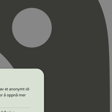
 av et anonymt id-
for å oppnå mer