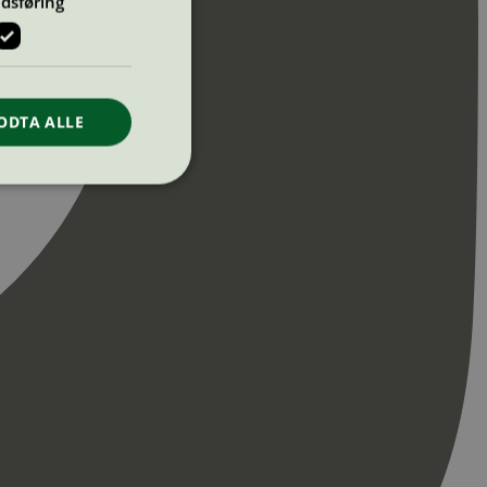
dsføring
ODTA ALLE
ontoadministrasjon.
re begynnelsen på
er. Den inneholder
re begynnelsen på
er. Den inneholder