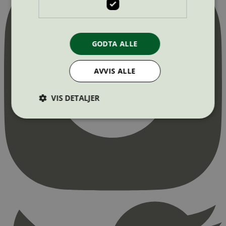
GODTA ALLE
AVVIS ALLE
VIS DETALJER
Strengt nødvendig
Statistikk
Markedsføring
Strengt nødvendige informasjonskapsler tillater
kjernefunksjoner på nettstedet, som
brukerinnlogging og kontoadministrasjon.
Nettstedet kan ikke brukes riktig uten strengt
nødvendige informasjonskapsler.
Provider
/
Navn
Utløpsdato