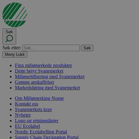
Søk
Søk etter:
Meny
Lukk
Finn miljømerkede produkter
Dette betyr Svanemerket
Miljøsertifisering med Svanemerket
Grønne anskaffelser
Markedsføring med Svanemerket
Om Miljømerking Norge
Kontakt oss
Svanemerkets krav
Nyheter
Logo og retningslinjer
EU Ecolabel
Nordic Ecolabelling Portal
Supply Chain Declaration Portal