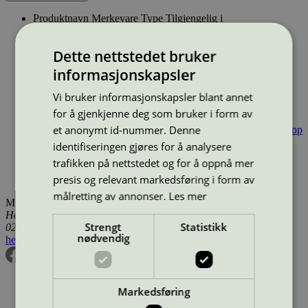
Produktnavn
Merkevare
Type
Tilgjengelig i
Polifix microclin Planet, 40x40 cm, Blå
Mikrofiberklut
Danmark, Finland, Island, Norge, Sverige, Utenfor Norden
Dette nettstedet bruker
Polifix microclin Planet, 40x40 cm, Grøn
Mikrofiberklut
Danmark, Finland, Island, Norge, Sverige, Utenfor Norden
informasjonskapsler
Polifix microclin Planet, 40x40 cm, Gul
Mikrofiberklut
Danmark, Finland, Island, Norge, Sverige, Utenfor Norden
Vi bruker informasjonskapsler blant annet
Polifix microclin Planet, 40x40 cm, Röd
Mikrofiberklut
for å gjenkjenne deg som bruker i form av
Danmark, Finland, Island, Norge, Sverige, Utenfor Norden
et anonymt id-nummer. Denne
Rasant micro Basic Planet, 42x16 cm
Ecolab
Mikrofibermopp
Danmark, Finland, Island, Norge, Sverige, Utenfor Norden
identifiseringen gjøres for å analysere
Rasant micro Top Planet, 44,5x15,5 cm
Ecolab
trafikken på nettstedet og for å oppnå mer
Mikrofibermopp
Danmark, Finland, Island, Norge, Sverige,
presis og relevant markedsføring i form av
Utenfor Norden
målretting av annonser.
Les mer
Miljømerking Norge
Henrik Ibsens gate 20
Strengt
Statistikk
0255 Oslo
nødvendig
hei@svanemerket.no
Tlf:
24 14 46 00
Org. nr: 971 279 362 MVA
Markedsføring