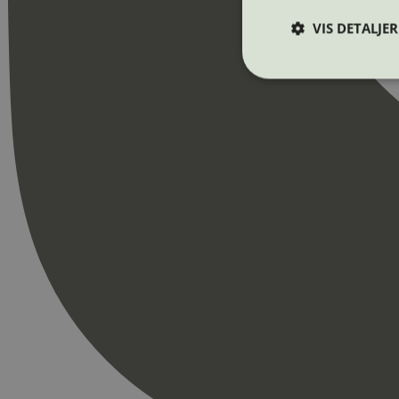
VIS DETALJER
Strengt nødvendige i
Nettstedet kan ikke b
Navn
_hjAbsoluteSession
_hjFirstSeen
pageviewCount
nelapi-product-archi