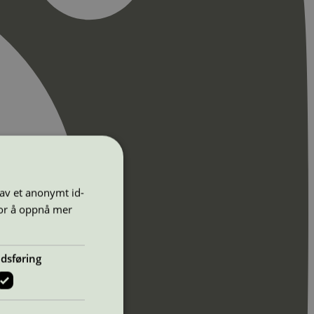
 av et anonymt id-
for å oppnå mer
dsføring