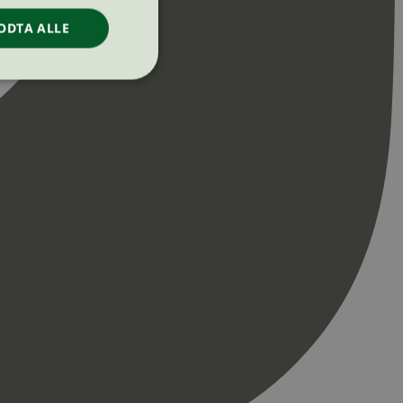
ODTA ALLE
ontoadministrasjon.
re begynnelsen på
er. Den inneholder
re begynnelsen på
er. Den inneholder