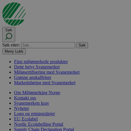
Søk
Søk etter:
Meny
Lukk
Finn miljømerkede produkter
Dette betyr Svanemerket
Miljøsertifisering med Svanemerket
Grønne anskaffelser
Markedsføring med Svanemerket
Om Miljømerking Norge
Kontakt oss
Svanemerkets krav
Nyheter
Logo og retningslinjer
EU Ecolabel
Nordic Ecolabelling Portal
Supply Chain Declaration Portal