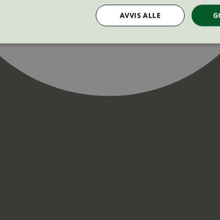
AVVIS ALLE
G
Strengt nødvendig
Statistikk
Markedsføring
nformasjonskapsler tillater kjernefunksjoner på nettstedet, som brukerinnlogging og k
rukes riktig uten strengt nødvendige informasjonskapsler.
Provider
/
Utløpsdato
Beskrivelse
Domene
InProgress
29
Cookien er satt slik at Hotjar kan spo
Hotjar Ltd
minutter
brukerens reise for et totalt antall økt
.svanemerket.no
54
ingen identifiserbar informasjon.
sekunder
29
Cookien er satt slik at Hotjar kan spo
Hotjar Ltd
minutter
brukerens reise for et totalt antall økt
.svanemerket.no
54
ingen identifiserbar informasjon.
sekunder
.svanemerket.no
Sesjon
ve-filters
svanemerket.no
4 dager 4
timer