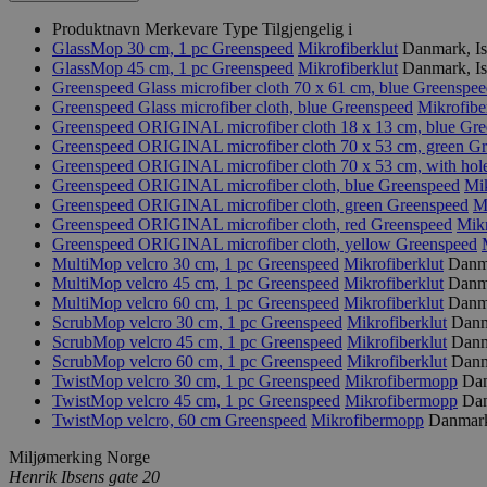
Produktnavn
Merkevare
Type
Tilgjengelig i
GlassMop 30 cm, 1 pc
Greenspeed
Mikrofiberklut
Danmark, Is
GlassMop 45 cm, 1 pc
Greenspeed
Mikrofiberklut
Danmark, Is
Greenspeed Glass microfiber cloth 70 x 61 cm, blue
Greenspee
Greenspeed Glass microfiber cloth, blue
Greenspeed
Mikrofibe
Greenspeed ORIGINAL microfiber cloth 18 x 13 cm, blue
Gre
Greenspeed ORIGINAL microfiber cloth 70 x 53 cm, green
Gr
Greenspeed ORIGINAL microfiber cloth 70 x 53 cm, with hol
Greenspeed ORIGINAL microfiber cloth, blue
Greenspeed
Mik
Greenspeed ORIGINAL microfiber cloth, green
Greenspeed
M
Greenspeed ORIGINAL microfiber cloth, red
Greenspeed
Mikr
Greenspeed ORIGINAL microfiber cloth, yellow
Greenspeed
MultiMop velcro 30 cm, 1 pc
Greenspeed
Mikrofiberklut
Danma
MultiMop velcro 45 cm, 1 pc
Greenspeed
Mikrofiberklut
Danma
MultiMop velcro 60 cm, 1 pc
Greenspeed
Mikrofiberklut
Danma
ScrubMop velcro 30 cm, 1 pc
Greenspeed
Mikrofiberklut
Danm
ScrubMop velcro 45 cm, 1 pc
Greenspeed
Mikrofiberklut
Danm
ScrubMop velcro 60 cm, 1 pc
Greenspeed
Mikrofiberklut
Danm
TwistMop velcro 30 cm, 1 pc
Greenspeed
Mikrofibermopp
Dan
TwistMop velcro 45 cm, 1 pc
Greenspeed
Mikrofibermopp
Dan
TwistMop velcro, 60 cm
Greenspeed
Mikrofibermopp
Danmark
Miljømerking Norge
Henrik Ibsens gate 20