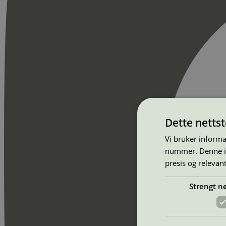
Dette netts
Vi bruker informa
nummer. Denne ide
presis og relevan
Strengt n