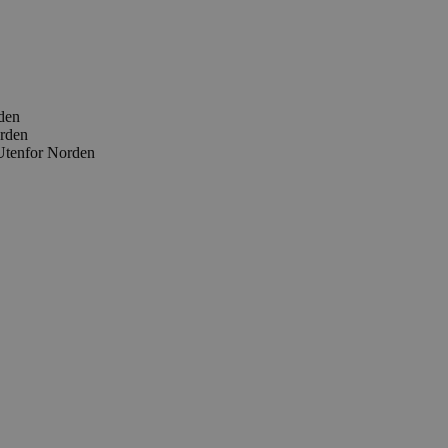
den
orden
 Utenfor Norden